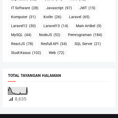
IT Software
(28)
Javascript
(97)
JWT
(15)
Komputer
(31)
Kotlin
(26)
Laravel
(65)
Laravel12
(30)
Laravel13
(14)
Main Artikel
(9)
MySQL
(44)
NodeJS
(52)
Pemrograman
(184)
ReactJS
(78)
Resfull API
(34)
SQL Server
(21)
Studi Kasus
(102)
Web
(72)
TOTAL TAYANGAN HALAMAN
8,635