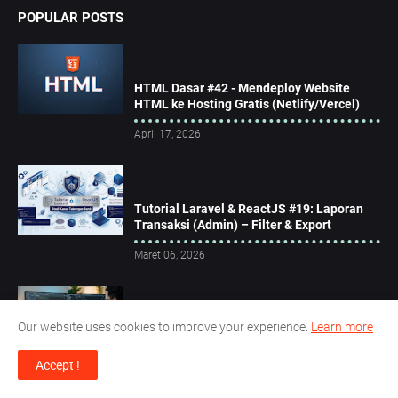
POPULAR POSTS
HTML Dasar #42 - Mendeploy Website
HTML ke Hosting Gratis (Netlify/Vercel)
April 17, 2026
Tutorial Laravel & ReactJS #19: Laporan
Transaksi (Admin) – Filter & Export
Maret 06, 2026
Our website uses cookies to improve your experience.
Learn more
Tutorial Android #10: Dashboard Admin –
Laporan Transaksi dengan Filter dan
Ekspor PDF
Accept !
Maret 20, 2026