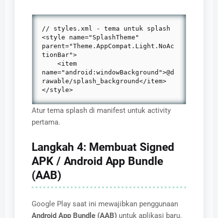
// styles.xml - tema untuk splash

<style name="SplashTheme" 
parent="Theme.AppCompat.Light.NoAc
tionBar">

    <item 
name="android:windowBackground">@d
rawable/splash_background</item>

</style>
Atur tema splash di manifest untuk activity
pertama.
Langkah 4: Membuat Signed
APK / Android App Bundle
(AAB)
Google Play saat ini mewajibkan penggunaan
Android App Bundle (AAB)
untuk aplikasi baru.