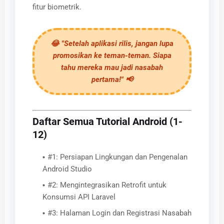
fitur biometrik.
😂 "Setelah aplikasi rilis, jangan lupa
promosikan ke teman-teman. Siapa
tahu mereka mau jadi nasabah
pertama!" 📢
Daftar Semua Tutorial Android (1-
12)
#1: Persiapan Lingkungan dan Pengenalan
Android Studio
#2: Mengintegrasikan Retrofit untuk
Konsumsi API Laravel
#3: Halaman Login dan Registrasi Nasabah