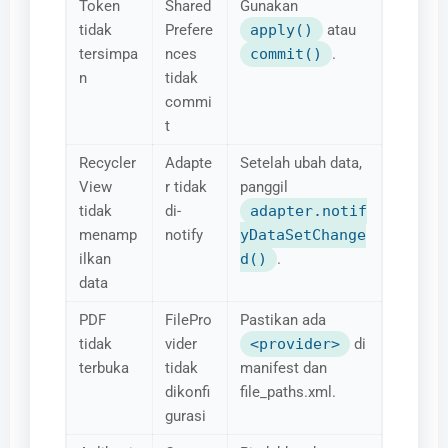
Token
Shared
Gunakan
tidak
Prefere
apply()
atau
tersimpa
nces
commit()
.
n
tidak
commi
t
Recycler
Adapte
Setelah ubah data,
View
r tidak
panggil
tidak
di-
adapter.notif
menamp
notify
yDataSetChange
ilkan
d()
.
data
PDF
FilePro
Pastikan ada
tidak
vider
<provider>
di
terbuka
tidak
manifest dan
dikonfi
file_paths.xml.
gurasi