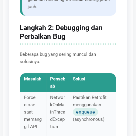
jauh.
Langkah 2: Debugging dan
Perbaikan Bug
Beberapa bug yang sering muncul dan
solusinya:
Masalah
Penyeb
Solusi
ab
Force
Networ
Pastikan Retrofit
close
kOnMa
menggunakan
saat
inThrea
enqueue
memang
dExcep
(asynchronous).
gil API
tion