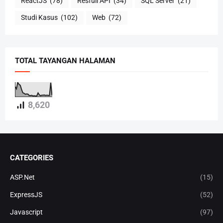
ReactJS
(78)
Resfull API
(34)
SQL Server
(21)
Studi Kasus
(102)
Web
(72)
TOTAL TAYANGAN HALAMAN
8,620
CATEGORIES
ASP.Net
(15)
ExpressJS
(52)
Javascript
(97)