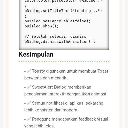
Color(Color.parseColor("#A5DC86"))
;

pDialog.setTitleText("Loading...")
;

pDialog.setCancelable(false);

pDialog.show();

// Setelah selesai, dismiss

pDialog.dismissWithAnimation();
Kesimpulan
✅ Toasty digunakan untuk membuat Toast
berwarna dan menarik.
✅ SweetAlert Dialog memberikan
pengalaman interaktif dengan ikon animasi.
✅ Semua notifikasi di aplikasi sekarang
lebih konsisten dan modern.
✅ Pengguna mendapatkan feedback visual
yang lebih jelas.