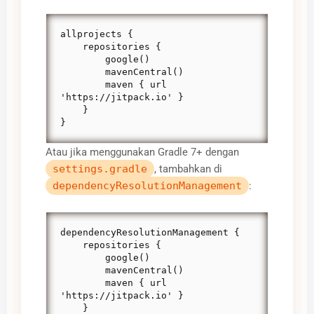
allprojects {

    repositories {

        google()

        mavenCentral()

        maven { url 
'https://jitpack.io' }

    }

}
Atau jika menggunakan Gradle 7+ dengan
settings.gradle
, tambahkan di
dependencyResolutionManagement
:
dependencyResolutionManagement {

    repositories {

        google()

        mavenCentral()

        maven { url 
'https://jitpack.io' }

    }
