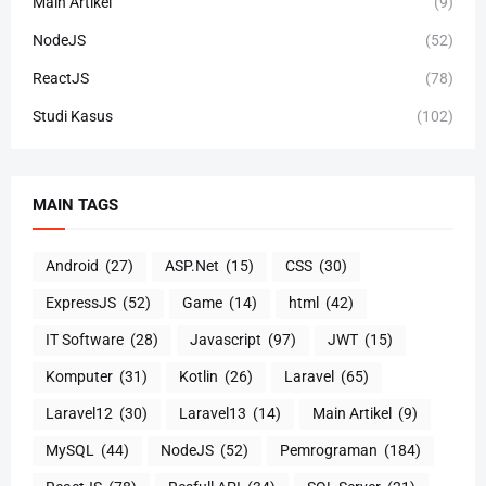
Main Artikel
(9)
NodeJS
(52)
ReactJS
(78)
Studi Kasus
(102)
MAIN TAGS
Android
(27)
ASP.Net
(15)
CSS
(30)
ExpressJS
(52)
Game
(14)
html
(42)
IT Software
(28)
Javascript
(97)
JWT
(15)
Komputer
(31)
Kotlin
(26)
Laravel
(65)
Laravel12
(30)
Laravel13
(14)
Main Artikel
(9)
MySQL
(44)
NodeJS
(52)
Pemrograman
(184)