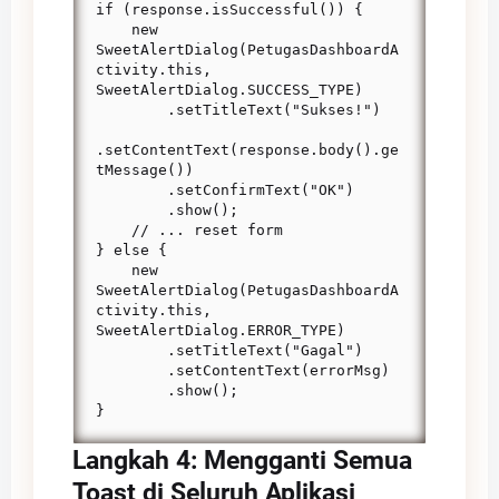
if (response.isSuccessful()) {

    new 
SweetAlertDialog(PetugasDashboardA
ctivity.this, 
SweetAlertDialog.SUCCESS_TYPE)

        .setTitleText("Sukses!")

.setContentText(response.body().ge
tMessage())

        .setConfirmText("OK")

        .show();

    // ... reset form

} else {

    new 
SweetAlertDialog(PetugasDashboardA
ctivity.this, 
SweetAlertDialog.ERROR_TYPE)

        .setTitleText("Gagal")

        .setContentText(errorMsg)

        .show();

}
Langkah 4: Mengganti Semua
Toast di Seluruh Aplikasi