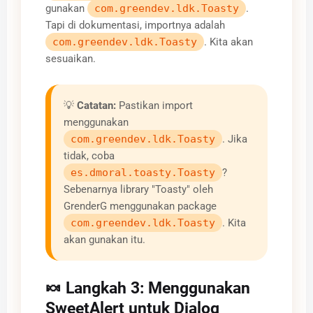
gunakan
com.greendev.ldk.Toasty
.
Tapi di dokumentasi, importnya adalah
com.greendev.ldk.Toasty
. Kita akan
sesuaikan.
💡
Catatan:
Pastikan import
menggunakan
com.greendev.ldk.Toasty
. Jika
tidak, coba
es.dmoral.toasty.Toasty
?
Sebenarnya library "Toasty" oleh
GrenderG menggunakan package
com.greendev.ldk.Toasty
. Kita
akan gunakan itu.
🍬 Langkah 3: Menggunakan
SweetAlert untuk Dialog