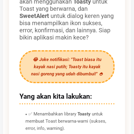
akan menggunakan
Toasty
untuk
Toast yang berwarna, dan
SweetAlert
untuk dialog keren yang
bisa menampilkan ikon sukses,
error, konfirmasi, dan lainnya. Siap
bikin aplikasi makin kece?
😂
Joke notifikasi:
"Toast biasa itu
kayak nasi putih; Toasty itu kayak
nasi goreng yang udah dibumbui!" 🍚
Yang akan kita lakukan:
✅ Menambahkan library
Toasty
untuk
membuat Toast berwarna-warni (sukses,
error, info, warning).