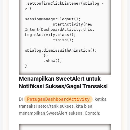
.setConfirmClickListener(sDialog -
> {

sessionManager.logout();

            startActivity(new 
Intent(DashboardActivity.this, 
LoginActivity.class));

            finish();

sDialog.dismissWithAnimation();

        })

        .show();

}
Menampilkan SweetAlert untuk
Notifikasi Sukses/Gagal Transaksi
Di
PetugasDashboardActivity
, ketika
transaksi setor/tarik sukses, kita bisa
menampilkan SweetAlert sukses. Contoh: