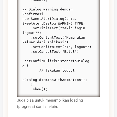
// Dialog warning dengan 
konfirmasi

new SweetAlertDialog(this, 
SweetAlertDialog.WARNING_TYPE)

    .setTitleText("Yakin ingin 
logout?")

    .setContentText("Kamu akan 
keluar dari aplikasi")

    .setConfirmText("Ya, logout")

    .setCancelText("Batal")

.setConfirmClickListener(sDialog -
> {

        // lakukan logout

sDialog.dismissWithAnimation();

    })

    .show();
Juga bisa untuk menampilkan loading
(progress) dan lain-lain.