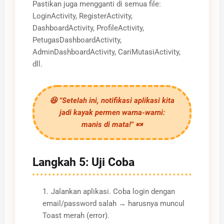
Pastikan juga mengganti di semua file:
LoginActivity, RegisterActivity,
DashboardActivity, ProfileActivity,
PetugasDashboardActivity,
AdminDashboardActivity, CariMutasiActivity,
dll.
😆 "Setelah ini, notifikasi aplikasi kita
jadi kayak permen warna-warni:
manis di mata!" 🍬
Langkah 5: Uji Coba
Jalankan aplikasi. Coba login dengan
email/password salah → harusnya muncul
Toast merah (error).