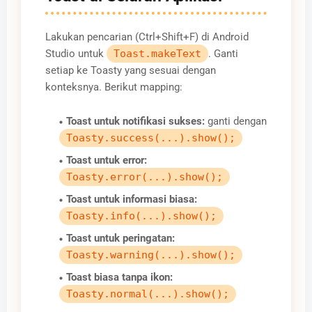
Lakukan pencarian (Ctrl+Shift+F) di Android
Studio untuk
Toast.makeText
. Ganti
setiap ke Toasty yang sesuai dengan
konteksnya. Berikut mapping:
Toast untuk notifikasi sukses:
ganti dengan
Toasty.success(...).show();
Toast untuk error:
Toasty.error(...).show();
Toast untuk informasi biasa:
Toasty.info(...).show();
Toast untuk peringatan:
Toasty.warning(...).show();
Toast biasa tanpa ikon:
Toasty.normal(...).show();