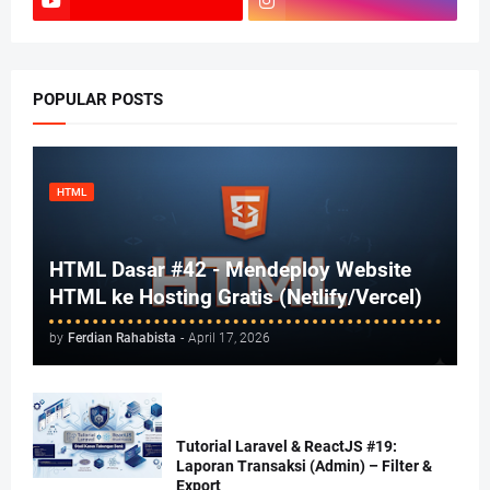
POPULAR POSTS
HTML
HTML Dasar #42 - Mendeploy Website
HTML ke Hosting Gratis (Netlify/Vercel)
by
Ferdian Rahabista
-
April 17, 2026
Tutorial Laravel & ReactJS #19:
Laporan Transaksi (Admin) – Filter &
Export