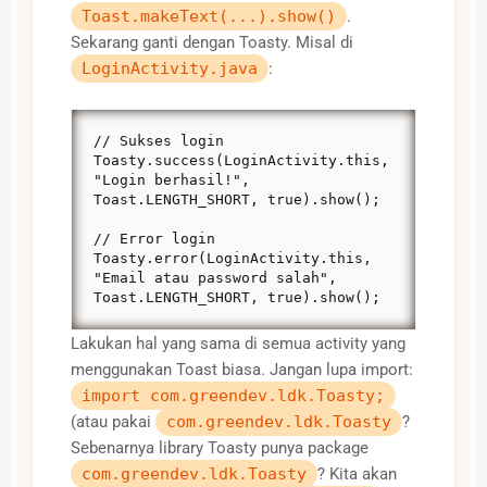
Toast.makeText(...).show()
.
Sekarang ganti dengan Toasty. Misal di
LoginActivity.java
:
// Sukses login

Toasty.success(LoginActivity.this, 
"Login berhasil!", 
Toast.LENGTH_SHORT, true).show();

// Error login

Toasty.error(LoginActivity.this, 
"Email atau password salah", 
Toast.LENGTH_SHORT, true).show();
Lakukan hal yang sama di semua activity yang
menggunakan Toast biasa. Jangan lupa import:
import com.greendev.ldk.Toasty;
(atau pakai
com.greendev.ldk.Toasty
?
Sebenarnya library Toasty punya package
com.greendev.ldk.Toasty
? Kita akan