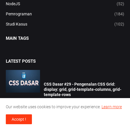
NodeJS
(52)
Pemrograman
(184)
Studi Kasus
(102)
MAIN TAGS
LATEST POSTS
CSS Dasar #29 - Pengenalan CSS Grid:
display: grid, grid-template-columns, grid-
template-rows
April 27, 2026
Our website uses cookies to improve your experience.
Learn more
Accept !
CSS Dasar #28 - Membuat Layout dengan