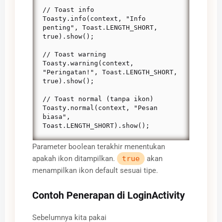
// Toast info

Toasty.info(context, "Info 
penting", Toast.LENGTH_SHORT, 
true).show();

// Toast warning

Toasty.warning(context, 
"Peringatan!", Toast.LENGTH_SHORT, 
true).show();

// Toast normal (tanpa ikon)

Toasty.normal(context, "Pesan 
biasa", 
Toast.LENGTH_SHORT).show();
Parameter boolean terakhir menentukan
apakah ikon ditampilkan.
true
akan
menampilkan ikon default sesuai tipe.
Contoh Penerapan di LoginActivity
Sebelumnya kita pakai