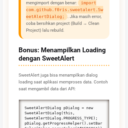
mengimport dengan benar:
import
com.github.f0ris.sweetalert.Sw
eetAlertDialog;
. Jika masih error,
coba bersihkan project (Build → Clean
Project) lalu rebuild.
Bonus: Menampilkan Loading
dengan SweetAlert
SweetAlert juga bisa menampilkan dialog
loading saat aplikasi memproses data. Contoh
saat mengambil data dari API:
SweetAlertDialog pDialog = new 
SweetAlertDialog(this, 
SweetAlertDialog.PROGRESS_TYPE);

pDialog.getProgressHelper().setBar