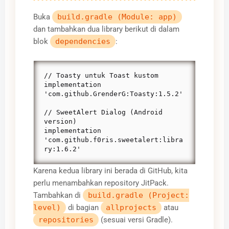
Buka
build.gradle (Module: app)
dan tambahkan dua library berikut di dalam
blok
dependencies
:
// Toasty untuk Toast kustom

implementation 
'com.github.GrenderG:Toasty:1.5.2'

// SweetAlert Dialog (Android 
version)

implementation 
'com.github.f0ris.sweetalert:libra
ry:1.6.2'
Karena kedua library ini berada di GitHub, kita
perlu menambahkan repository JitPack.
Tambahkan di
build.gradle (Project:
level)
di bagian
allprojects
atau
repositories
(sesuai versi Gradle).