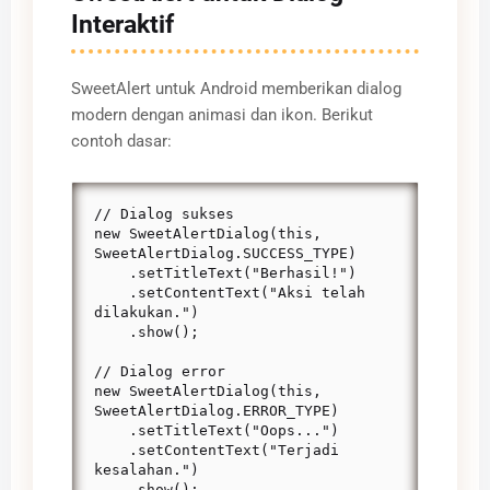
Interaktif
SweetAlert untuk Android memberikan dialog
modern dengan animasi dan ikon. Berikut
contoh dasar:
// Dialog sukses

new SweetAlertDialog(this, 
SweetAlertDialog.SUCCESS_TYPE)

    .setTitleText("Berhasil!")

    .setContentText("Aksi telah 
dilakukan.")

    .show();

// Dialog error

new SweetAlertDialog(this, 
SweetAlertDialog.ERROR_TYPE)

    .setTitleText("Oops...")

    .setContentText("Terjadi 
kesalahan.")

    .show();
