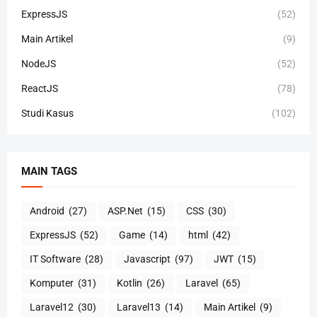
ExpressJS
(52)
Main Artikel
(9)
NodeJS
(52)
ReactJS
(78)
Studi Kasus
(102)
MAIN TAGS
Android
(27)
ASP.Net
(15)
CSS
(30)
ExpressJS
(52)
Game
(14)
html
(42)
IT Software
(28)
Javascript
(97)
JWT
(15)
Komputer
(31)
Kotlin
(26)
Laravel
(65)
Laravel12
(30)
Laravel13
(14)
Main Artikel
(9)