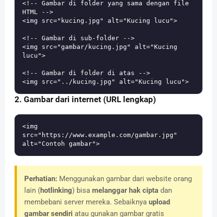
<!-- Gambar di folder yang sama dengan file 
HTML -->

<img src="kucing.jpg" alt="Kucing lucu">

<!-- Gambar di sub-folder -->

<img src="gambar/kucing.jpg" alt="Kucing 
lucu">

<!-- Gambar di folder di atas -->

2. Gambar dari internet (URL lengkap)
<img 
src="https://www.example.com/gambar.jpg" 
Perhatian:
Menggunakan gambar dari website orang
lain (
hotlinking
) bisa
melanggar hak cipta
dan
membebani server mereka. Sebaiknya
upload
gambar sendiri
atau gunakan gambar gratis