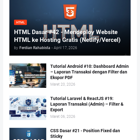
HTML
HTML Dasar #42 - Mendeploy Website
HTML ke Hosting Gratis (Netlify/Vercel)
by
Ferdian Rahabista
-
April 17, 2026
Tutorial Android #10: Dashboard Admin
– Laporan Transaksi dengan Filter dan
Ekspor PDF
Maret 20, 2026
Tutorial Laravel & ReactJS #19:
Laporan Transaksi (Admin) – Filter &
Export
Maret 06, 2026
CSS Dasar #21 - Position Fixed dan
Sticky