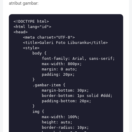
atribut gambar:
<!DOCTYPE html>

<html lang="id">

<head>

    <meta charset="UTF-8">

    <title>Galeri Foto Liburanku</title>

    <style>

        body {

            font-family: Arial, sans-serif;

            max-width: 800px;

            margin: 0 auto;

            padding: 20px;

        }

        .gambar-item {

            margin-bottom: 30px;

            border-bottom: 1px solid #ddd;

            padding-bottom: 20px;

        }

        img {

            max-width: 100%;

            height: auto;

            border-radius: 10px;
