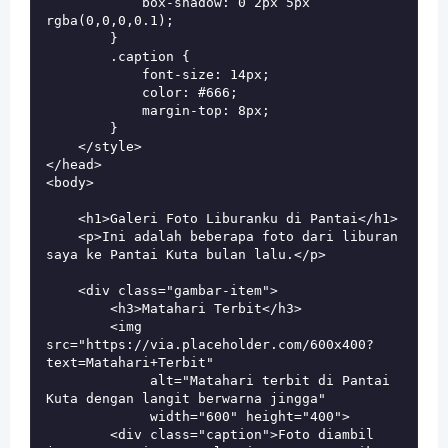
            box-shadow: 0 2px 5px 
rgba(0,0,0,0.1);

        }

        .caption {

            font-size: 14px;

            color: #666;

            margin-top: 8px;

        }

    </style>

</head>

<body>

    <h1>Galeri Foto Liburanku di Pantai</h1>

    <p>Ini adalah beberapa foto dari liburan 
saya ke Pantai Kuta bulan lalu.</p>

    <div class="gambar-item">

        <h3>Matahari Terbit</h3>

        <img 
src="https://via.placeholder.com/600x400?
text=Matahari+Terbit" 

             alt="Matahari terbit di Pantai 
Kuta dengan langit berwarna jingga" 

             width="600" height="400">

        <div class="caption">Foto diambil 