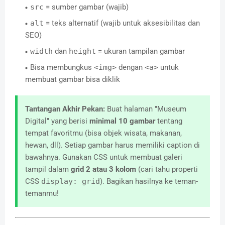
src
= sumber gambar (wajib)
alt
= teks alternatif (wajib untuk aksesibilitas dan
SEO)
width
dan
height
= ukuran tampilan gambar
Bisa membungkus
<img>
dengan
<a>
untuk
membuat gambar bisa diklik
Tantangan Akhir Pekan:
Buat halaman "Museum
Digital" yang berisi
minimal 10 gambar
tentang
tempat favoritmu (bisa objek wisata, makanan,
hewan, dll). Setiap gambar harus memiliki caption di
bawahnya. Gunakan CSS untuk membuat galeri
tampil dalam
grid 2 atau 3 kolom
(cari tahu properti
CSS
display: grid
). Bagikan hasilnya ke teman-
temanmu!