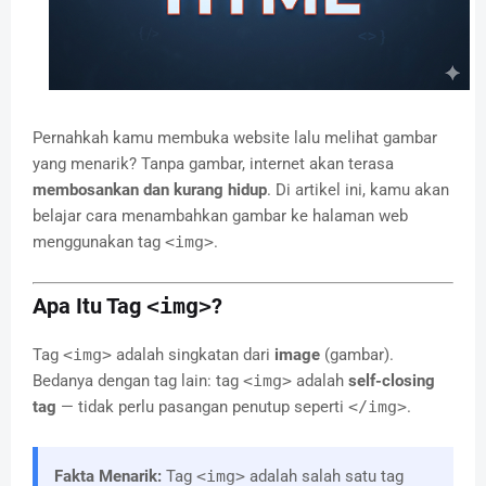
Pernahkah kamu membuka website lalu melihat gambar
yang menarik? Tanpa gambar, internet akan terasa
membosankan dan kurang hidup
. Di artikel ini, kamu akan
belajar cara menambahkan gambar ke halaman web
menggunakan tag
<img>
.
Apa Itu Tag
<img>
?
Tag
<img>
adalah singkatan dari
image
(gambar).
Bedanya dengan tag lain: tag
<img>
adalah
self-closing
tag
— tidak perlu pasangan penutup seperti
</img>
.
Fakta Menarik:
Tag
<img>
adalah salah satu tag