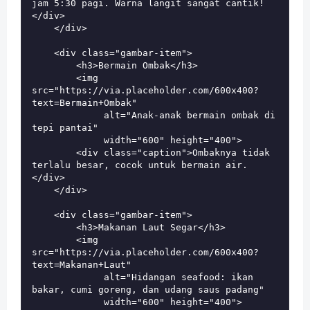
jam 5:30 pagi. Warna langit sangat cantik!
</div>

    </div>

    <div class="gambar-item">

        <h3>Bermain Ombak</h3>

        <img 
src="https://via.placeholder.com/600x400?
text=Bermain+Ombak" 

             alt="Anak-anak bermain ombak di 
tepi pantai" 

             width="600" height="400">

        <div class="caption">Ombaknya tidak 
terlalu besar, cocok untuk bermain air.
</div>

    </div>

    <div class="gambar-item">

        <h3>Makanan Laut Segar</h3>

        <img 
src="https://via.placeholder.com/600x400?
text=Makanan+Laut" 

             alt="Hidangan seafood: ikan 
bakar, cumi goreng, dan udang saus padang" 

             width="600" height="400">
