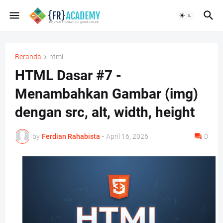
Beranda
html
HTML Dasar #7 -
Menambahkan Gambar (img)
dengan src, alt, width, height
by
Ferdian Rahabista
-
April 16, 2026
0