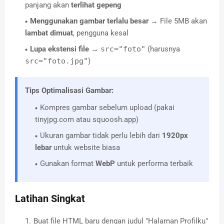
panjang akan
terlihat gepeng
Menggunakan gambar terlalu besar
→ File 5MB akan
lambat dimuat
, pengguna kesal
Lupa ekstensi file
→
src="foto"
(harusnya
src="foto.jpg"
)
Tips Optimalisasi Gambar:
Kompres gambar sebelum upload (pakai
tinyjpg.com atau squoosh.app)
Ukuran gambar tidak perlu lebih dari
1920px
lebar
untuk website biasa
Gunakan format
WebP
untuk performa terbaik
Latihan Singkat
Buat file HTML baru dengan judul "Halaman Profilku"