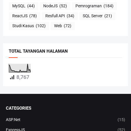
MySQL
(44)
NodeJS
(52)
Pemrograman
(184)
ReactJS
(78)
Resfull API
(34)
SQL Server
(21)
Studi Kasus
(102)
Web
(72)
TOTAL TAYANGAN HALAMAN
8,767
CATEGORIES
ASP.Net
(15)
ExpressJS
(52)