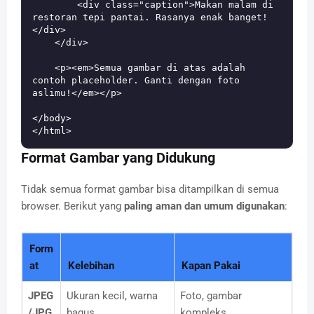
        <div class="caption">Makan malam di 
restoran tepi pantai. Rasanya enak banget!
</div>

    </div>

    <p><em>Semua gambar di atas adalah 
contoh placeholder. Ganti dengan foto 
aslimu!</em></p>

</body>

Format Gambar yang Didukung
Tidak semua format gambar bisa ditampilkan di semua
browser. Berikut yang
paling aman dan umum digunakan
:
Form
at
Kelebihan
Kapan Pakai
JPEG
Ukuran kecil, warna
Foto, gambar
/JPG
bagus
kompleks