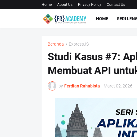
Home
About Us
Privacy Policy
Contact Us
HOME
SERI LEN
Beranda
ExpressJS
Studi Kasus #7: Ap
Membuat API untuk
by
Ferdian Rahabista
-
Maret 02, 2026