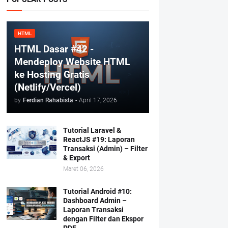
HTML
HTML Dasar #42 -
Mendeploy Website HTML
ke Hosting Gratis
(Netlify/Vercel)
by
Ferdian Rahabista
-
April 17, 2026
Tutorial Laravel &
ReactJS #19: Laporan
Transaksi (Admin) – Filter
& Export
Maret 06, 2026
Tutorial Android #10:
Dashboard Admin –
Laporan Transaksi
dengan Filter dan Ekspor