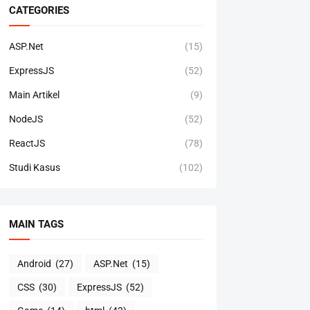
CATEGORIES
ASP.Net
(15)
ExpressJS
(52)
Main Artikel
(9)
NodeJS
(52)
ReactJS
(78)
Studi Kasus
(102)
MAIN TAGS
Android
(27)
ASP.Net
(15)
CSS
(30)
ExpressJS
(52)