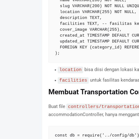
  name VARCHAR(200) NOT NULL,

  slug VARCHAR(200) NOT NULL UNIQUE,

  location VARCHAR(255) NOT NULL, -- misal lokasi kantor atau rute

  description TEXT,

  facilities TEXT, -- fasilitas kendaraan

  cover_image VARCHAR(255),

  created_at TIMESTAMP DEFAULT CURRENT_TIMESTAMP,

  updated_at TIMESTAMP DEFAULT CURRENT_TIMESTAMP ON UPDATE CURRENT_TIMESTAMP,

  FOREIGN KEY (category_id) REFERENCES categories(id) ON DELETE CASCADE

);
bisa diisi dengan lokasi k
location
untuk fasilitas kendaraan
facilities
Membuat Transportation Con
Buat file
controllers/transportatio
accommodationController, hanya mengganti
const db = require('../config/db')