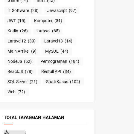
Game
(14)
html
(42)
IT Software
(28)
Javascript
(97)
JWT
(15)
Komputer
(31)
Kotlin
(26)
Laravel
(65)
Laravel12
(30)
Laravel13
(14)
Main Artikel
(9)
MySQL
(44)
NodeJS
(52)
Pemrograman
(184)
ReactJS
(78)
Resfull API
(34)
SQL Server
(21)
Studi Kasus
(102)
Web
(72)
TOTAL TAYANGAN HALAMAN