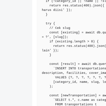
  if (!category_id || !name || !slug || !location) {

    return res.status(400).json({ error: 'category_id, name, slug, dan location 
harus diisi' });

  }

  try {

    // Cek slug

    const [existing] = await db.query('SELECT id FROM transportations WHERE slug 
= ?', [slug]);

    if (existing.length > 0) {

      return res.status(400).json({ error: 'Slug sudah digunakan, gunakan slug 
lain' });

    }

    const [result] = await db.query(

      `INSERT INTO transportations (category_id, name, slug, location, 
description, facilities, cover_ima
       VALUES (?, ?, ?, ?, ?, ?, ?)`,

      [category_id, name, slug, location, description, facilities, coverImage]

    );

    const [newTransportation] = await db.query(

      `SELECT t.*, c.name as category_name

       FROM transportations t
