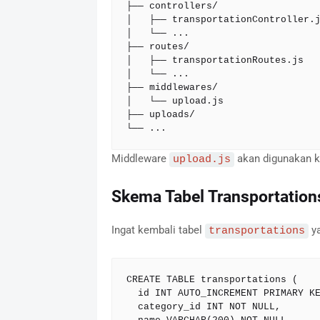
├── controllers/

│   ├── transportationController.j
│   └── ...

├── routes/

│   ├── transportationRoutes.js   
│   └── ...

├── middlewares/

│   └── upload.js                 
├── uploads/                      
└── ...
Middleware
akan digunakan k
upload.js
Skema Tabel Transportation
Ingat kembali tabel
ya
transportations
CREATE TABLE transportations (

  id INT AUTO_INCREMENT PRIMARY KEY,

  category_id INT NOT NULL,
