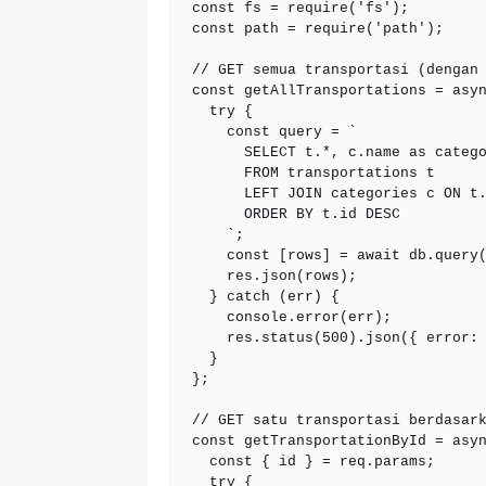
const fs = require('fs');

const path = require('path');

// GET semua transportasi (dengan 
const getAllTransportations = asyn
  try {

    const query = `

      SELECT t.*, c.name as category_name, c.slug as category_slug

      FROM transportations t

      LEFT JOIN categories c ON t.category_id = c.id

      ORDER BY t.id DESC

    `;

    const [rows] = await db.query(query);

    res.json(rows);

  } catch (err) {

    console.error(err);

    res.status(500).json({ error: 'Gagal mengambil data transportasi' });

  }

};

// GET satu transportasi berdasark
const getTransportationById = asyn
  const { id } = req.params;

  try {
