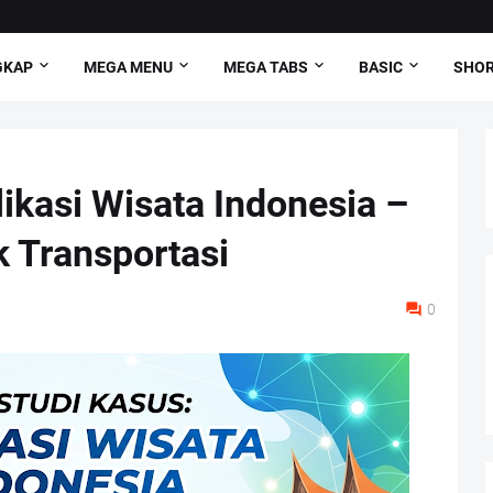
GKAP
MEGA MENU
MEGA TABS
BASIC
SHO
likasi Wisata Indonesia –
 Transportasi
0