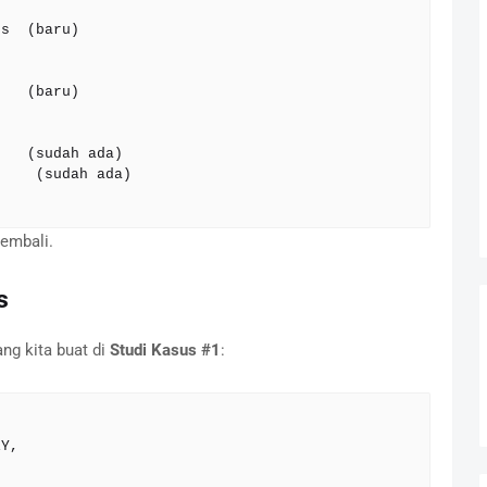
s  (baru)

   (baru)

   (sudah ada)

    (sudah ada)

embali.
s
ng kita buat di
Studi Kasus #1
: