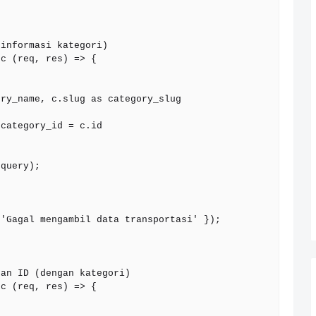
informasi kategori)

c (req, res) => {

an ID (dengan kategori)

c (req, res) => {
