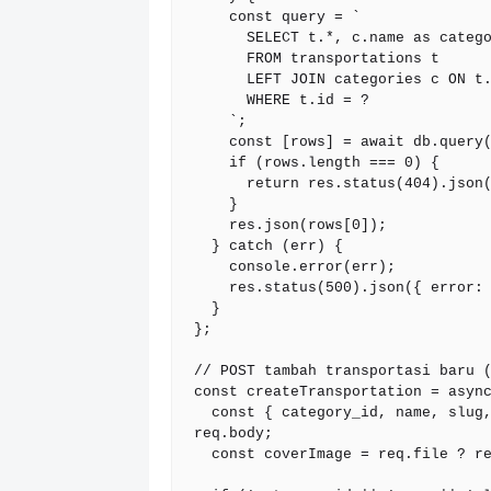
    const query = `

      SELECT t.*, c.name as category_name, c.slug as category_slug

      FROM transportations t

      LEFT JOIN categories c ON t.category_id = c.id

      WHERE t.id = ?

    `;

    const [rows] = await db.query(query, [id]);

    if (rows.length === 0) {

      return res.status(404).json({ error: 'Transportasi tidak ditemukan' });

    }

    res.json(rows[0]);

  } catch (err) {

    console.error(err);

    res.status(500).json({ error: 'Gagal mengambil data transportasi' });

  }

};

// POST tambah transportasi baru (
const createTransportation = async
  const { category_id, name, slug, location, description, facilities } = 
req.body;

  const coverImage = req.file ? req.file.filename : null;
