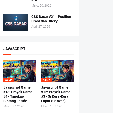
PDF
Maret 20, 2026
CSS Dasar #21 - Position
Fixed dan Sticky
April 27, 2026
JAVASCRIPT
GAME
GAME
Javascript Game
Javascript Game
#13: Proyek Game
#12: Proyek Game
#4 - Tangkap
#3 - Si Kura-Kura
Bintang Jatuh!
Lapar (Canvas)
March 17, 2026
March 17, 2026