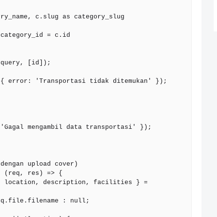
dengan upload cover)

 (req, res) => {
