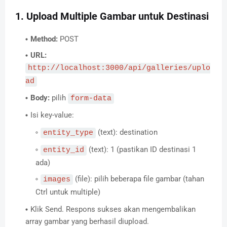
1. Upload Multiple Gambar untuk Destinasi
Method:
POST
URL:
http://localhost:3000/api/galleries/uplo
ad
Body:
pilih
form-data
Isi key-value:
(text): destination
entity_type
(text): 1 (pastikan ID destinasi 1
entity_id
ada)
(file): pilih beberapa file gambar (tahan
images
Ctrl untuk multiple)
Klik Send. Respons sukses akan mengembalikan
array gambar yang berhasil diupload.