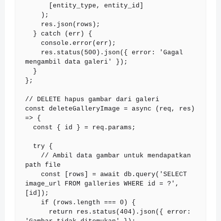
      [entity_type, entity_id]

    );

    res.json(rows);

  } catch (err) {

    console.error(err);

    res.status(500).json({ error: 'Gagal 
mengambil data galeri' });

  }

};

// DELETE hapus gambar dari galeri

const deleteGalleryImage = async (req, res) 
=> {

  const { id } = req.params;

  try {

    // Ambil data gambar untuk mendapatkan 
path file

    const [rows] = await db.query('SELECT 
image_url FROM galleries WHERE id = ?', 
[id]);

    if (rows.length === 0) {

      return res.status(404).json({ error: 