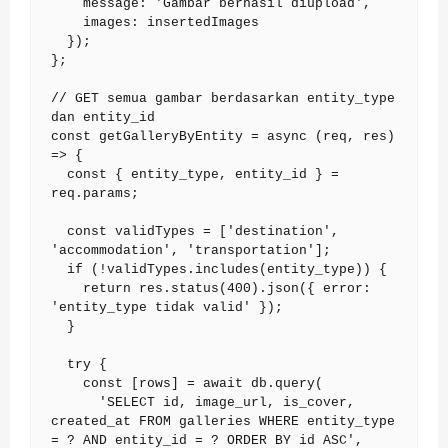
    message: 'Gambar berhasil diupload',

    images: insertedImages

  });

};

// GET semua gambar berdasarkan entity_type 
dan entity_id

const getGalleryByEntity = async (req, res) 
=> {

  const { entity_type, entity_id } = 
req.params;

  const validTypes = ['destination', 
'accommodation', 'transportation'];

  if (!validTypes.includes(entity_type)) {

    return res.status(400).json({ error: 
'entity_type tidak valid' });

  }

  try {

    const [rows] = await db.query(

      'SELECT id, image_url, is_cover, 
created_at FROM galleries WHERE entity_type 
= ? AND entity_id = ? ORDER BY id ASC',
