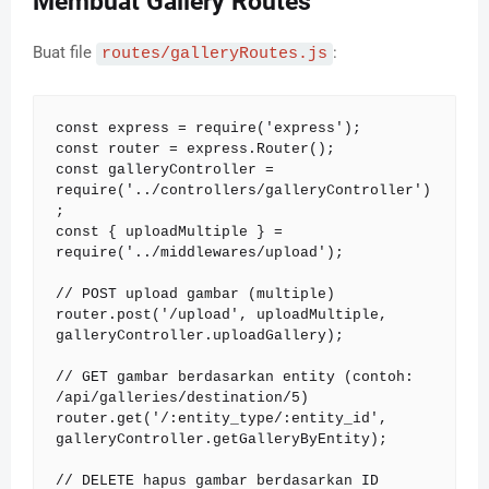
Membuat Gallery Routes
Buat file
:
routes/galleryRoutes.js
const express = require('express');

const router = express.Router();

const galleryController = 
require('../controllers/galleryController')
;

const { uploadMultiple } = 
require('../middlewares/upload');

// POST upload gambar (multiple)

router.post('/upload', uploadMultiple, 
galleryController.uploadGallery);

// GET gambar berdasarkan entity (contoh: 
/api/galleries/destination/5)

router.get('/:entity_type/:entity_id', 
galleryController.getGalleryByEntity);

// DELETE hapus gambar berdasarkan ID 