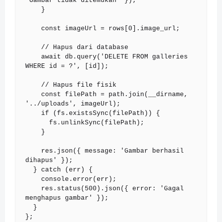
'Gambar tidak ditemukan' });

    }

    const imageUrl = rows[0].image_url;

    // Hapus dari database

    await db.query('DELETE FROM galleries 
WHERE id = ?', [id]);

    // Hapus file fisik

    const filePath = path.join(__dirname, 
'../uploads', imageUrl);

    if (fs.existsSync(filePath)) {

      fs.unlinkSync(filePath);

    }

    res.json({ message: 'Gambar berhasil 
dihapus' });

  } catch (err) {

    console.error(err);

    res.status(500).json({ error: 'Gagal 
menghapus gambar' });

  }

};
