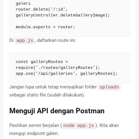
galeri

router.delete('/:id', 
galleryController.deleteGalleryImage);

module.exports = router;
Di
, daftarkan route ini:
app.js
const galleryRoutes = 
require('./routes/galleryRoutes');

app.use('/api/galleries', galleryRoutes);
Jangan lupa untuk tetap menyajikan folder
uploads
sebagai static file (sudah dilakukan).
Menguji API dengan Postman
Pastikan server berjalan (
). Kita akan
node app.js
menguji endpoint galeri.