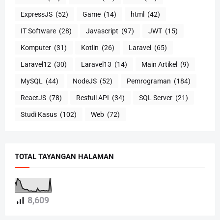
ExpressJS
(52)
Game
(14)
html
(42)
IT Software
(28)
Javascript
(97)
JWT
(15)
Komputer
(31)
Kotlin
(26)
Laravel
(65)
Laravel12
(30)
Laravel13
(14)
Main Artikel
(9)
MySQL
(44)
NodeJS
(52)
Pemrograman
(184)
ReactJS
(78)
Resfull API
(34)
SQL Server
(21)
Studi Kasus
(102)
Web
(72)
TOTAL TAYANGAN HALAMAN
8,609