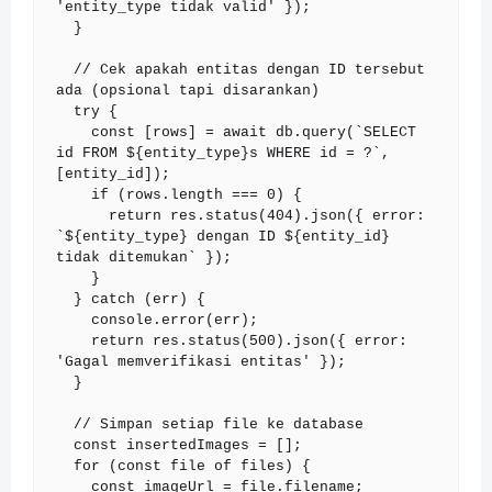
'entity_type tidak valid' });

  }

  // Cek apakah entitas dengan ID tersebut 
ada (opsional tapi disarankan)

  try {

    const [rows] = await db.query(`SELECT 
id FROM ${entity_type}s WHERE id = ?`, 
[entity_id]);

    if (rows.length === 0) {

      return res.status(404).json({ error: 
`${entity_type} dengan ID ${entity_id} 
tidak ditemukan` });

    }

  } catch (err) {

    console.error(err);

    return res.status(500).json({ error: 
'Gagal memverifikasi entitas' });

  }

  // Simpan setiap file ke database

  const insertedImages = [];

  for (const file of files) {

    const imageUrl = file.filename;
