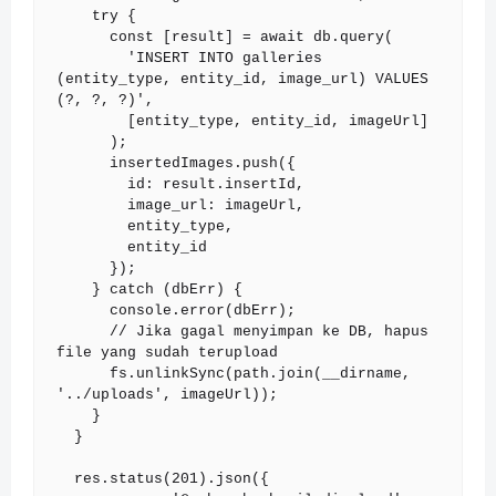
    try {

      const [result] = await db.query(

        'INSERT INTO galleries 
(entity_type, entity_id, image_url) VALUES 
(?, ?, ?)',

        [entity_type, entity_id, imageUrl]

      );

      insertedImages.push({

        id: result.insertId,

        image_url: imageUrl,

        entity_type,

        entity_id

      });

    } catch (dbErr) {

      console.error(dbErr);

      // Jika gagal menyimpan ke DB, hapus 
file yang sudah terupload

      fs.unlinkSync(path.join(__dirname, 
'../uploads', imageUrl));

    }

  }

  res.status(201).json({
