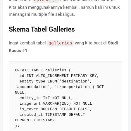
upload.js
Kita akan menggunakannya kembali, namun kali ini untuk
menangani multiple file sekaligus.
Skema Tabel Galleries
Ingat kembali tabel
yang kita buat di
Studi
galleries
Kasus #1
:
CREATE TABLE galleries (

  id INT AUTO_INCREMENT PRIMARY KEY,

  entity_type ENUM('destination', 
'accommodation', 'transportation') NOT 
NULL,

  entity_id INT NOT NULL,

  image_url VARCHAR(255) NOT NULL,

  is_cover BOOLEAN DEFAULT FALSE,

  created_at TIMESTAMP DEFAULT 
CURRENT_TIMESTAMP

);