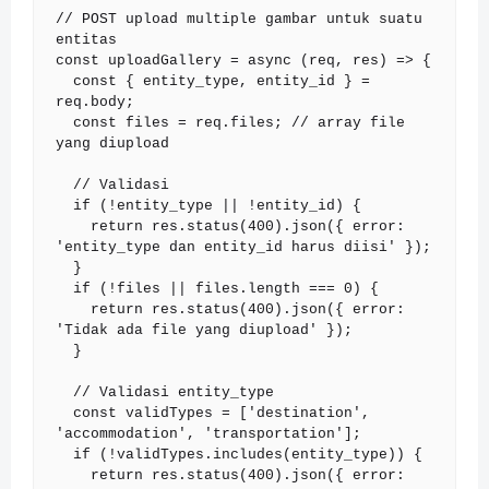
// POST upload multiple gambar untuk suatu 
entitas

const uploadGallery = async (req, res) => {

  const { entity_type, entity_id } = 
req.body;

  const files = req.files; // array file 
yang diupload

  // Validasi

  if (!entity_type || !entity_id) {

    return res.status(400).json({ error: 
'entity_type dan entity_id harus diisi' });

  }

  if (!files || files.length === 0) {

    return res.status(400).json({ error: 
'Tidak ada file yang diupload' });

  }

  // Validasi entity_type

  const validTypes = ['destination', 
'accommodation', 'transportation'];

  if (!validTypes.includes(entity_type)) {

    return res.status(400).json({ error: 