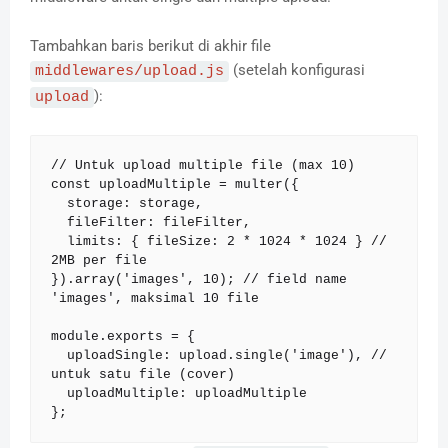
Tambahkan baris berikut di akhir file
(setelah konfigurasi
middlewares/upload.js
):
upload
// Untuk upload multiple file (max 10)

const uploadMultiple = multer({

  storage: storage,

  fileFilter: fileFilter,

  limits: { fileSize: 2 * 1024 * 1024 } // 
2MB per file

}).array('images', 10); // field name 
'images', maksimal 10 file

module.exports = {

  uploadSingle: upload.single('image'), // 
untuk satu file (cover)

  uploadMultiple: uploadMultiple

};