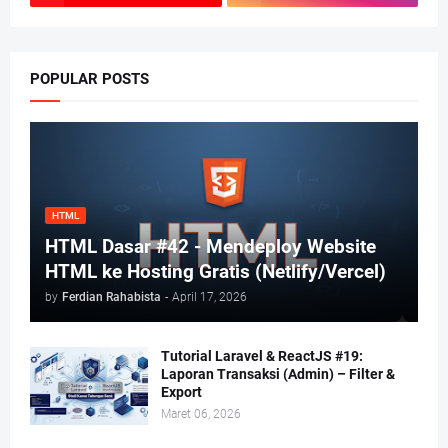
POPULAR POSTS
HTML
HTML Dasar #42 - Mendeploy Website
HTML ke Hosting Gratis (Netlify/Vercel)
by
Ferdian Rahabista
-
April 17, 2026
Tutorial Laravel & ReactJS #19:
Laporan Transaksi (Admin) – Filter &
Export
Maret 06, 2026