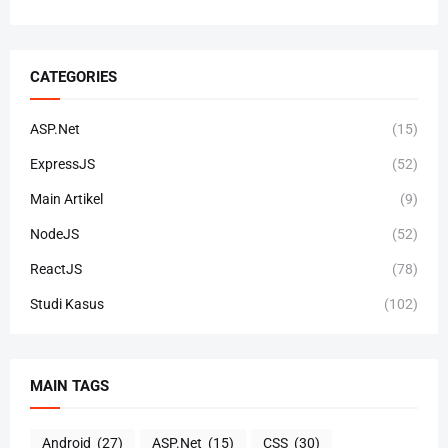
CATEGORIES
ASP.Net
(15)
ExpressJS
(52)
Main Artikel
(9)
NodeJS
(52)
ReactJS
(78)
Studi Kasus
(102)
MAIN TAGS
Android
(27)
ASP.Net
(15)
CSS
(30)