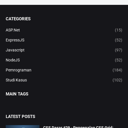
CATEGORIES
ASP.Net
(15)
ExpressJS
(52)
Javascript
(97)
NodeJS
(52)
Pemrograman
(184)
Studi Kasus
(102)
MAIN TAGS
LATEST POSTS
CSS Dasar #29 - Pengenalan CSS Grid: