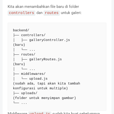
Kita akan menambahkan file baru di folder
dan
untuk galeri:
controllers
routes
backend/

├── controllers/

│   ├── galleryController.js          
(baru)

│   └── ...

├── routes/

│   ├── galleryRoutes.js              
(baru)

│   └── ...

├── middlewares/

│   └── upload.js                      
(sudah ada, tapi akan kita tambah 
konfigurasi untuk multiple)

├── uploads/                            
(folder untuk menyimpan gambar)

└── ...
Middleware
sudah kita buat sebelumnya.