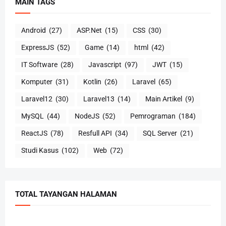
MAIN TAGS
Android
(27)
ASP.Net
(15)
CSS
(30)
ExpressJS
(52)
Game
(14)
html
(42)
IT Software
(28)
Javascript
(97)
JWT
(15)
Komputer
(31)
Kotlin
(26)
Laravel
(65)
Laravel12
(30)
Laravel13
(14)
Main Artikel
(9)
MySQL
(44)
NodeJS
(52)
Pemrograman
(184)
ReactJS
(78)
Resfull API
(34)
SQL Server
(21)
Studi Kasus
(102)
Web
(72)
TOTAL TAYANGAN HALAMAN