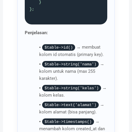
    }

};

Penjelasan:
→ membuat
$table->id()
kolom id otomatis (primary key).
→
$table->string('nama')
kolom untuk nama (max 255
karakter).
→
$table->string('kelas')
kolom kelas.
→
$table->text('alamat')
kolom alamat (bisa panjang).
→
$table->timestamps()
menambah kolom created_at dan