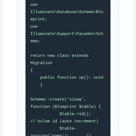
use 
Illuminate\Database\Schema\Blu
eprint;

use 
Illuminate\Support\Facades\Sch
ema;

return new class extends 
Migration

{

    public function up(): void

    {

Schema::create('siswa', 
function (Blueprint $table) {

            $table->id();                 
// kolom id (auto increment)

            $table-
>string('nama');       // 