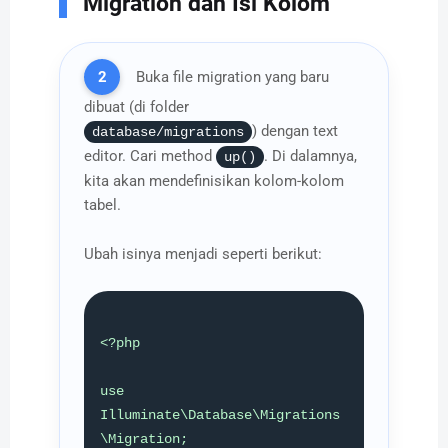
Migration dan Isi Kolom
2
Buka file migration yang baru
dibuat (di folder
) dengan text
database/migrations
editor. Cari method
. Di dalamnya,
up()
kita akan mendefinisikan kolom-kolom
tabel.
Ubah isinya menjadi seperti berikut:
<?php

use 
Illuminate\Database\Migrations
\Migration;
