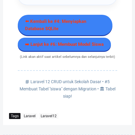
⬅️ Kembali ke #4: Menyiapkan
Database SQLite
➡️ Lanjut ke #6: Membuat Model Siswa
(Link akan aktif saat artikel sebelumnya dan selanjutnya terbit)
📘 Laravel 12 CRUD untuk Sekolah Dasar • #5
Membuat Tabel "siswa" dengan Migration • 🏛️ Tabel
siap!
Tags
Laravel
Laravel12