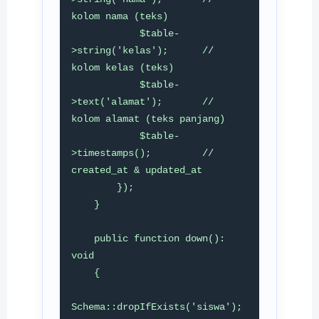
kolom nama (teks)

            $table-
>string('kelas');      // 
kolom kelas (teks)

            $table-
>text('alamat');       // 
kolom alamat (teks panjang)

            $table-
>timestamps();         // 
created_at & updated_at

        });

    }

    public function down(): 
void

    {

Schema::dropIfExists('siswa');
