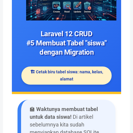
Laravel 12 CRUD
#5 Membuat Tabel "siswa"
dengan Migration
🏗️ Cetak biru tabel siswa: nama, kelas,
alamat
🏫
Waktunya membuat tabel
untuk data siswa!
Di artikel
sebelumnya kita sudah
menyiapkan database SQLite.