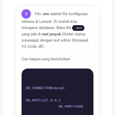
2
File
.env
adalah file konfigurasi
rahasia di Laravel. Di sinilah kita
mengatur database. Buka file
.env
yang ada di
root proyek
(folder utama
siswaapp) dengan text editor (Notepad,
VS Code, dll).
Cari bagian yang bertuliskan:
DB_CONNECTION=mysql

DB_HOST=127.0.0.1

                DB_PORT=3306
