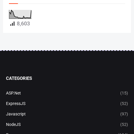
8,603
CATEGORIES
ASP.Net
(15)
ExpressJS
(52)
Javascript
(97)
NodeJS
(52)