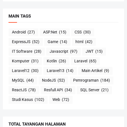
MAIN TAGS
Android
(27)
ASP.Net
(15)
CSS
(30)
ExpressJS
(52)
Game
(14)
html
(42)
IT Software
(28)
Javascript
(97)
JWT
(15)
Komputer
(31)
Kotlin
(26)
Laravel
(65)
Laravel12
(30)
Laravel13
(14)
Main Artikel
(9)
MySQL
(44)
NodeJS
(52)
Pemrograman
(184)
ReactJS
(78)
Resfull API
(34)
SQL Server
(21)
Studi Kasus
(102)
Web
(72)
TOTAL TAYANGAN HALAMAN