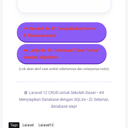
⬅️ Kembali ke #3: Menjalankan Server
& Halaman Awal
➡️ Lanjut ke #5: Membuat Tabel "siswa"
dengan Migration
(Link akan aktif saat artikel sebelumnya dan selanjutnya terbit)
📘 Laravel 12 CRUD untuk Sekolah Dasar • #4
Menyiapkan Database dengan SQLite • 📀 Selamat,
database siap!
Tags
Laravel
Laravel12