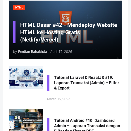
HTML
HTML Dasar #42 - Mendeploy Website
HTML ke Hosting Gratis
(Netlify/Vercel)
by
Ferdian Rahabista
-
April 17, 2026
Tutorial Laravel & ReactJS #19:
Laporan Transaksi (Admin) – Filter
& Export
Maret 06, 2026
Tutorial Android #10: Dashboard
Admin – Laporan Transaksi dengan
Filter dan Ekspor PDF