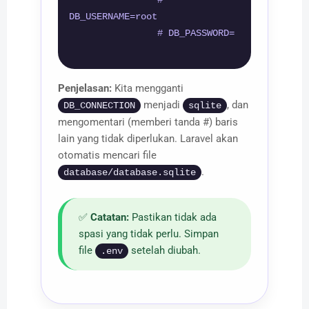
                # 
DB_USERNAME=root

                # DB_PASSWORD=

Penjelasan:
Kita mengganti
menjadi
, dan
DB_CONNECTION
sqlite
mengomentari (memberi tanda #) baris
lain yang tidak diperlukan. Laravel akan
otomatis mencari file
.
database/database.sqlite
✅
Catatan:
Pastikan tidak ada
spasi yang tidak perlu. Simpan
file
setelah diubah.
.env