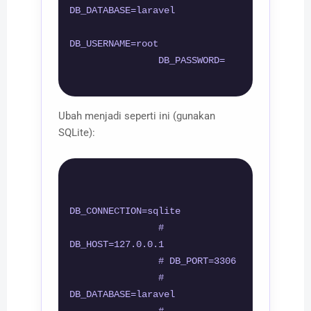
DB_DATABASE=laravel

DB_USERNAME=root

                DB_PASSWORD=

Ubah menjadi seperti ini (gunakan
SQLite):
DB_CONNECTION=sqlite

                # 
DB_HOST=127.0.0.1

                # DB_PORT=3306

                # 
DB_DATABASE=laravel
