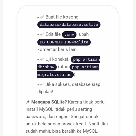
✅ Buat file kosong
.
database/database.sqlite
✅ Edit file
: ubah
.env
,
DB_CONNECTION=sqlite
komentar baris lain.
✅ Uji koneksi:
php artisan
(atau
db:show
php artisan
).
migrate:status
✅ Jika sukses, database siap
dipakai!
📌
Mengapa SQLite?
Karena tidak perlu
install MySQL, tidak perlu setting
password, dan ringan. Sangat cocok
untuk belajar dan proyek kecil. Nanti jika
sudah mahir, bisa beralih ke MySQL.