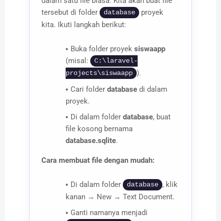
dalam satu file biasa. Kita akan buat file
tersebut di folder
proyek
database
kita. Ikuti langkah berikut:
Buka folder proyek
siswaapp
(misal:
C:\laravel-
).
projects\siswaapp
Cari folder
database
di dalam
proyek.
Di dalam folder
database
, buat
file kosong bernama
database.sqlite
.
Cara membuat file dengan mudah:
Di dalam folder
, klik
database
kanan → New → Text Document.
Ganti namanya menjadi