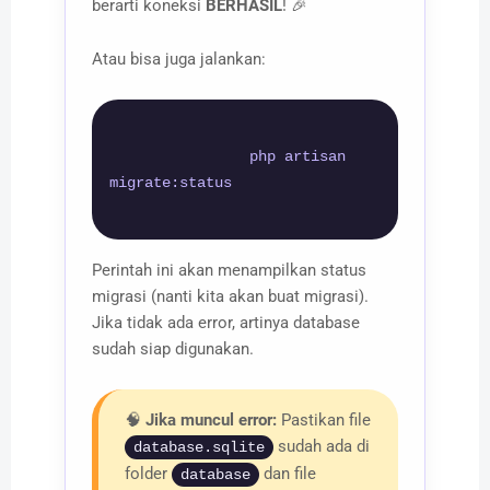
berarti koneksi
BERHASIL
! 🎉
Atau bisa juga jalankan:
                php artisan 
migrate:status

Perintah ini akan menampilkan status
migrasi (nanti kita akan buat migrasi).
Jika tidak ada error, artinya database
sudah siap digunakan.
🧠
Jika muncul error:
Pastikan file
sudah ada di
database.sqlite
folder
dan file
database