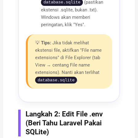
(pastikan
database.sqlite
ekstensi .sqlite, bukan .txt).
Windows akan memberi
peringatan, klik "Yes".
💡
Tips:
Jika tidak melihat
ekstensi file, aktifkan "File name
extensions" di File Explorer (tab
View → centang File name
extensions). Nanti akan terlihat
.
database.sqlite
Langkah 2: Edit File .env
(Beri Tahu Laravel Pakai
SQLite)