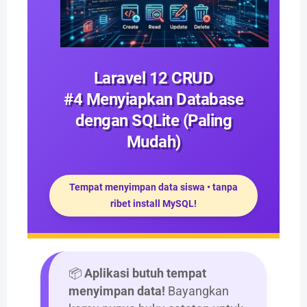
Laravel 12 CRUD
#4 Menyiapkan Database
dengan SQLite (Paling
Mudah)
Tempat menyimpan data siswa • tanpa
ribet install MySQL!
📦
Aplikasi butuh tempat
menyimpan data!
Bayangkan