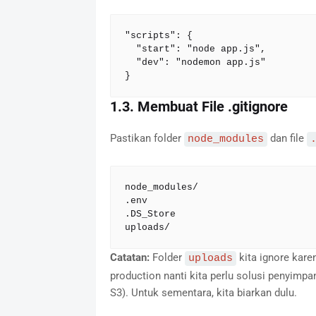
"scripts": {

  "start": "node app.js",

  "dev": "nodemon app.js"

}
1.3. Membuat File .gitignore
Pastikan folder
dan file
node_modules
node_modules/

.env

.DS_Store

uploads/
Catatan:
Folder
kita ignore karen
uploads
production nanti kita perlu solusi penyimp
S3). Untuk sementara, kita biarkan dulu.