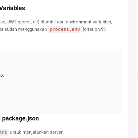
Variables
e, JWT secret, dll) diambil dari environment variables,
ta sudah menggunakan
[citation:9].
process.env
i package.json
untuk menjalankan server:
art