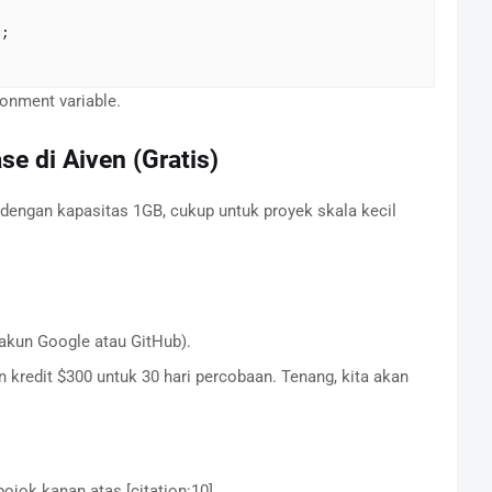
;

ronment variable.
e di Aiven (Gratis)
engan kapasitas 1GB, cukup untuk proyek skala kecil
 akun Google atau GitHub).
kredit $300 untuk 30 hari percobaan. Tenang, kita akan
pojok kanan atas [citation:10].