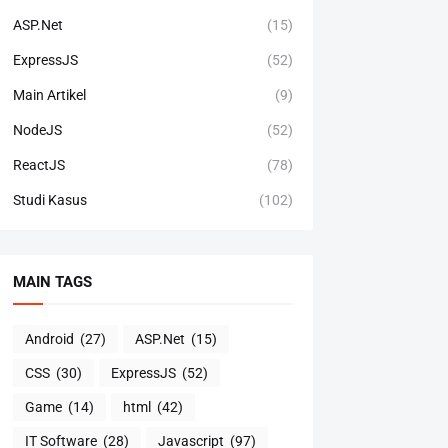
ASP.Net
(15)
ExpressJS
(52)
Main Artikel
(9)
NodeJS
(52)
ReactJS
(78)
Studi Kasus
(102)
MAIN TAGS
Android
(27)
ASP.Net
(15)
CSS
(30)
ExpressJS
(52)
Game
(14)
html
(42)
IT Software
(28)
Javascript
(97)