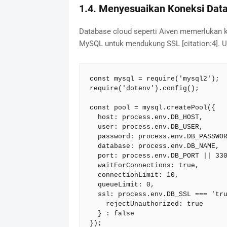
1.4. Menyesuaikan Koneksi Dat
Database cloud seperti Aiven memerlukan k
MySQL untuk mendukung SSL [citation:4]. 
const mysql = require('mysql2');

require('dotenv').config();

const pool = mysql.createPool({

  host: process.env.DB_HOST,

  user: process.env.DB_USER,

  password: process.env.DB_PASSWORD,

  database: process.env.DB_NAME,

  port: process.env.DB_PORT || 3306,

  waitForConnections: true,

  connectionLimit: 10,

  queueLimit: 0,

  ssl: process.env.DB_SSL === 'true' ? {

    rejectUnauthorized: true

  } : false

});
