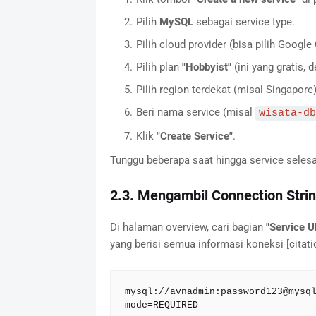
Pilih
MySQL
sebagai service type.
Pilih cloud provider (bisa pilih Google
Pilih plan
"Hobbyist"
(ini yang gratis, 
Pilih region terdekat (misal Singapore)
Beri nama service (misal
wisata-db
Klik
"Create Service"
.
Tunggu beberapa saat hingga service selesai
2.3. Mengambil Connection Stri
Di halaman overview, cari bagian
"Service U
yang berisi semua informasi koneksi [citati
mysql://avnadmin:password123@mysq
mode=REQUIRED