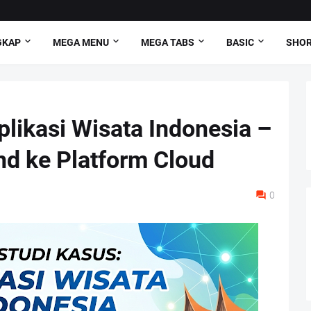
GKAP
MEGA MENU
MEGA TABS
BASIC
SHO
plikasi Wisata Indonesia –
d ke Platform Cloud
0