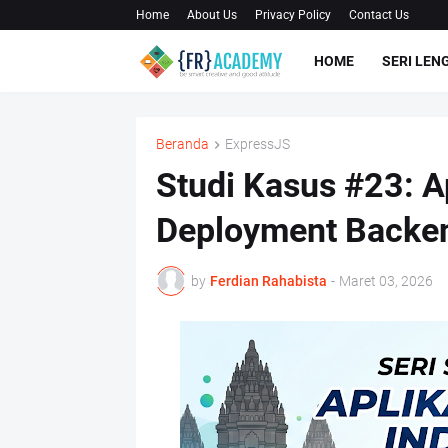
Home
About Us
Privacy Policy
Contact Us
HOME
SERI LEN
Beranda
ExpressJS
Studi Kasus #23: A
Deployment Backen
by
Ferdian Rahabista
-
Maret 03, 2026