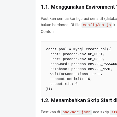
1.1. Menggunakan Environment 
Pastikan semua konfigurasi sensitif (databas
bukan hardcode. Di file
ki
config/db.js
Contoh:
const pool = mysql.createPool({

  host: process.env.DB_HOST,

  user: process.env.DB_USER,

  password: process.env.DB_PASSWORD,

  database: process.env.DB_NAME,

  waitForConnections: true,

  connectionLimit: 10,

  queueLimit: 0

});
1.2. Menambahkan Skrip Start d
Pastikan di
ada skrip
package.json
st