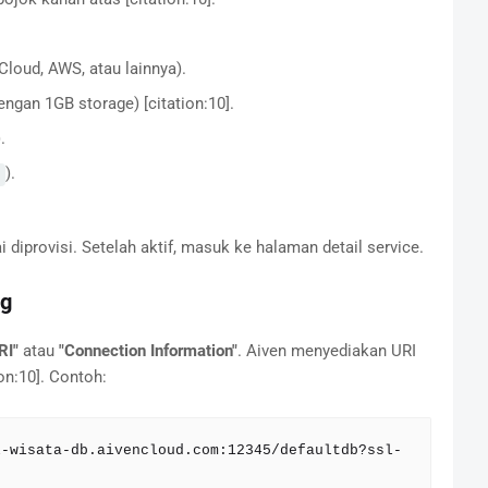
 Cloud, AWS, atau lainnya).
dengan 1GB storage) [citation:10].
.
).
 diprovisi. Setelah aktif, masuk ke halaman detail service.
ng
RI"
atau
"Connection Information"
. Aiven menyediakan URI
on:10]. Contoh:
l-wisata-db.aivencloud.com:12345/defaultdb?ssl-