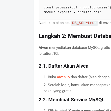
const promisePool = pool.promise()
module.exports = promisePool;
Nanti kita akan set
di envi
DB_SSL=true
Langkah 2: Membuat Databas
Aiven
menyediakan database MySQL gratis d
[citation:10].
2.1. Daftar Akun Aiven
Buka
aiven.io
dan daftar (bisa dengan
Setelah login, kamu akan mendapatkan 
pakai yang gratis.
2.2. Membuat Service MySQL
Klik tombol
"Create a new service"
di 