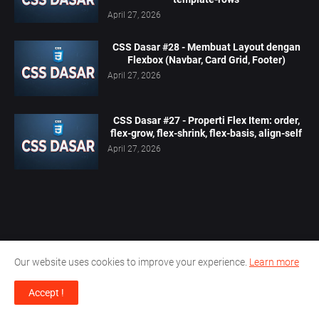
April 27, 2026
CSS Dasar #28 - Membuat Layout dengan
Flexbox (Navbar, Card Grid, Footer)
April 27, 2026
CSS Dasar #27 - Properti Flex Item: order,
flex-grow, flex-shrink, flex-basis, align-self
April 27, 2026
POPULAR POSTS
Our website uses cookies to improve your experience.
Learn more
HTML Dasar #42 - Mendeploy Website
HTML ke Hosting Gratis (Netlify/Vercel)
Accept !
April 17, 2026