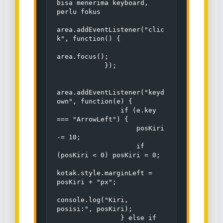
bisa menerima keyboard, 
perlu fokus

area.addEventListener("clic
k", function() {

area.focus();

            });

area.addEventListener("keyd
own", function(e) {

                if (e.key 
=== "ArrowLeft") {

                    posKiri 
-= 10;

                    if 
(posKiri < 0) posKiri = 0;

kotak.style.marginLeft = 
posKiri + "px";

console.log("Kiri, 
posisi:", posKiri);

                } else if 