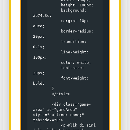
            height: 100px;

            background: 
#e74c3c;

            margin: 10px 
auto;

            border-radius: 
20px;

            transition: 
0.1s;

            line-height: 
100px;

            color: white;

            font-size: 
20px;

            font-weight: 
bold;

        }

        </style>

      	<div class="game-
area" id="gameArea" 
style="outline: none;" 
tabindex="0">

            <p>Klik di sini 