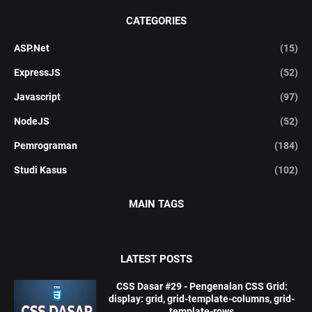
CATEGORIES
ASP.Net
(15)
ExpressJS
(52)
Javascript
(97)
NodeJS
(52)
Pemrograman
(184)
Studi Kasus
(102)
MAIN TAGS
LATEST POSTS
CSS Dasar #29 - Pengenalan CSS Grid:
display: grid, grid-template-columns, grid-
template-rows