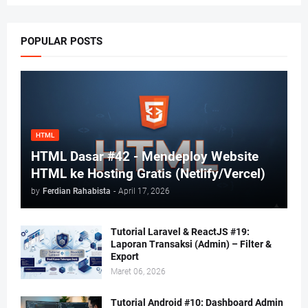
POPULAR POSTS
HTML
HTML Dasar #42 - Mendeploy Website
HTML ke Hosting Gratis (Netlify/Vercel)
by
Ferdian Rahabista
-
April 17, 2026
Tutorial Laravel & ReactJS #19:
Laporan Transaksi (Admin) – Filter &
Export
Maret 06, 2026
Tutorial Android #10: Dashboard Admin