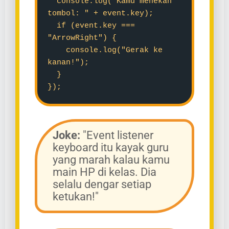
console.log("Kamu menekan
tombol: " + event.key);
if (event.key ===
"ArrowRight") {
console.log("Gerak ke
kanan!");
}
});
Joke:
"Event listener
keyboard itu kayak guru
yang marah kalau kamu
main HP di kelas. Dia
selalu dengar setiap
ketukan!"