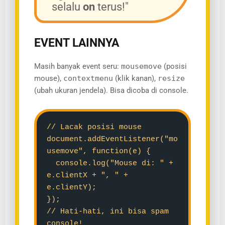
selalu
on
terus!"
EVENT LAINNYA
Masih banyak event seru:
mousemove
(posisi
mouse),
contextmenu
(klik kanan),
resize
(ubah ukuran jendela). Bisa dicoba di console.
// Lacak posisi mouse
document.addEventListener("mo
usemove", function(e) {
console.log("Mouse di: " +
e.clientX + ", " +
e.clientY);
});
// Hati-hati, ini bisa spam
console!