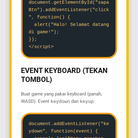
document.getElementById("sapa
Btn").addEventListener("click
", function() {
alert("Halo! Selamat datang
di game!");
});
</script>
EVENT KEYBOARD (TEKAN
TOMBOL)
Buat game yang pakai keyboard (panah,
WASD). Event
keydown
dan
keyup
.
document.addEventListener("ke
ydown", function(event) {