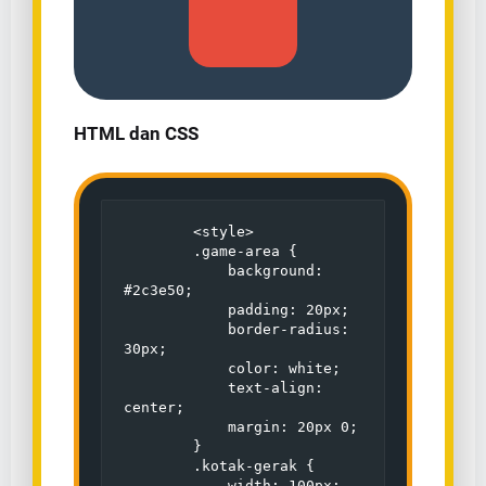
HTML dan CSS
        <style>

        .game-area {

            background: 
#2c3e50;

            padding: 20px;

            border-radius: 
30px;

            color: white;

            text-align: 
center;

            margin: 20px 0;

        }

        .kotak-gerak {

            width: 100px;
