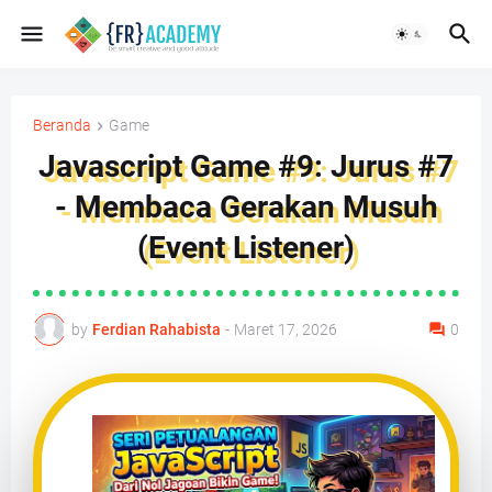
Beranda
Game
Javascript Game #9: Jurus #7
- Membaca Gerakan Musuh
(Event Listener)
by
Ferdian Rahabista
-
Maret 17, 2026
0