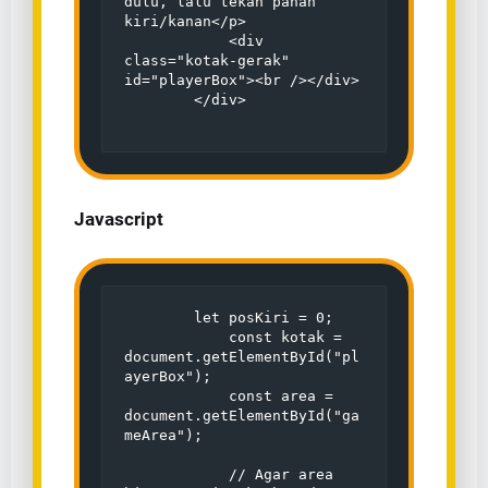
dulu, lalu tekan panah 
kiri/kanan</p>

            <div 
class="kotak-gerak" 
id="playerBox"><br /></div>

        </div>

Javascript
        let posKiri = 0;

            const kotak = 
document.getElementById("pl
ayerBox");

            const area = 
document.getElementById("ga
meArea");

            // Agar area 