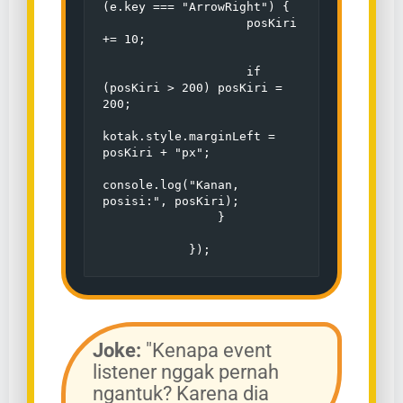
(e.key === "ArrowRight") {

                    posKiri 
+= 10;
                    if 
(posKiri > 200) posKiri = 
200;

kotak.style.marginLeft = 
posKiri + "px";

console.log("Kanan, 
posisi:", posKiri);

                }
            });
Joke:
"Kenapa event
listener nggak pernah
ngantuk? Karena dia