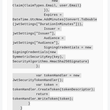
                    new 
Claim(ClaimTypes.Email, user.Email)

                }),

                Expires = 
DateTime.UtcNow.AddMinutes(Convert.ToDouble
(jwtSettings["DurationInMinutes"])),

                Issuer = 
jwtSettings["Issuer"],

                Audience = 
jwtSettings["Audience"],

                SigningCredentials = new 
SigningCredentials(new 
SymmetricSecurityKey(key), 
SecurityAlgorithms.HmacSha256Signature)

            };

            var tokenHandler = new 
JwtSecurityTokenHandler();

            var token = 
tokenHandler.CreateToken(tokenDescriptor);

            return 
tokenHandler.WriteToken(token);

        }

    }
