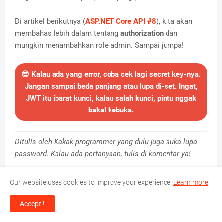
Di artikel berikutnya (
ASP.NET Core API #8
), kita akan
membahas lebih dalam tentang
authorization
dan
mungkin menambahkan role admin. Sampai jumpa!
😎 Kalau ada yang error, coba cek lagi secret key-nya.
Jangan sampai beda panjang atau lupa di-set. Ingat,
JWT itu ibarat kunci, kalau salah kunci, pintu nggak
bakal kebuka.
Ditulis oleh Kakak programmer yang dulu juga suka lupa
password. Kalau ada pertanyaan, tulis di komentar ya!
Our website uses cookies to improve your experience.
Learn more
📘 Blog ini akan terus diupdate. Pantengin terus!
Accept !
📋 DAFTAR ISI LENGKAP SERI