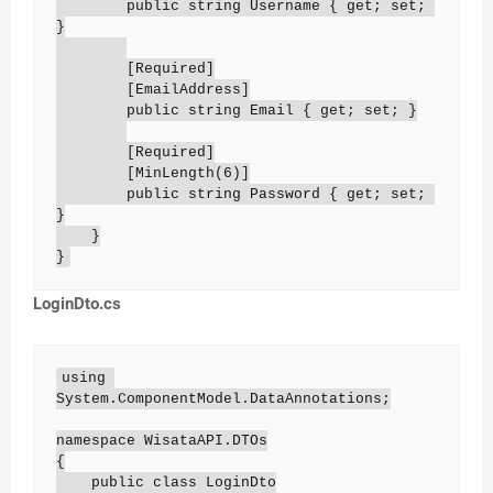
        public string Username { get; set; 
}

        [Required]

        [EmailAddress]

        public string Email { get; set; }

        [Required]

        [MinLength(6)]

        public string Password { get; set; 
}

    }

}
LoginDto.cs
using 
System.ComponentModel.DataAnnotations;

namespace WisataAPI.DTOs

{

    public class LoginDto
