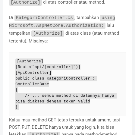
di atas controller atau method.
[Authorize]
Di
, tambahkan
KategoriController.cs
using
lalu
Microsoft.AspNetCore.Authorization;
tempelkan
di atas class (atau method
[Authorize]
tertentu). Misalnya:
[Authorize]

[Route("api/[controller]")]

[ApiController]

public class KategoriController : 
ControllerBase

{

    // ... semua method di dalamnya hanya 
bisa diakses dengan token valid

}
Kalau mau method GET tetap terbuka untuk umum, tapi
POST, PUT, DELETE hanya untuk yang login, kita bisa
letakkan
hanya pada method-method
[Authorize]