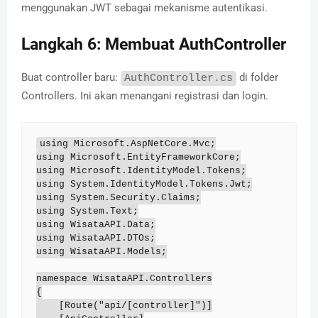
menggunakan JWT sebagai mekanisme autentikasi.
Langkah 6: Membuat AuthController
Buat controller baru:
di folder
AuthController.cs
Controllers. Ini akan menangani registrasi dan login.
using Microsoft.AspNetCore.Mvc;

using Microsoft.EntityFrameworkCore;

using Microsoft.IdentityModel.Tokens;

using System.IdentityModel.Tokens.Jwt;

using System.Security.Claims;

using System.Text;

using WisataAPI.Data;

using WisataAPI.DTOs;

using WisataAPI.Models;

namespace WisataAPI.Controllers

{

    [Route("api/[controller]")]
