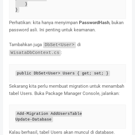
    }

}
Perhatikan: kita hanya menyimpan
PasswordHash
, bukan
password asli. Ini penting untuk keamanan.
Tambahkan juga
di
DbSet<User>
:
WisataDbContext.cs
public DbSet<User> Users { get; set; }
Sekarang kita perlu membuat migration untuk menambah
tabel Users. Buka Package Manager Console, jalankan:
Add-Migration AddUsersTable

Update-Database
Kalau berhasil, tabel Users akan muncul di database.