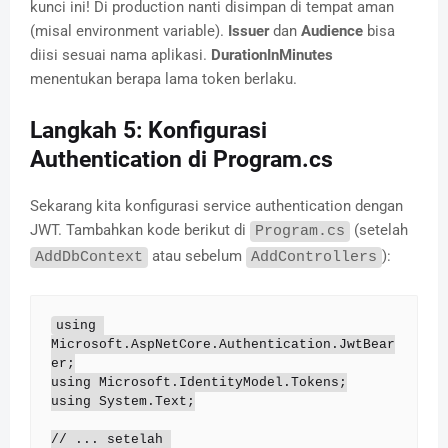
kunci ini! Di production nanti disimpan di tempat aman
(misal environment variable).
Issuer
dan
Audience
bisa
diisi sesuai nama aplikasi.
DurationInMinutes
menentukan berapa lama token berlaku.
Langkah 5: Konfigurasi
Authentication di Program.cs
Sekarang kita konfigurasi service authentication dengan
JWT. Tambahkan kode berikut di
(setelah
Program.cs
atau sebelum
):
AddDbContext
AddControllers
using 
Microsoft.AspNetCore.Authentication.JwtBear
er;

using Microsoft.IdentityModel.Tokens;

using System.Text;

// ... setelah 