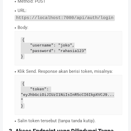
Method: POST
URL:
https://localhost:7000/api/auth/login
Body:
{

    "username": "joko",

    "password": "rahasia123"

}
Klik Send. Response akan berisi token, misalnya:
{

    "token": 
"eyJhbGciOiJIUzI1NiIsInR5cCI6IkpXVCJ9...
"

}
Salin token tersebut (tanpa tanda kutip).