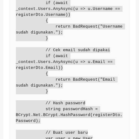
            if (await 
_context.Users.AnyAsync(u => u.Username == 
registerDto.Username))

            {

                return BadRequest("Username 
sudah digunakan.");

            }

            // Cek email sudah dipakai

            if (await 
_context.Users.AnyAsync(u => u.Email == 
registerDto.Email))

            {

                return BadRequest("Email 
sudah digunakan.");

            }

            // Hash password

            string passwordHash = 
BCrypt.Net.BCrypt.HashPassword(registerDto.
Password);

            // Buat user baru

            var user = new User
