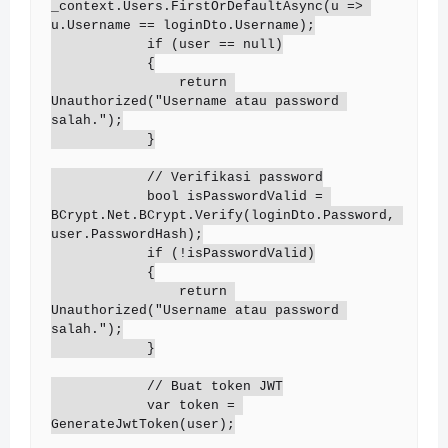
_context.Users.FirstOrDefaultAsync(u => 
u.Username == loginDto.Username);

            if (user == null)

            {

                return 
Unauthorized("Username atau password 
salah.");

            }

            // Verifikasi password

            bool isPasswordValid = 
BCrypt.Net.BCrypt.Verify(loginDto.Password, 
user.PasswordHash);

            if (!isPasswordValid)

            {

                return 
Unauthorized("Username atau password 
salah.");

            }

            // Buat token JWT

            var token = 
GenerateJwtToken(user);
