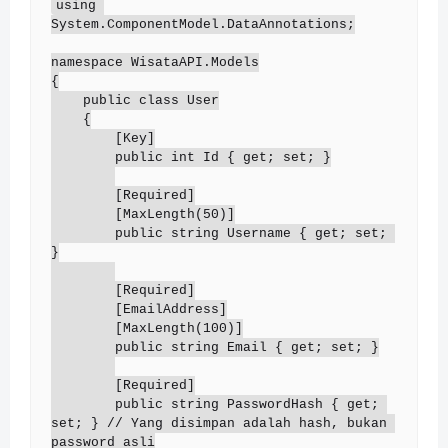
using 
System.ComponentModel.DataAnnotations;

namespace WisataAPI.Models

{

    public class User

    {

        [Key]

        public int Id { get; set; }

        [Required]

        [MaxLength(50)]

        public string Username { get; set; 
}

        [Required]

        [EmailAddress]

        [MaxLength(100)]

        public string Email { get; set; }

        [Required]

        public string PasswordHash { get; 
set; } // Yang disimpan adalah hash, bukan 
password asli
