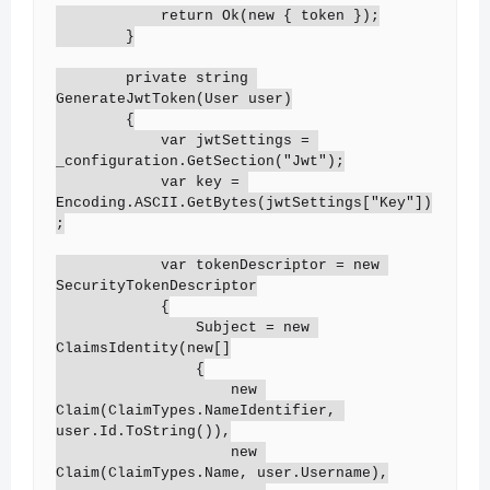
            return Ok(new { token });

        }

        private string 
GenerateJwtToken(User user)

        {

            var jwtSettings = 
_configuration.GetSection("Jwt");

            var key = 
Encoding.ASCII.GetBytes(jwtSettings["Key"])
;

            var tokenDescriptor = new 
SecurityTokenDescriptor

            {

                Subject = new 
ClaimsIdentity(new[]

                {

                    new 
Claim(ClaimTypes.NameIdentifier, 
user.Id.ToString()),

                    new 
Claim(ClaimTypes.Name, user.Username),
