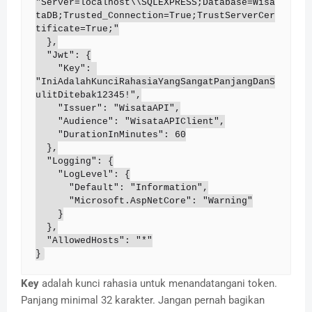
"Server=localhost\\SQLEXPRESS;Database=Wisa
taDB;Trusted_Connection=True;TrustServerCer
tificate=True;"

  },

  "Jwt": {

    "Key": 
"IniAdalahKunciRahasiaYangSangatPanjangDanS
ulitDitebak12345!",

    "Issuer": "WisataAPI",

    "Audience": "WisataAPIClient",

    "DurationInMinutes": 60

  },

  "Logging": {

    "LogLevel": {

      "Default": "Information",

      "Microsoft.AspNetCore": "Warning"

    }

  },

  "AllowedHosts": "*"

}
Key
adalah kunci rahasia untuk menandatangani token.
Panjang minimal 32 karakter. Jangan pernah bagikan