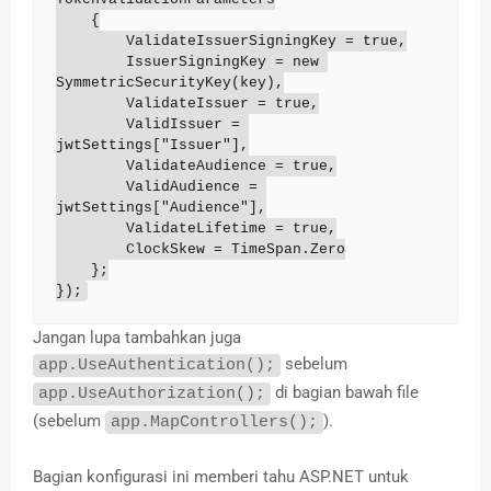
    {

        ValidateIssuerSigningKey = true,

        IssuerSigningKey = new 
SymmetricSecurityKey(key),

        ValidateIssuer = true,

        ValidIssuer = 
jwtSettings["Issuer"],

        ValidateAudience = true,

        ValidAudience = 
jwtSettings["Audience"],

        ValidateLifetime = true,

        ClockSkew = TimeSpan.Zero

    };

});
Jangan lupa tambahkan juga
sebelum
app.UseAuthentication();
di bagian bawah file
app.UseAuthorization();
(sebelum
).
app.MapControllers();
Bagian konfigurasi ini memberi tahu ASP.NET untuk