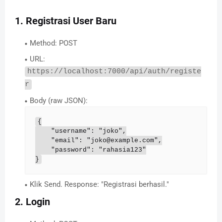
1. Registrasi User Baru
Method: POST
URL:
https://localhost:7000/api/auth/registe
r
Body (raw JSON):
{

    "username": "joko",

    "email": "joko@example.com",

    "password": "rahasia123"

}
Klik Send. Response: "Registrasi berhasil."
2. Login