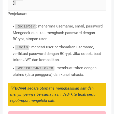
}
Penjelasan:
: menerima username, email, password.
Register
Mengecek duplikat, menghash password dengan
BCrypt, simpan user.
: mencari user berdasarkan username,
Login
verifikasi password dengan BCrypt. Jika cocok, buat
token JWT dan kembalikan.
: membuat token dengan
GenerateJwtToken
claims (data pengguna) dan kunci rahasia.
💡
BCrypt
secara otomatis menghasilkan salt dan
menyimpannya bersama hash. Jadi kita tidak perlu
repot-repot mengelola salt.