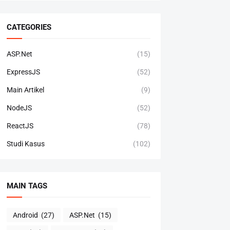
CATEGORIES
ASP.Net
(15)
ExpressJS
(52)
Main Artikel
(9)
NodeJS
(52)
ReactJS
(78)
Studi Kasus
(102)
MAIN TAGS
Android
(27)
ASP.Net
(15)