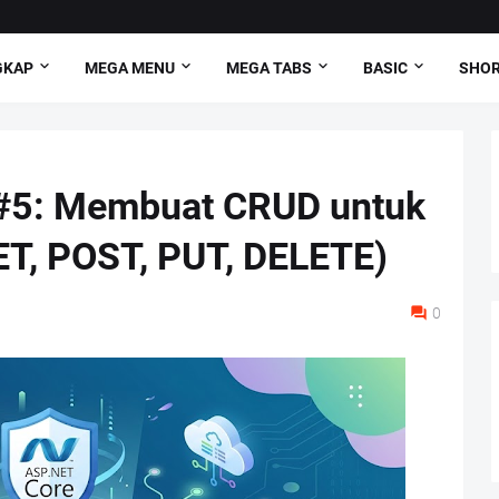
GKAP
MEGA MENU
MEGA TABS
BASIC
SHO
 #5: Membuat CRUD untuk
ET, POST, PUT, DELETE)
0