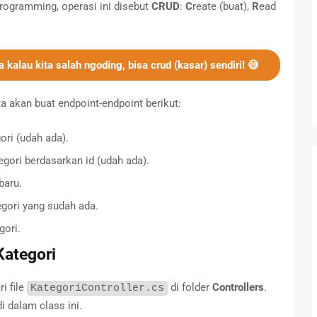
programming, operasi ini disebut
CRUD
:
C
reate (buat),
R
ead
kalau kita salah ngoding, bisa
crud
(kasar) sendiri! 😅
ta akan buat endpoint-endpoint berikut:
ri (udah ada).
gori berdasarkan id (udah ada).
baru.
gori yang sudah ada.
gori.
Kategori
i file
di folder
Controllers
.
KategoriController.cs
 dalam class ini.