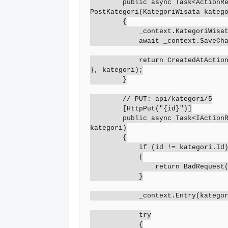
        public async Task<ActionResult<KategoriWisata>> 
PostKategori(KategoriWisata katego
        {

            _context.KategoriWisata.Add(kategori);

            await _context.SaveChangesAsync();

            return CreatedAtAction(nameof(GetKategori), new { id = kategori.Id 
}, kategori);

        }

        // PUT: api/kategori/5

        [HttpPut("{id}")]

        public async Task<IActionResult> PutKategori(int id, KategoriWisata 
kategori)

        {

            if (id != kategori.Id)

            {

                return BadRequest();

            }

            _context.Entry(kategori).State = EntityState.Modified;

            try

            {
