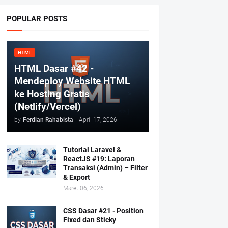
POPULAR POSTS
HTML
HTML Dasar #42 -
Mendeploy Website HTML
ke Hosting Gratis
(Netlify/Vercel)
by
Ferdian Rahabista
-
April 17, 2026
Tutorial Laravel &
ReactJS #19: Laporan
Transaksi (Admin) – Filter
& Export
Maret 06, 2026
CSS Dasar #21 - Position
Fixed dan Sticky