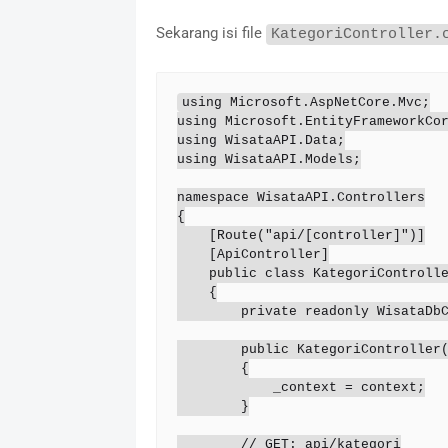
Sekarang isi file
KategoriController.
using Microsoft.AspNetCore.Mvc;

using Microsoft.EntityFrameworkCor
using WisataAPI.Data;

using WisataAPI.Models;

namespace WisataAPI.Controllers

{

    [Route("api/[controller]")]

    [ApiController]

    public class KategoriController : ControllerBase

    {

        private readonly WisataDbContext _context;

        public KategoriController(WisataDbContext context)

        {

            _context = context;

        }

        // GET: api/kategori
