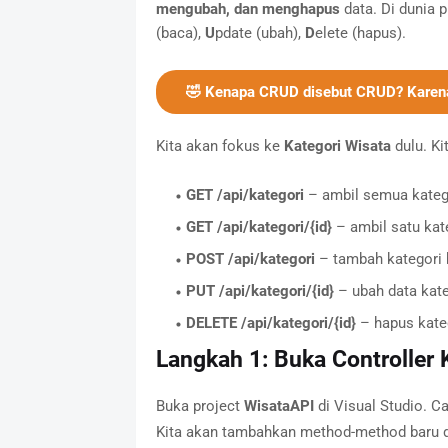
mengubah, dan menghapus
data. Di dunia 
(baca),
U
pdate (ubah),
D
elete (hapus).
🤣 Kenapa CRUD disebut CRUD? Karena 
Kita akan fokus ke
Kategori Wisata
dulu. Ki
GET /api/kategori
– ambil semua katego
GET /api/kategori/{id}
– ambil satu kate
POST /api/kategori
– tambah kategori 
PUT /api/kategori/{id}
– ubah data kate
DELETE /api/kategori/{id}
– hapus kate
Langkah 1: Buka Controller 
Buka project
WisataAPI
di Visual Studio. Car
Kita akan tambahkan method-method baru di