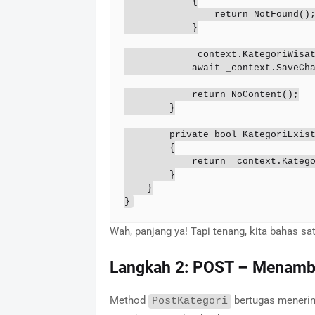
            {

                return NotFound();

            }

            _context.KategoriWisata.Remove(kategori);

            await _context.SaveChangesAsync();

            return NoContent();

        }

        private bool KategoriExists(int id)

        {

            return _context.KategoriWisata.Any(e => e.Id == id);

        }

    }

}
Wah, panjang ya! Tapi tenang, kita bahas sat
Langkah 2: POST – Menamba
Method
bertugas menerima
PostKategori