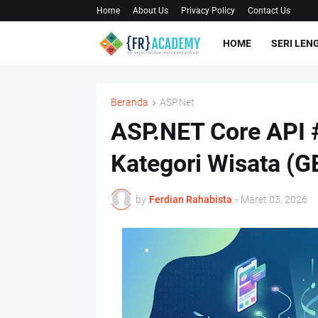
Home
About Us
Privacy Policy
Contact Us
HOME
SERI LEN
Beranda
ASP.Net
ASP.NET Core API
Kategori Wisata (G
by
Ferdian Rahabista
-
Maret 03, 2026