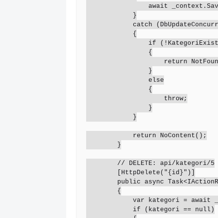
                await _context.SaveChangesAsync();

            }

            catch (DbUpdateConcurrencyException)

            {

                if (!KategoriExists(id))

                {

                    return NotFound();

                }

                else

                {

                    throw;

                }

            }

            return NoContent();

        }

        // DELETE: api/kategori/5

        [HttpDelete("{id}")]

        public async Task<IActionResult> DeleteKategori(int id)

        {

            var kategori = await _context.KategoriWisata.FindAsync(id);

            if (kategori == null)
