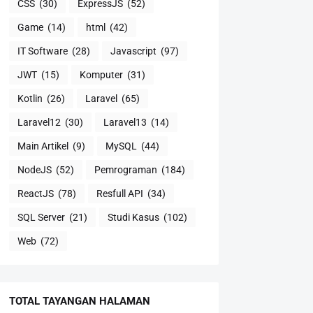
CSS
(30)
ExpressJS
(52)
Game
(14)
html
(42)
IT Software
(28)
Javascript
(97)
JWT
(15)
Komputer
(31)
Kotlin
(26)
Laravel
(65)
Laravel12
(30)
Laravel13
(14)
Main Artikel
(9)
MySQL
(44)
NodeJS
(52)
Pemrograman
(184)
ReactJS
(78)
Resfull API
(34)
SQL Server
(21)
Studi Kasus
(102)
Web
(72)
TOTAL TAYANGAN HALAMAN