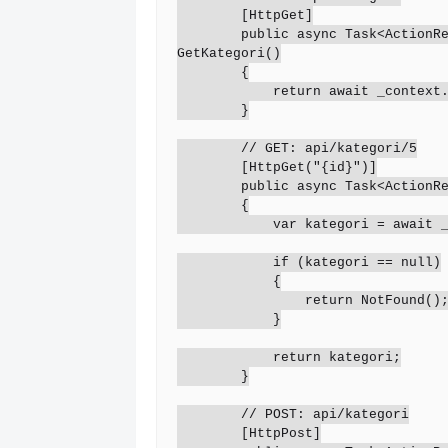
        [HttpGet]

        public async Task<ActionResult<IEnumerable<KategoriWisata>>> 
GetKategori()

        {

            return await _context.KategoriWisata.ToListAsync();

        }

        // GET: api/kategori/5

        [HttpGet("{id}")]

        public async Task<ActionResult<KategoriWisata>> GetKategori(int id)

        {

            var kategori = await _context.KategoriWisata.FindAsync(id);

            if (kategori == null)

            {

                return NotFound();

            }

            return kategori;

        }

        // POST: api/kategori

        [HttpPost]
