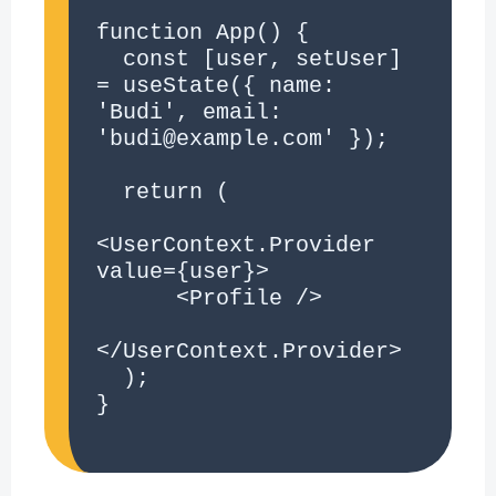
function App() {

  const [user, setUser] 
= useState({ name: 
'Budi', email: 
'budi@example.com' });

  return (

<UserContext.Provider 
value={user}>

      <Profile />

</UserContext.Provider>

  );

}
