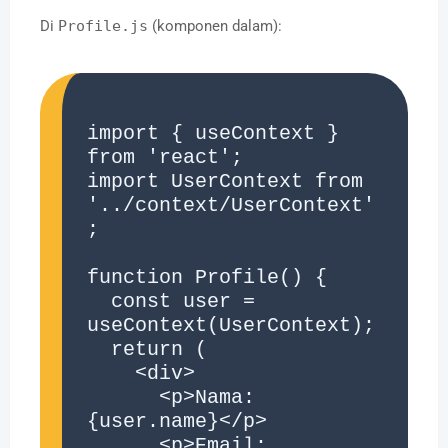
Di
Profile.js
(komponen dalam):
import { useContext } 
from 'react';

import UserContext from 
'../context/UserContext'
;

function Profile() {

  const user = 
useContext(UserContext);

  return (

    <div>

      <p>Nama: 
{user.name}</p>

      <p>Email: 