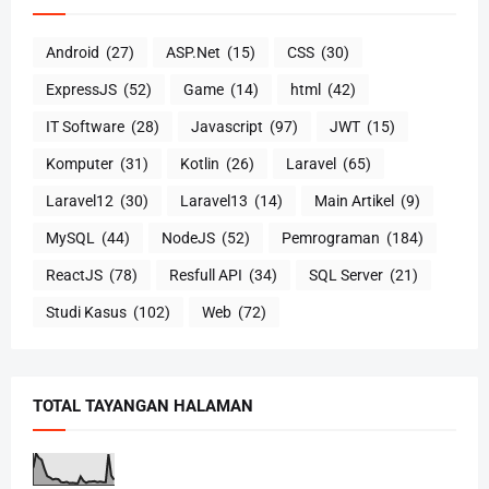
Android
(27)
ASP.Net
(15)
CSS
(30)
ExpressJS
(52)
Game
(14)
html
(42)
IT Software
(28)
Javascript
(97)
JWT
(15)
Komputer
(31)
Kotlin
(26)
Laravel
(65)
Laravel12
(30)
Laravel13
(14)
Main Artikel
(9)
MySQL
(44)
NodeJS
(52)
Pemrograman
(184)
ReactJS
(78)
Resfull API
(34)
SQL Server
(21)
Studi Kasus
(102)
Web
(72)
TOTAL TAYANGAN HALAMAN