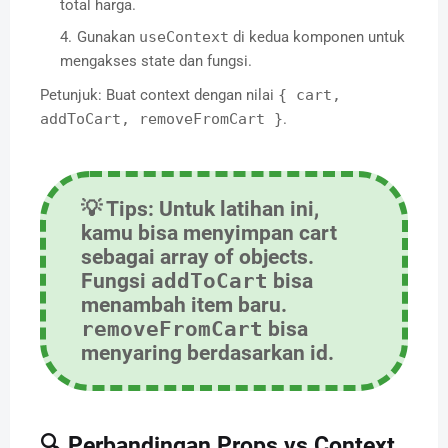
total harga.
Gunakan
useContext
di kedua komponen untuk
mengakses state dan fungsi.
Petunjuk: Buat context dengan nilai
{ cart,
addToCart, removeFromCart }
.
💡
Tips:
Untuk latihan ini,
kamu bisa menyimpan cart
sebagai array of objects.
Fungsi
addToCart
bisa
menambah item baru.
removeFromCart
bisa
menyaring berdasarkan id.
🔍 Perbandingan Props vs Context