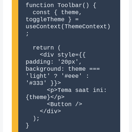
function Toolbar() {

  const { theme, 
toggleTheme } = 
useContext(ThemeContext)
;

  return (

    <div style={{ 
padding: '20px', 
background: theme === 
'light' ? '#eee' : 
'#333' }}>

      <p>Tema saat ini: 
{theme}</p>

      <Button />

    </div>

  );

}
