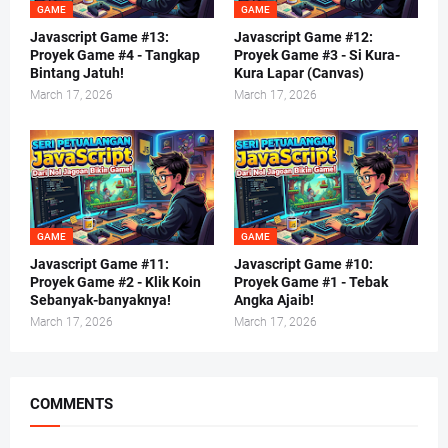
GAME
GAME
Javascript Game #13:
Javascript Game #12:
Proyek Game #4 - Tangkap
Proyek Game #3 - Si Kura-
Bintang Jatuh!
Kura Lapar (Canvas)
March 17, 2026
March 17, 2026
GAME
GAME
Javascript Game #11:
Javascript Game #10:
Proyek Game #2 - Klik Koin
Proyek Game #1 - Tebak
Sebanyak-banyaknya!
Angka Ajaib!
March 17, 2026
March 17, 2026
COMMENTS