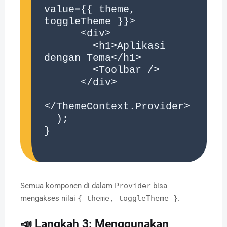
value={{ theme, 
toggleTheme }}>

      <div>

        <h1>Aplikasi 
dengan Tema</h1>

        <Toolbar />

      </div>

</ThemeContext.Provider>

  );

}

Semua komponen di dalam
Provider
bisa
mengakses nilai
{ theme, toggleTheme }
.
📣 Langkah 3: Menggunakan