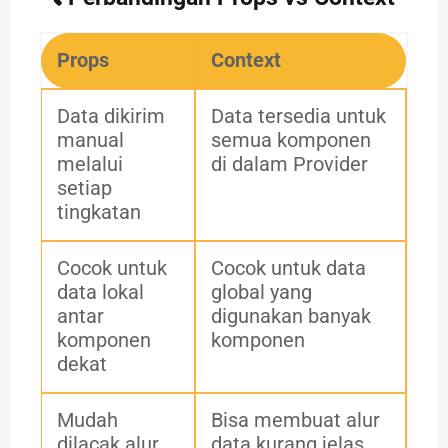
Props
Context
Data dikirim
Data tersedia untuk
manual
semua komponen
melalui
di dalam Provider
setiap
tingkatan
Cocok untuk
Cocok untuk data
data lokal
global yang
antar
digunakan banyak
komponen
komponen
dekat
Mudah
Bisa membuat alur
dilacak alur
data kurang jelas