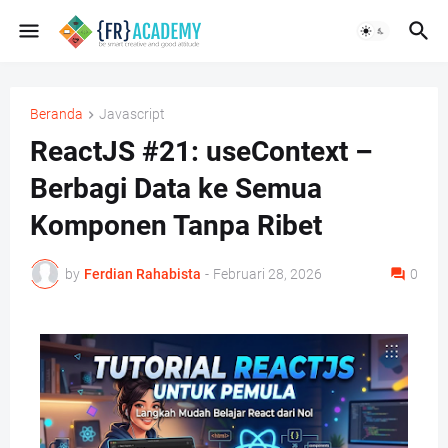
Beranda
Javascript
ReactJS #21: useContext –
Berbagi Data ke Semua
Komponen Tanpa Ribet
by
Ferdian Rahabista
-
Februari 28, 2026
0