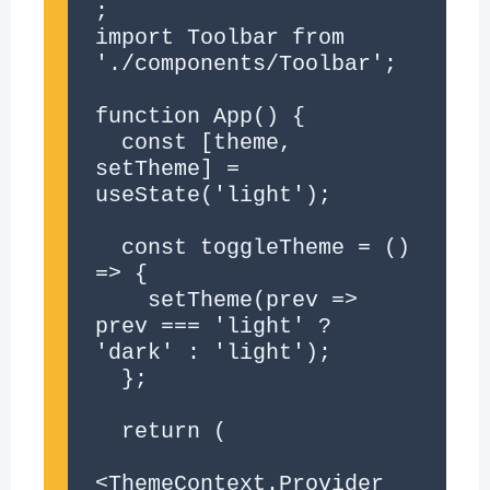
;

import Toolbar from 
'./components/Toolbar';

function App() {

  const [theme, 
setTheme] = 
useState('light');

  const toggleTheme = () 
=> {

    setTheme(prev => 
prev === 'light' ? 
'dark' : 'light');

  };

  return (

<ThemeContext.Provider 