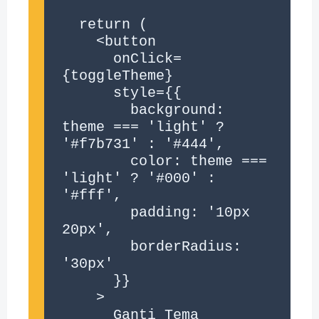
  return (

    <button

      onClick=
{toggleTheme}

      style={{

        background: 
theme === 'light' ? 
'#f7b731' : '#444',

        color: theme === 
'light' ? '#000' : 
'#fff',

        padding: '10px 
20px',

        borderRadius: 
'30px'

      }}

    >

      Ganti Tema
