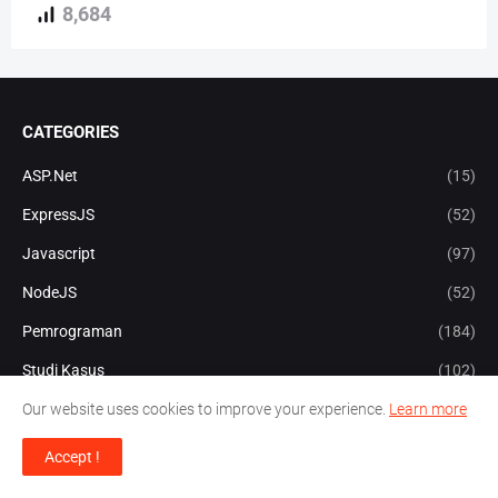
8,684
CATEGORIES
ASP.Net
(15)
ExpressJS
(52)
Javascript
(97)
NodeJS
(52)
Pemrograman
(184)
Studi Kasus
(102)
Our website uses cookies to improve your experience.
Learn more
MAIN TAGS
Accept !