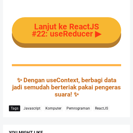
Lanjut ke ReactJS
#22: useReducer ▶
✨ Dengan useContext, berbagi data
jadi semudah berteriak pakai pengeras
suara! ✨
Tags
Javascript
Komputer
Pemrograman
ReactJS
YOU MIGHT LIKE