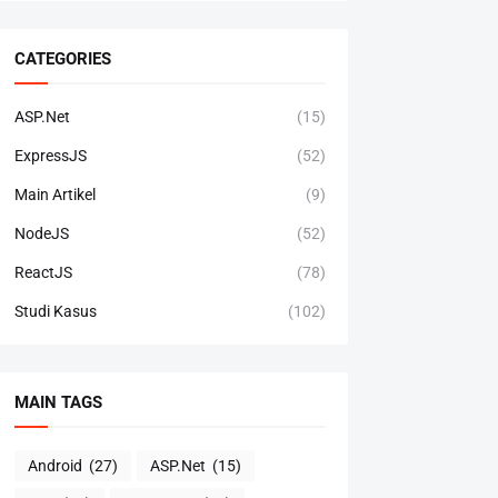
CATEGORIES
ASP.Net
(15)
ExpressJS
(52)
Main Artikel
(9)
NodeJS
(52)
ReactJS
(78)
Studi Kasus
(102)
MAIN TAGS
Android
(27)
ASP.Net
(15)