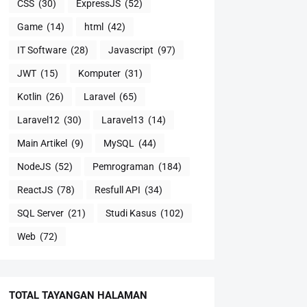
CSS
(30)
ExpressJS
(52)
Game
(14)
html
(42)
IT Software
(28)
Javascript
(97)
JWT
(15)
Komputer
(31)
Kotlin
(26)
Laravel
(65)
Laravel12
(30)
Laravel13
(14)
Main Artikel
(9)
MySQL
(44)
NodeJS
(52)
Pemrograman
(184)
ReactJS
(78)
Resfull API
(34)
SQL Server
(21)
Studi Kasus
(102)
Web
(72)
TOTAL TAYANGAN HALAMAN