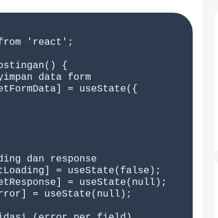
rom 'react';

stingan() {
