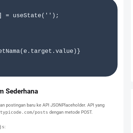
 = useState('');

m Sederhana
n postingan baru ke API JSONPlaceholder. API yang
typicode.com/posts
dengan metode POST.
js
: