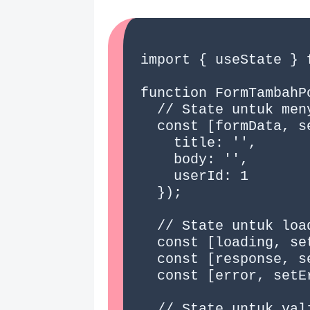
import { useState } f
function FormTambahPo
  // State untuk menyimpan data form

  const [formData, setFormData] = useState({

    title: '',

    body: '',

    userId: 1

  });

  // State untuk loading dan response

  const [loading, setLoading] = useState(false);

  const [response, setResponse] = useState(null);

  const [error, setError] = useState(null);

  // State untuk validasi (error per field)
