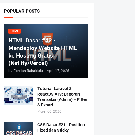
POPULAR POSTS
HTML
HTML Dasar #42 -
Mendeploy Website HTML
ke Hosting Gratis
(Netlify/Vercel)
by
Ferdian Rahabista
-
April 17, 2026
Tutorial Laravel &
ReactJS #19: Laporan
Transaksi (Admin) – Filter
& Export
Maret 06, 2026
CSS Dasar #21 - Position
Fixed dan Sticky