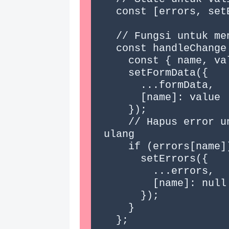
  const [errors, setErrors] = useState({});

  // Fungsi untuk menangani perubahan input

  const handleChange = (e) => {

    const { name, value } = e.target;

    setFormData({

      ...formData,

      [name]: value

    });

    // Hapus error untuk field ini saat diketik 
ulang

    if (errors[name]) {

      setErrors({

        ...errors,

        [name]: null

      });

    }

  };
