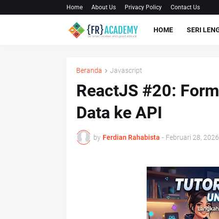
Home
About Us
Privacy Policy
Contact Us
HOME
SERI LEN
Beranda
Javascript
ReactJS #20: Form 
Data ke API
by
Ferdian Rahabista
-
Februari 28, 2026