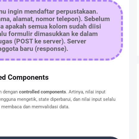
u ingin mendaftar perpustakaan.
ama, alamat, nomor telepon). Sebelum
sa apakah semua kolom sudah diisi
Lalu formulir dimasukkan ke dalam
ugas (POST ke server). Server
ggota baru (response).
led Components
ah dengan
controlled components
. Artinya, nilai input
engguna mengetik, state diperbarui, dan nilai input selalu
uk membaca dan memvalidasi data.