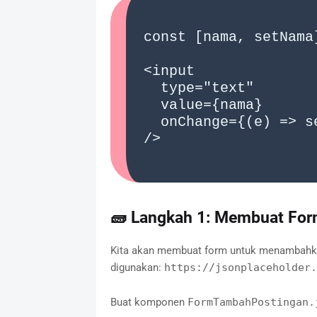
const [nama, setNama]
<input 

  type="text" 

  value={nama} 

  onChange={(e) => setNama(e.target.value)} 

/>

🧱 Langkah 1: Membuat For
Kita akan membuat form untuk menambahka
digunakan:
https://jsonplaceholder.
Buat komponen
FormTambahPostingan.