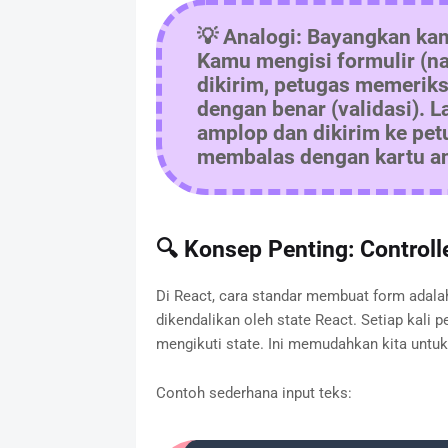
💡
Analogi:
Bayangkan kam
Kamu mengisi formulir (n
dikirim, petugas memerik
dengan benar (validasi). 
amplop dan dikirim ke pet
membalas dengan kartu an
🔍 Konsep Penting: Control
Di React, cara standar membuat form adal
dikendalikan oleh state React. Setiap kali p
mengikuti state. Ini memudahkan kita unt
Contoh sederhana input teks: