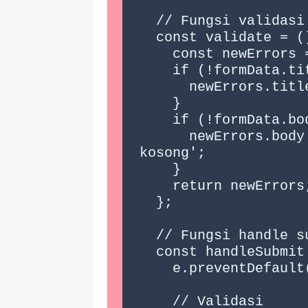
  // Fungsi validasi

  const validate = () => {

    const newErrors = {};

    if (!formData.title.trim()) {

      newErrors.title = 'Judul tidak boleh kosong';

    }

    if (!formData.body.trim()) {

      newErrors.body = 'Isi postingan tidak boleh 
kosong';

    }

    return newErrors;

  };

  // Fungsi handle submit

  const handleSubmit = async (e) => {

    e.preventDefault(); // mencegah reload halaman

    // Validasi
