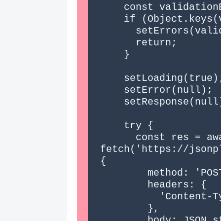
    const validationErrors = validate();

    if (Object.keys(validationErrors).length > 0) {

      setErrors(validationErrors);

      return;

    }

    setLoading(true);

    setError(null);

    setResponse(null);

    try {

      const res = await 
fetch('https://jsonp
{

        method: 'POST',

        headers: {

          'Content-Type': 'application/json'

        },

        body: JSON.stringify(formData)
