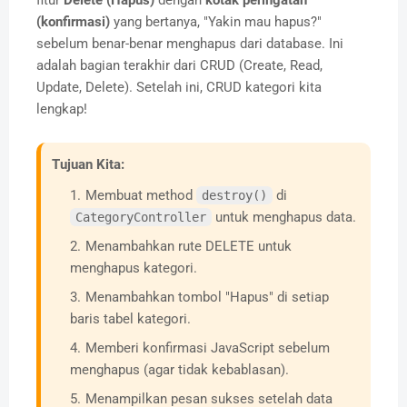
fitur
Delete (Hapus)
dengan
kotak peringatan
(konfirmasi)
yang bertanya, "Yakin mau hapus?"
sebelum benar-benar menghapus dari database. Ini
adalah bagian terakhir dari CRUD (Create, Read,
Update, Delete). Setelah ini, CRUD kategori kita
lengkap!
Tujuan Kita:
Membuat method
di
destroy()
untuk menghapus data.
CategoryController
Menambahkan rute DELETE untuk
menghapus kategori.
Menambahkan tombol "Hapus" di setiap
baris tabel kategori.
Memberi konfirmasi JavaScript sebelum
menghapus (agar tidak kebablasan).
Menampilkan pesan sukses setelah data