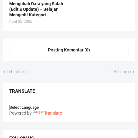
Mengubah Data yang Salah
(Edit & Update) – Belajar
Mengedit Kategori
April 05, 2026
Posting Komentar (0)
Lebih baru
Lebih lama
TRANSLATE
Powered by
Translate