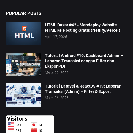
POPULAR POSTS
HTML Dasar #42 - Mendeploy Website
HTML ke Hosting Gratis (Netlify/Vercel)
April 17, 2026
Tutorial Android #10: Dashboard Admin –
Laporan Transaksi dengan Filter dan
Ekspor PDF
Maret 20, 2026
Tutorial Laravel & ReactJS #19: Laporan
Transaksi (Admin) – Filter & Export
Maret 06, 2026