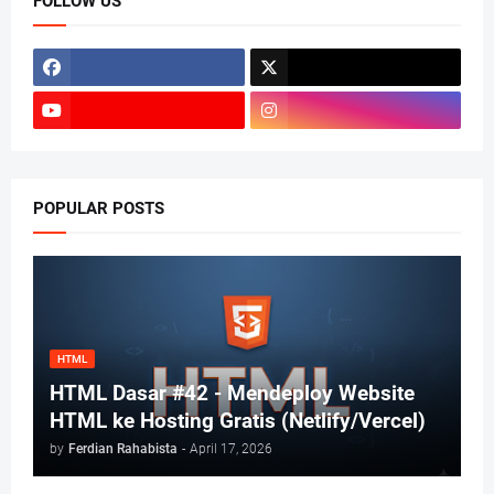
FOLLOW US
POPULAR POSTS
HTML
HTML Dasar #42 - Mendeploy Website
HTML ke Hosting Gratis (Netlify/Vercel)
by
Ferdian Rahabista
-
April 17, 2026