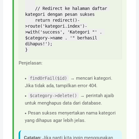
    // Redirect ke halaman daftar 
kategori dengan pesan sukses

    return redirect()-
>route('kategori.index')-
>with('success', 'Kategori "' . 
$category->name . '" berhasil 
dihapus!');

}
Penjelasan:
→ mencari kategori.
findOrFail($id)
Jika tidak ada, tampilkan error 404.
→ perintah ajaib
$category->delete()
untuk menghapus data dari database.
Pesan sukses menyertakan nama kategori
yang dihapus agar lebih jelas.
Catatan:
Jika nanti kita ingin menggunakan