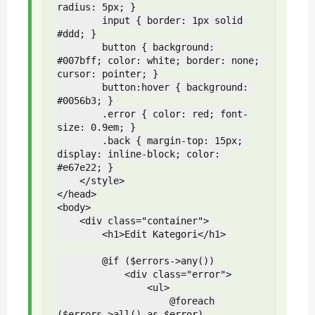
radius: 5px; }

        input { border: 1px solid 
#ddd; }

        button { background: 
#007bff; color: white; border: none; 
cursor: pointer; }

        button:hover { background: 
#0056b3; }

        .error { color: red; font-
size: 0.9em; }

        .back { margin-top: 15px; 
display: inline-block; color: 
#e67e22; }

    </style>

</head>

<body>

    <div class="container">

        <h1>Edit Kategori</h1>

        @if ($errors->any())

            <div class="error">

                <ul>

                    @foreach 
($errors->all() as $error)
