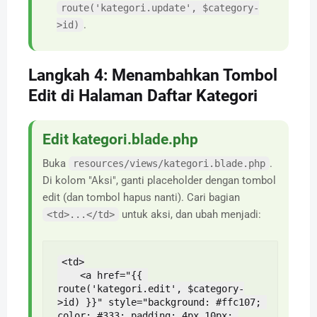
route('kategori.update', $category-
.
>id)
Langkah 4: Menambahkan Tombol
Edit di Halaman Daftar Kategori
Edit kategori.blade.php
Buka
.
resources/views/kategori.blade.php
Di kolom "Aksi", ganti placeholder dengan tombol
edit (dan tombol hapus nanti). Cari bagian
untuk aksi, dan ubah menjadi:
<td>...</td>
<td>

    <a href="{{ 
route('kategori.edit', $category-
>id) }}" style="background: #ffc107; 
color: #333; padding: 4px 10px; 