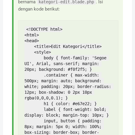
bernama
. Isi
kategori-edit.blade.php
dengan kode berikut:
<!DOCTYPE html>

<html>

<head>

    <title>Edit Kategori</title>

    <style>

        body { font-family: 'Segoe 
UI', Arial, sans-serif; margin: 
20px; background: #f0f2f5; }

        .container { max-width: 
500px; margin: auto; background: 
white; padding: 20px; border-radius: 
12px; box-shadow: 0 2px 10px 
rgba(0,0,0,0.1); }

        h1 { color: #e67e22; }

        label { font-weight: bold; 
display: block; margin-top: 10px; }

        input, button { padding: 
8px; margin: 5px 0; width: 100%; 
box-sizing: border-box; border-