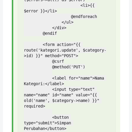
                        <li>{{ 
$error }}</li>

                    @endforeach

                </ul>

            </div>

        @endif

        <form action="{{ 
route('kategori.update', $category-
>id) }}" method="POST">

            @csrf

            @method('PUT')

            <label for="name">Nama 
Kategori:</label>

            <input type="text" 
name="name" id="name" value="{{ 
old('name', $category->name) }}" 
required>

            <button 
type="submit">Simpan 
Perubahan</button>
