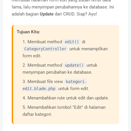
membuat halaman form edit yang sudah terisi data
lama, lalu menyimpan perubahannya ke database. Ini
adalah bagian
Update
dari CRUD. Siap? Ayo!
Tujuan Kita:
Membuat method
di
edit()
untuk menampilkan
CategoryController
form edit.
Membuat method
untuk
update()
menyimpan perubahan ke database.
Membuat file view
kategori-
untuk form edit.
edit.blade.php
Menambahkan rute untuk edit dan update.
Menambahkan tombol "Edit" di halaman
daftar kategori.