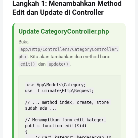
Langkah 1: Menambahkan Method
Edit dan Update di Controller
Update CategoryController.php
Buka
app/Http/Controllers/CategoryController.
. Kita akan tambahkan dua method baru:
php
dan
.
edit()
update()
use App\Models\Category;

use Illuminate\Http\Request;

// ... method index, create, store 
sudah ada ...

// Menampilkan form edit kategori

public function edit($id)

{

    // Cari kategori berdasarkan ID
