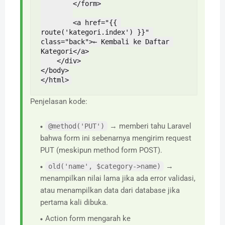
        </form>

        <a href="{{ 
route('kategori.index') }}" 
class="back">← Kembali ke Daftar 
Kategori</a>

    </div>

</body>

</html>
Penjelasan kode:
→ memberi tahu Laravel
@method('PUT')
bahwa form ini sebenarnya mengirim request
PUT (meskipun method form POST).
→
old('name', $category->name)
menampilkan nilai lama jika ada error validasi,
atau menampilkan data dari database jika
pertama kali dibuka.
Action form mengarah ke