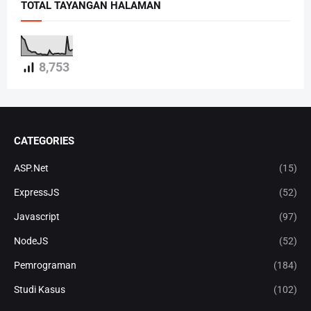
TOTAL TAYANGAN HALAMAN
8,753
CATEGORIES
ASP.Net
(15)
ExpressJS
(52)
Javascript
(97)
NodeJS
(52)
Pemrograman
(184)
Studi Kasus
(102)