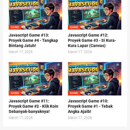
GAME
GAME
Javascript Game #13:
Javascript Game #12:
Proyek Game #4 - Tangkap
Proyek Game #3 - Si Kura-
Bintang Jatuh!
Kura Lapar (Canvas)
March 17, 2026
March 17, 2026
GAME
GAME
Javascript Game #11:
Javascript Game #10:
Proyek Game #2 - Klik Koin
Proyek Game #1 - Tebak
Sebanyak-banyaknya!
Angka Ajaib!
March 17, 2026
March 17, 2026