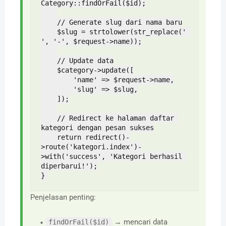
Category::findOrFail($id);

    // Generate slug dari nama baru

    $slug = strtolower(str_replace(' 
', '-', $request->name));

    // Update data

    $category->update([

        'name' => $request->name,

        'slug' => $slug,

    ]);

    // Redirect ke halaman daftar 
kategori dengan pesan sukses

    return redirect()-
>route('kategori.index')-
>with('success', 'Kategori berhasil 
diperbarui!');

}
Penjelasan penting:
→ mencari data
findOrFail($id)