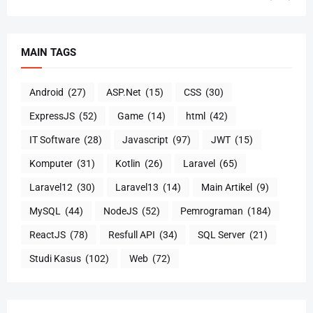
MAIN TAGS
Android
(27)
ASP.Net
(15)
CSS
(30)
ExpressJS
(52)
Game
(14)
html
(42)
IT Software
(28)
Javascript
(97)
JWT
(15)
Komputer
(31)
Kotlin
(26)
Laravel
(65)
Laravel12
(30)
Laravel13
(14)
Main Artikel
(9)
MySQL
(44)
NodeJS
(52)
Pemrograman
(184)
ReactJS
(78)
Resfull API
(34)
SQL Server
(21)
Studi Kasus
(102)
Web
(72)