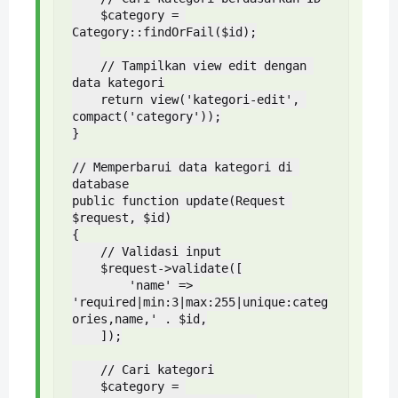
    $category = 
Category::findOrFail($id);

    // Tampilkan view edit dengan 
data kategori

    return view('kategori-edit', 
compact('category'));

}

// Memperbarui data kategori di 
database

public function update(Request 
$request, $id)

{

    // Validasi input

    $request->validate([

        'name' => 
'required|min:3|max:255|unique:categ
ories,name,' . $id,

    ]);

    // Cari kategori

    $category = 