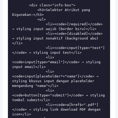
        <div class="info-box">

            <h3>Selektor Atribut yang 
Digunakan:</h3>

            <ul>

                <li><code>[required]</code> 
→ styling input wajib (border biru)</li>

                <li><code>[disabled]</code> 
→ styling input nonaktif (background abu)
</li>

                <li><code>input[type="text"]
</code> → styling input text</li>

                <li>
<code>input[type="email"]</code> → styling 
input email</li>

                <li>
<code>input[placeholder*="nama"]</code> → 
styling khusus input dengan placeholder 
mengandung "nama"</li>

                <li>
<code>button[type="submit"]</code> → styling 
tombol submit</li>

                <li><code>a[href$=".pdf"]
</code> → styling link download PDF dengan 
icon</li>
