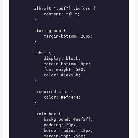
        a[href$=".pdf"]::before {

            content: "📄 ";

        }

        .form-group {

            margin-bottom: 20px;

        }

        label {

            display: block;

            margin-bottom: 8px;

            font-weight: 500;

            color: #1e293b;

        }

        .required-star {

            color: #ef4444;

        }

        .info-box {

            background: #eef2ff;

            padding: 20px;

            border-radius: 12px;

            margin-top: 25px;
