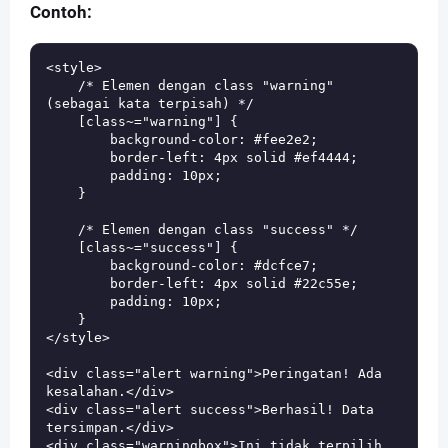
Contoh:
<style>

    /* Elemen dengan class "warning" 
(sebagai kata terpisah) */

    [class~="warning"] {

        background-color: #fee2e2;

        border-left: 4px solid #ef4444;

        padding: 10px;

    }

    /* Elemen dengan class "success" */

    [class~="success"] {

        background-color: #dcfce7;

        border-left: 4px solid #22c55e;

        padding: 10px;

    }

</style>

<div class="alert warning">Peringatan! Ada 
kesalahan.</div>

<div class="alert success">Berhasil! Data 
tersimpan.</div>

<div class="warningbox">Ini tidak terpilih 