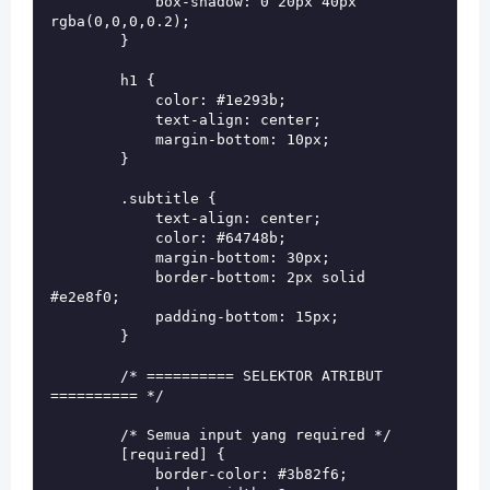
            box-shadow: 0 20px 40px 
rgba(0,0,0,0.2);

        }

        h1 {

            color: #1e293b;

            text-align: center;

            margin-bottom: 10px;

        }

        .subtitle {

            text-align: center;

            color: #64748b;

            margin-bottom: 30px;

            border-bottom: 2px solid 
#e2e8f0;

            padding-bottom: 15px;

        }

        /* ========== SELEKTOR ATRIBUT 
========== */

        /* Semua input yang required */

        [required] {

            border-color: #3b82f6;
