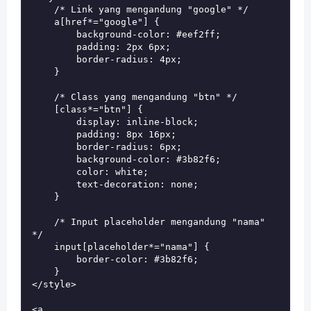
    /* Link yang mengandung "google" */

    a[href*="google"] {

        background-color: #eef2ff;

        padding: 2px 6px;

        border-radius: 4px;

    }

    /* Class yang mengandung "btn" */

    [class*="btn"] {

        display: inline-block;

        padding: 8px 16px;

        border-radius: 6px;

        background-color: #3b82f6;

        color: white;

        text-decoration: none;

    }

    /* Input placeholder mengandung "nama" 
*/

    input[placeholder*="nama"] {

        border-color: #3b82f6;

    }

</style>

<a 