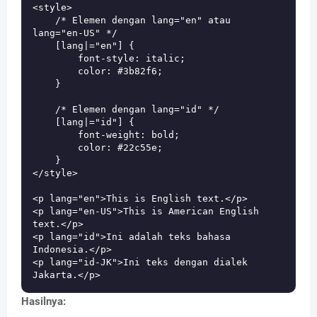
<style>

    /* Elemen dengan lang="en" atau 
lang="en-US" */

    [lang|="en"] {

        font-style: italic;

        color: #3b82f6;

    }

    /* Elemen dengan lang="id" */

    [lang|="id"] {

        font-weight: bold;

        color: #22c55e;

    }

</style>

<p lang="en">This is English text.</p>

<p lang="en-US">This is American English 
text.</p>

<p lang="id">Ini adalah teks bahasa 
Indonesia.</p>

<p lang="id-JK">Ini teks dengan dialek 
Hasilnya: