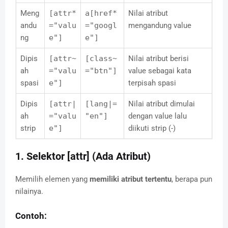
Meng
[attr*
a[href*
Nilai atribut
andu
="valu
="googl
mengandung value
ng
e"]
e"]
Dipis
[attr~
[class~
Nilai atribut berisi
ah
="valu
="btn"]
value sebagai kata
spasi
e"]
terpisah spasi
Dipis
[attr|
[lang|=
Nilai atribut dimulai
ah
="valu
"en"]
dengan value lalu
strip
e"]
diikuti strip (-)
1. Selektor [attr] (Ada Atribut)
Memilih elemen yang
memiliki atribut tertentu
, berapa pun
nilainya.
Contoh: