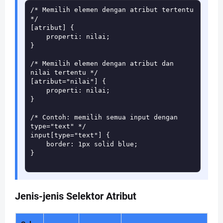
/* Memilih elemen dengan atribut tertentu 
*/

[atribut] {

    properti: nilai;

}

/* Memilih elemen dengan atribut dan 
nilai tertentu */

[atribut="nilai"] {

    properti: nilai;

}

/* Contoh: memilih semua input dengan 
type="text" */

input[type="text"] {

    border: 1px solid blue;

}

Jenis-jenis Selektor Atribut