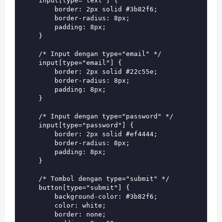
    input[type="text"] {

        border: 2px solid #3b82f6;

        border-radius: 8px;

        padding: 8px;

    }

    /* Input dengan type="email" */

    input[type="email"] {

        border: 2px solid #22c55e;

        border-radius: 8px;

        padding: 8px;

    }

    /* Input dengan type="password" */

    input[type="password"] {

        border: 2px solid #ef4444;

        border-radius: 8px;

        padding: 8px;

    }

    /* Tombol dengan type="submit" */

    button[type="submit"] {

        background-color: #3b82f6;

        color: white;

        border: none;
