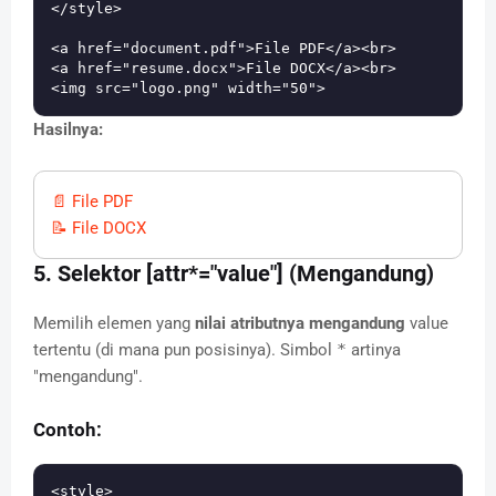
</style>

<a href="document.pdf">File PDF</a><br>

<a href="resume.docx">File DOCX</a><br>

Hasilnya:
File PDF
File DOCX
5. Selektor [attr*="value"] (Mengandung)
Memilih elemen yang
nilai atributnya mengandung
value
tertentu (di mana pun posisinya). Simbol
*
artinya
"mengandung".
Contoh:
<style>
