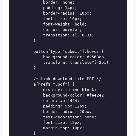
            border: none;

            padding: 14px;

            border-radius: 10px;

            font-size: 16px;

            font-weight: bold;

            cursor: pointer;

            transition: all 0.3s;

        }

        button[type="submit"]:hover {

            background-color: #2563eb;

            transform: translateY(-2px);

        }

        /* Link download file PDF */

        a[href$=".pdf"] {

            display: inline-block;

            background-color: #fee2e2;

            color: #ef4444;

            padding: 5px 12px;

            border-radius: 20px;

            text-decoration: none;

            font-size: 12px;

            margin-top: 10px;

        }
