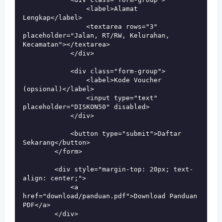
                <label>Alamat 
Lengkap</label>

                <textarea rows="3" 
placeholder="Jalan, RT/RW, Kelurahan, 
Kecamatan"></textarea>

            </div>

            <div class="form-group">

                <label>Kode Voucher 
(opsional)</label>

                <input type="text" 
placeholder="DISKON50" disabled>

            </div>

            <button type="submit">Daftar 
Sekarang</button>

        </form>

        <div style="margin-top: 20px; text-
align: center;">

            <a 
href="download/panduan.pdf">Download Panduan 
PDF</a>

        </div>
