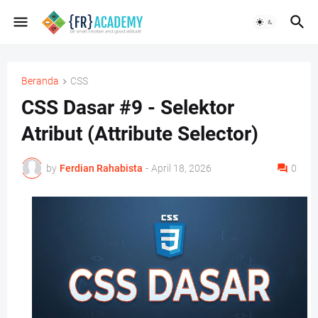
Beranda
CSS
CSS Dasar #9 - Selektor
Atribut (Attribute Selector)
by
Ferdian Rahabista
-
April 18, 2026
0