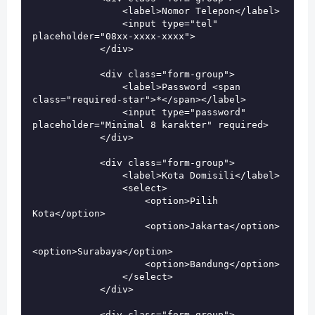
                <label>Nomor Telepon</label>

                <input type="tel" 
placeholder="08xx-xxxx-xxxx">

            </div>

            <div class="form-group">

                <label>Password <span 
class="required-star">*</span></label>

                <input type="password" 
placeholder="Minimal 8 karakter" required>

            </div>

            <div class="form-group">

                <label>Kota Domisili</label>

                <select>

                    <option>Pilih 
Kota</option>

                    <option>Jakarta</option>

<option>Surabaya</option>

                    <option>Bandung</option>

                </select>

            </div>

            <div class="form-group">
