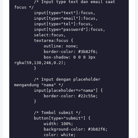
        /* Input type text dan email saat 
focus */

        input[type="text"]:focus,

        input[type="email"]:focus,

        input[type="tel"]:focus,

        input[type="password"]:focus,

        select:focus,

        textarea:focus {

            outline: none;

            border-color: #3b82f6;

            box-shadow: 0 0 0 3px 
rgba(59,130,246,0.2);

        }

        /* Input dengan placeholder 
mengandung "nama" */

        input[placeholder*="nama"] {

            border-color: #22c55e;

        }

        /* Tombol submit */

        button[type="submit"] {

            width: 100%;

            background-color: #3b82f6;

            color: white;
