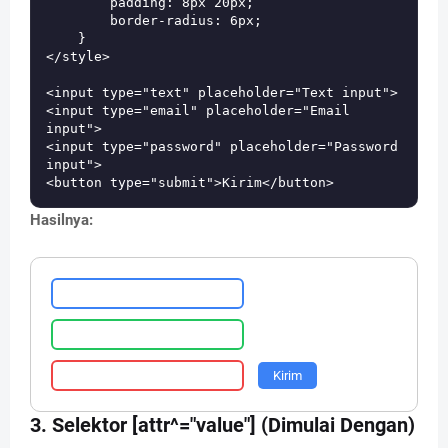
        padding: 8px 20px;

        border-radius: 6px;

    }

</style>

<input type="text" placeholder="Text input">

<input type="email" placeholder="Email 
input">

<input type="password" placeholder="Password 
input">

Hasilnya:
Kirim
3. Selektor [attr^="value"] (Dimulai Dengan)