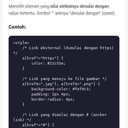
Memilih elemen yang
nilai atributnya dimulai dengan
value tertentu. Simbol
^
artinya "dimulai dengan" (caret).
Contoh:
<style>

    /* Link eksternal (dimulai dengan https) 
*/

    a[href^="https"] {

        color: #22c55e;

    }

    /* Link yang menuju ke file gambar */

    a[href$=".jpg"], a[href$=".png"] {

        background-color: #fef9c3;

        padding: 2px 4px;

        border-radius: 4px;

    }

    /* Link yang dimulai dengan # (anchor 
link) */

    a[href^="#"] {
