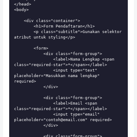
</head>

<body>

    <div class="container">

        <h1>Form Pendaftaran</h1>

        <p class="subtitle">Gunakan selektor 
atribut untuk styling</p>

        <form>

            <div class="form-group">

                <label>Nama Lengkap <span 
class="required-star">*</span></label>

                <input type="text" 
placeholder="Masukkan nama lengkap" 
required>

            </div>

            <div class="form-group">

                <label>Email <span 
class="required-star">*</span></label>

                <input type="email" 
placeholder="contoh@email.com" required>

            </div>

            <div class="form-group">
