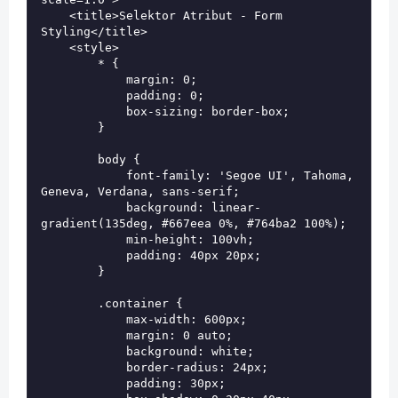
    <title>Selektor Atribut - Form 
Styling</title>

    <style>

        * {

            margin: 0;

            padding: 0;

            box-sizing: border-box;

        }

        body {

            font-family: 'Segoe UI', Tahoma, 
Geneva, Verdana, sans-serif;

            background: linear-
gradient(135deg, #667eea 0%, #764ba2 100%);

            min-height: 100vh;

            padding: 40px 20px;

        }

        .container {

            max-width: 600px;

            margin: 0 auto;

            background: white;

            border-radius: 24px;

            padding: 30px;
