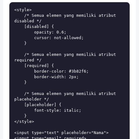
<style>

    /* Semua elemen yang memiliki atribut 
disabled */

    [disabled] {

        opacity: 0.6;

        cursor: not-allowed;

    }

    /* Semua elemen yang memiliki atribut 
required */

    [required] {

        border-color: #3b82f6;

        border-width: 2px;

    }

    /* Semua elemen yang memiliki atribut 
placeholder */

    [placeholder] {

        font-style: italic;

    }

</style>

<input type="text" placeholder="Nama">

<input type="email" required>
