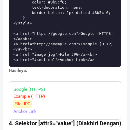
        color: #8b5cf6;

        text-decoration: none;

        border-bottom: 1px dotted #8b5cf6;

    }

</style>

<a href="https://google.com">Google (HTTPS)
</a><br>

<a href="http://example.com">Example (HTTP)
</a><br>

<a href="image.jpg">File JPG</a><br>

Hasilnya:
Google (HTTPS)
Example (HTTP)
File JPG
Anchor Link
4. Selektor [attr$="value"] (Diakhiri Dengan)