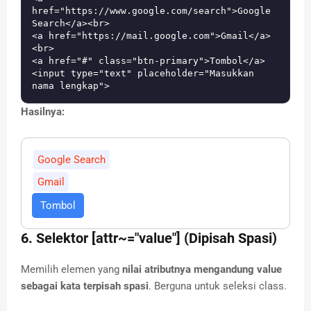
href="https://www.google.com/search">Google 
Search</a><br>

<a href="https://mail.google.com">Gmail</a>
<br>

<a href="#" class="btn-primary">Tombol</a>

<input type="text" placeholder="Masukkan 
Hasilnya:
Google Search
Gmail
Tombol
6. Selektor [attr~="value"] (Dipisah Spasi)
Memilih elemen yang
nilai atributnya mengandung value
sebagai kata terpisah spasi
. Berguna untuk seleksi class.