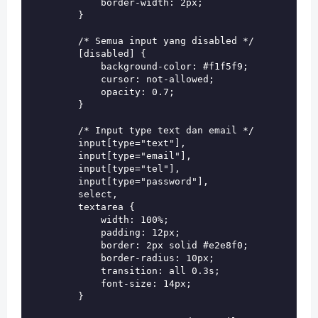
            border-width: 2px;

        }

        /* Semua input yang disabled */

        [disabled] {

            background-color: #f1f5f9;

            cursor: not-allowed;

            opacity: 0.7;

        }

        /* Input type text dan email */

        input[type="text"],

        input[type="email"],

        input[type="tel"],

        input[type="password"],

        select,

        textarea {

            width: 100%;

            padding: 12px;

            border: 2px solid #e2e8f0;

            border-radius: 10px;

            transition: all 0.3s;

            font-size: 14px;

        }
