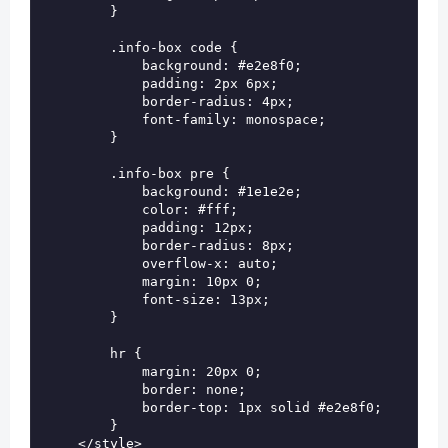
        }

        .info-box code {

            background: #e2e8f0;

            padding: 2px 6px;

            border-radius: 4px;

            font-family: monospace;

        }

        .info-box pre {

            background: #1e1e2e;

            color: #fff;

            padding: 12px;

            border-radius: 8px;

            overflow-x: auto;

            margin: 10px 0;

            font-size: 13px;

        }

        hr {

            margin: 20px 0;

            border: none;

            border-top: 1px solid #e2e8f0;

        }

    </style>
