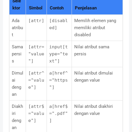
Sele
ktor
Simbol
Contoh
Penjelasan
Ada
[attr]
[disabl
Memilih elemen yang
atribu
ed]
memiliki atribut
t
disabled
Sama
[attr=
input[t
Nilai atribut sama
persi
"value
ype="te
persis
s
"]
xt"]
Dimul
[attr^
a[href^
Nilai atribut dimulai
ai
="valu
="https
dengan value
deng
e"]
"]
an
Diakh
[attr$
a[href$
Nilai atribut diakhiri
iri
="valu
=".pdf"
dengan value
deng
e"]
]
an