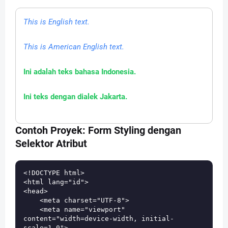
This is English text.
This is American English text.
Ini adalah teks bahasa Indonesia.
Ini teks dengan dialek Jakarta.
Contoh Proyek: Form Styling dengan
Selektor Atribut
<!DOCTYPE html>

<html lang="id">

<head>

    <meta charset="UTF-8">

    <meta name="viewport" 
content="width=device-width, initial-
scale=1.0">
