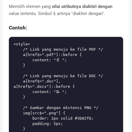
Memilih elemen yang
nilai atributnya diakhiri dengan
value tertentu. Simbol
$
artinya "diakhiri dengan".
Contoh:
<style>

    /* Link yang menuju ke file PDF */

    a[href$=".pdf"]::before {

        content: "📄 ";

    }

    /* Link yang menuju ke file DOC */

    a[href$=".doc"], 
a[href$=".docx"]::before {

        content: "📝 ";

    }

    /* Gambar dengan ekstensi PNG */

    img[src$=".png"] {

        border: 2px solid #3b82f6;

        padding: 5px;

    }
