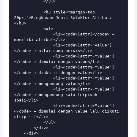
            </ul>

            <h3 style="margin-top: 
20px;">Ringkasan Jenis Selektor Atribut:
</h3>

            <ul>

                <li><code>[attr]</code> → 
memiliki atribut</li>

                <li><code>[attr="value"]
</code> → nilai sama persis</li>

                <li><code>[attr^="value"]
</code> → dimulai dengan value</li>

                <li><code>[attr$="value"]
</code> → diakhiri dengan value</li>

                <li><code>[attr*="value"]
</code> → mengandung value</li>

                <li><code>[attr~="value"]
</code> → mengandung kata terpisah 
spasi</li>

                <li><code>[attr|="value"]
</code> → dimulai dengan value lalu diikuti 
strip (-)</li>

            </ul>

        </div>

    </div>
