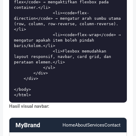
flex</code> → mengaktifkan flexbox pada 
container.</li>

                <li><code>flex-
direction</code> → mengatur arah sumbu utama 
(row, column, row-reverse, column-reverse).
</li>

                <li><code>flex-wrap</code> → 
mengatur apakah item boleh pindah 
baris/kolom.</li>

                <li>Flexbox memudahkan 
layout responsif, navbar, card grid, dan 
perataan elemen.</li>

            </ul>

        </div>

    </div>

</body>

Hasil visual navbar:
MyBrand
Home
About
Services
Contact