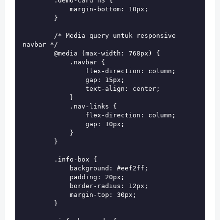
        .demo-card h3 {

            margin-bottom: 10px;

        }

        /* Media query untuk responsive 
navbar */

        @media (max-width: 768px) {

            .navbar {

                flex-direction: column;

                gap: 15px;

                text-align: center;

            }

            .nav-links {

                flex-direction: column;

                gap: 10px;

            }

        }

        .info-box {

            background: #eef2ff;

            padding: 20px;

            border-radius: 12px;

            margin-top: 30px;

        }
