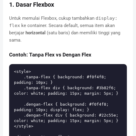
1. Dasar Flexbox
Untuk memulai Flexbox, cukup tambahkan
display:
flex
ke container. Secara default, semua item akan
berjajar
horizontal
(satu baris) dan memiliki tinggi yang
sama.
Contoh: Tanpa Flex vs Dengan Flex
<style>

    .tanpa-flex { background: #f0f4f8; 
padding: 10px; }

    .tanpa-flex div { background: #3b82f6; 
color: white; padding: 15px; margin: 5px; }

    .dengan-flex { background: #f0f4f8; 
padding: 10px; display: flex; }

    .dengan-flex div { background: #22c55e; 
color: white; padding: 15px; margin: 5px; }

</style>
