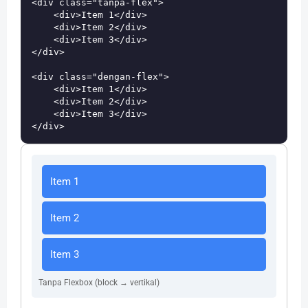
<div class="tanpa-flex">

    <div>Item 1</div>

    <div>Item 2</div>

    <div>Item 3</div>

</div>

<div class="dengan-flex">

    <div>Item 1</div>

    <div>Item 2</div>

    <div>Item 3</div>

Item 1
Item 2
Item 3
Tanpa Flexbox (block → vertikal)