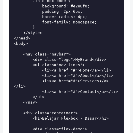
        .info-box code {

            background: #e2e8f0;

            padding: 2px 6px;

            border-radius: 4px;

            font-family: monospace;

        }

    </style>

</head>

<body>

    <nav class="navbar">

        <div class="logo">MyBrand</div>

        <ul class="nav-links">

            <li><a href="#">Home</a></li>

            <li><a href="#">About</a></li>

            <li><a href="#">Services</a>
</li>

            <li><a href="#">Contact</a></li>

        </ul>

    </nav>

    <div class="container">

        <h1>Belajar Flexbox - Dasar</h1>

        <div class="flex-demo">
