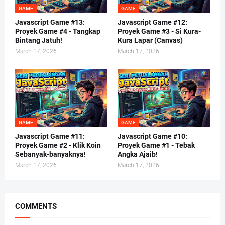
GAME
GAME
Javascript Game #13:
Javascript Game #12:
Proyek Game #4 - Tangkap
Proyek Game #3 - Si Kura-
Bintang Jatuh!
Kura Lapar (Canvas)
March 17, 2026
March 17, 2026
GAME
GAME
Javascript Game #11:
Javascript Game #10:
Proyek Game #2 - Klik Koin
Proyek Game #1 - Tebak
Sebanyak-banyaknya!
Angka Ajaib!
March 17, 2026
March 17, 2026
COMMENTS