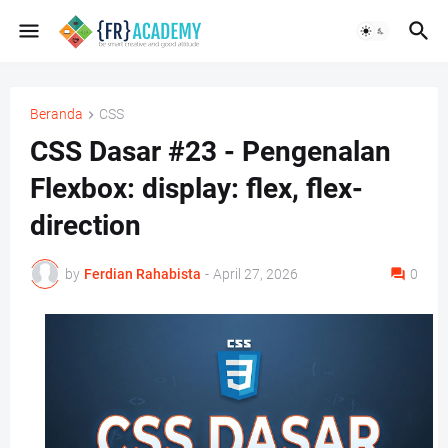
Beranda
CSS
CSS Dasar #23 - Pengenalan
Flexbox: display: flex, flex-
direction
by
Ferdian Rahabista
-
April 27, 2026
0