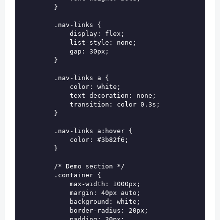
        }

        .nav-links {

            display: flex;

            list-style: none;

            gap: 30px;

        }

        .nav-links a {

            color: white;

            text-decoration: none;

            transition: color 0.3s;

        }

        .nav-links a:hover {

            color: #3b82f6;

        }

        /* Demo section */

        .container {

            max-width: 1000px;

            margin: 40px auto;

            background: white;

            border-radius: 20px;

            padding: 30px;
