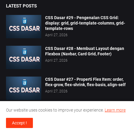
LATEST POSTS
CSS Dasar #29 - Pengenalan CSS Grid:
display: grid, grid-template-columns, grid-
template-rows
April 27, 2026
CSS Dasar #28 - Membuat Layout dengan
Flexbox (Navbar, Card Grid, Footer)
April 27, 2026
CSS Dasar #27 - Properti Flex Item: order,
flex-grow, flex-shrink, flex-basis, align-self
April 27, 2026
Our website uses cookies to improve your experience.
Learn more
Accept !
POPULAR POSTS