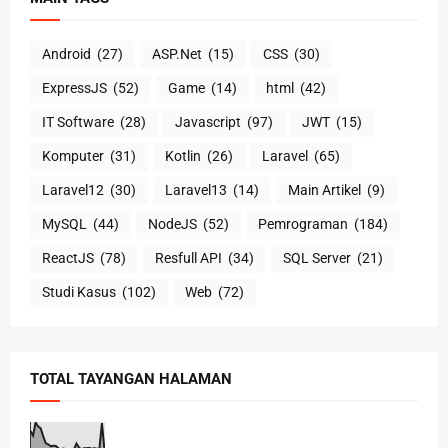
Android
(27)
ASP.Net
(15)
CSS
(30)
ExpressJS
(52)
Game
(14)
html
(42)
IT Software
(28)
Javascript
(97)
JWT
(15)
Komputer
(31)
Kotlin
(26)
Laravel
(65)
Laravel12
(30)
Laravel13
(14)
Main Artikel
(9)
MySQL
(44)
NodeJS
(52)
Pemrograman
(184)
ReactJS
(78)
Resfull API
(34)
SQL Server
(21)
Studi Kasus
(102)
Web
(72)
TOTAL TAYANGAN HALAMAN