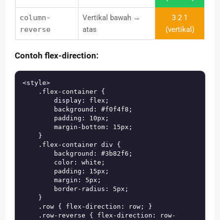
column-
Vertikal bawah →
3 2 1
reverse
atas
(vertikal)
Contoh flex-direction:
<style>

    .flex-container {

        display: flex;

        background: #f0f4f8;

        padding: 10px;

        margin-bottom: 15px;

    }

    .flex-container div {

        background: #3b82f6;

        color: white;

        padding: 15px;

        margin: 5px;

        border-radius: 5px;

    }

    .row { flex-direction: row; }

    .row-reverse { flex-direction: row-