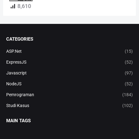
8,610
CATEGORIES
ASP.Net
(15)
ExpressJS
(52)
Javascript
(97)
NodeJS
(52)
Pemrograman
(184)
Studi Kasus
(102)
MAIN TAGS