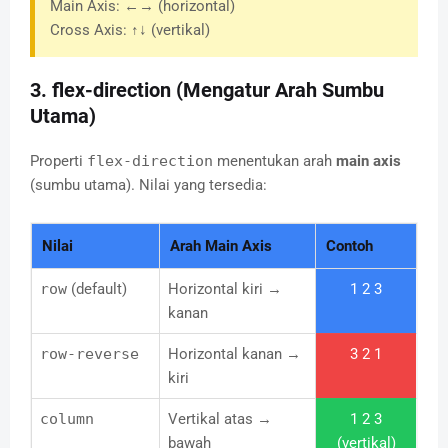
Main Axis: ←→ (horizontal)
Cross Axis: ↑↓ (vertikal)
3. flex-direction (Mengatur Arah Sumbu
Utama)
Properti
flex-direction
menentukan arah
main axis
(sumbu utama). Nilai yang tersedia:
Nilai
Arah Main Axis
Contoh
row
(default)
Horizontal kiri →
1 2 3
kanan
row-reverse
Horizontal kanan →
3 2 1
kiri
column
Vertikal atas →
1 2 3
bawah
(vertikal)