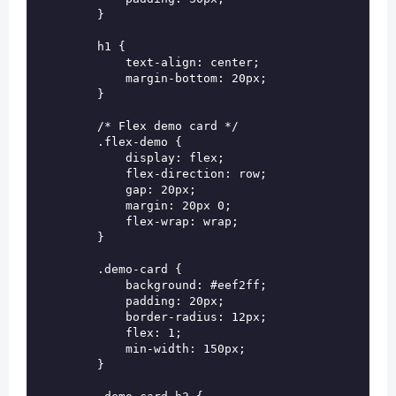
        }

        h1 {

            text-align: center;

            margin-bottom: 20px;

        }

        /* Flex demo card */

        .flex-demo {

            display: flex;

            flex-direction: row;

            gap: 20px;

            margin: 20px 0;

            flex-wrap: wrap;

        }

        .demo-card {

            background: #eef2ff;

            padding: 20px;

            border-radius: 12px;

            flex: 1;

            min-width: 150px;

        }
