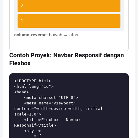
2
1
column-reverse
: bawah → atas
Contoh Proyek: Navbar Responsif dengan
Flexbox
<!DOCTYPE html>

<html lang="id">

<head>

    <meta charset="UTF-8">

    <meta name="viewport" 
content="width=device-width, initial-
scale=1.0">

    <title>Flexbox - Navbar 
Responsif</title>

    <style>

        * {
