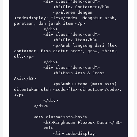
            <div class="demo-card">

                <h3>Flex Container</h3>

                <p>Elemen dengan 
<code>display: flex</code>. Mengatur arah, 
perataan, dan jarak item.</p>

            </div>

            <div class="demo-card">

                <h3>Flex Item</h3>

                <p>Anak langsung dari flex 
container. Bisa diatur order, grow, shrink, 
dll.</p>

            </div>

            <div class="demo-card">

                <h3>Main Axis & Cross 
Axis</h3>

                <p>Sumbu utama (main axis) 
ditentukan oleh <code>flex-direction</code>.
</p>

            </div>

        </div>

        <div class="info-box">

            <h3>Ringkasan Flexbox Dasar</h3>

            <ul>

                <li><code>display: 