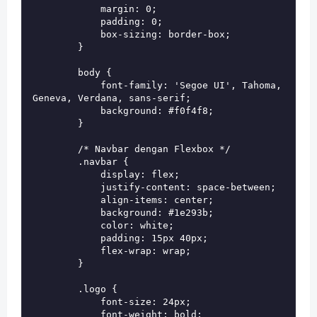
            margin: 0;

            padding: 0;

            box-sizing: border-box;

        }

        body {

            font-family: 'Segoe UI', Tahoma, 
Geneva, Verdana, sans-serif;

            background: #f0f4f8;

        }

        /* Navbar dengan Flexbox */

        .navbar {

            display: flex;

            justify-content: space-between;

            align-items: center;

            background: #1e293b;

            color: white;

            padding: 15px 40px;

            flex-wrap: wrap;

        }

        .logo {

            font-size: 24px;

            font-weight: bold;
