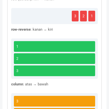
3
2
1
row-reverse
: kanan → kiri
1
2
3
column
: atas → bawah
3