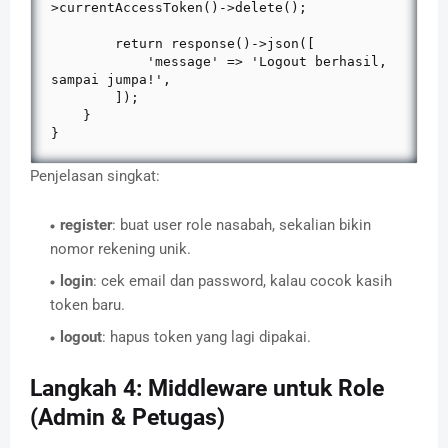
>currentAccessToken()->delete();

        return response()->json([

            'message' => 'Logout berhasil, 
sampai jumpa!',

        ]);

    }

}
Penjelasan singkat:
register
: buat user role nasabah, sekalian bikin
nomor rekening unik.
login
: cek email dan password, kalau cocok kasih
token baru.
logout
: hapus token yang lagi dipakai.
Langkah 4: Middleware untuk Role
(Admin & Petugas)