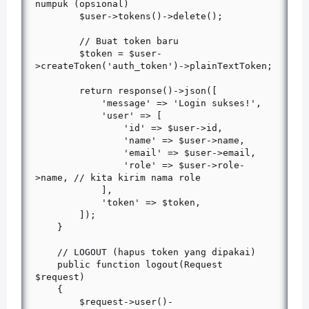
numpuk (opsional)

        $user->tokens()->delete();

        // Buat token baru

        $token = $user-
>createToken('auth_token')->plainTextToken;

        return response()->json([

            'message' => 'Login sukses!',

            'user' => [

                'id' => $user->id,

                'name' => $user->name,

                'email' => $user->email,

                'role' => $user->role-
>name, // kita kirim nama role

            ],

            'token' => $token,

        ]);

    }

    // LOGOUT (hapus token yang dipakai)

    public function logout(Request 
$request)

    {

        $request->user()-