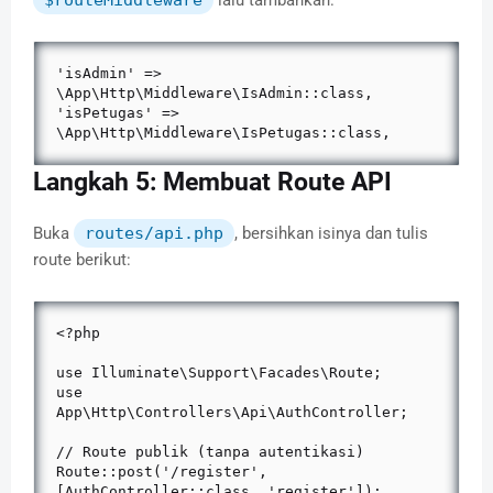
$routeMiddleware
lalu tambahkan:
'isAdmin' => 
\App\Http\Middleware\IsAdmin::class,

'isPetugas' => 
\App\Http\Middleware\IsPetugas::class,
Langkah 5: Membuat Route API
Buka
routes/api.php
, bersihkan isinya dan tulis
route berikut:
<?php

use Illuminate\Support\Facades\Route;

use 
App\Http\Controllers\Api\AuthController;

// Route publik (tanpa autentikasi)

Route::post('/register', 
[AuthController::class, 'register']);
