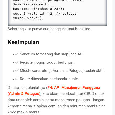
$user2->password = 
Hash::make('rahasia123');

$user2->role_id = 2; // petugas

$user2->save();
Sekarang kita punya dua pengguna untuk testing.
Kesimpulan
✅ Sanctum terpasang dan siap jaga API.
✅ Register, login, logout berfungsi.
✅ Middleware role (isAdmin, isPetugas) sudah aktif.
✅ Route dibedakan berdasarkan role.
Di tutorial selanjutnya (
#4: API Manajemen Pengguna
(Admin & Petugas)
) kita akan membuat fitur CRUD untuk
data user oleh admin, serta manajemen petugas. Jangan
kemana-mana, siapkan camilan dan minuman manis biar
kode makin manis!