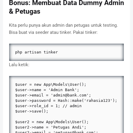
Bonus: Membuat Data Dummy Admin
& Petugas
Kita perlu punya akun admin dan petugas untuk testing.
Bisa buat via seeder atau tinker. Pakai tinker:
php artisan tinker
Lalu ketik:
$user = new App\Models\User();

$user->name = 'Admin Bank';

$user->email = 'admin@bank.com';

$user->password = Hash::make('rahasia123');

$user->role_id = 1; // admin

$user->save();

$user2 = new App\Models\User();

$user2->name = 'Petugas Andi';

$user2->email = 'petugas@bank.com';
