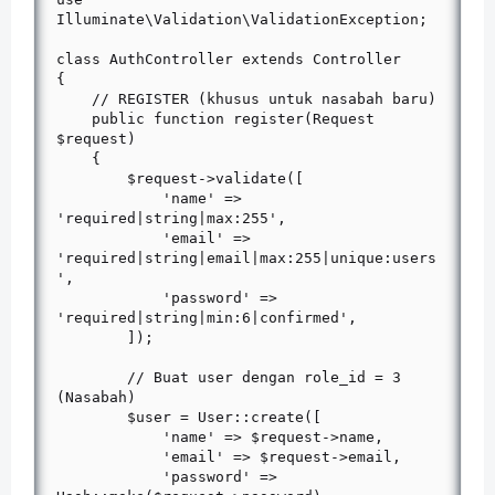
Illuminate\Validation\ValidationException;

class AuthController extends Controller

{

    // REGISTER (khusus untuk nasabah baru)

    public function register(Request 
$request)

    {

        $request->validate([

            'name' => 
'required|string|max:255',

            'email' => 
'required|string|email|max:255|unique:users
',

            'password' => 
'required|string|min:6|confirmed',

        ]);

        // Buat user dengan role_id = 3 
(Nasabah)

        $user = User::create([

            'name' => $request->name,

            'email' => $request->email,

            'password' => 