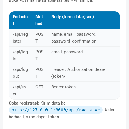
Buka Postman atau aplikasi tes API lainnya.
Endpoin
Met
Body (form-data/json)
t
hod
/api/reg
POS
name, email, password,
ister
T
password_confirmation
/api/log
POS
email, password
in
T
/api/log
POS
Header: Authorization Bearer
out
T
{token}
/api/us
GET
Bearer token
er
Coba registrasi:
Kirim data ke
http://127.0.0.1:8000/api/register
. Kalau
berhasil, akan dapat token.