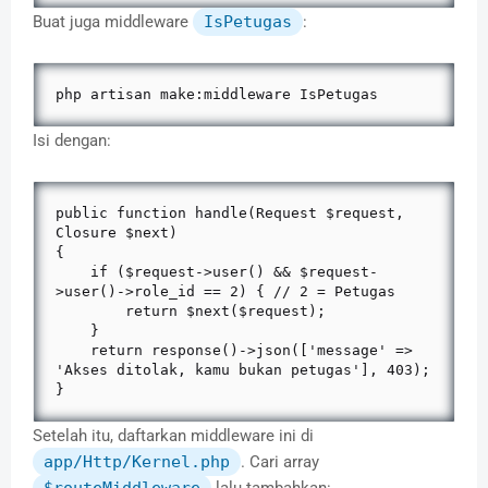
Buat juga middleware
IsPetugas
:
php artisan make:middleware IsPetugas
Isi dengan:
public function handle(Request $request, 
Closure $next)

{

    if ($request->user() && $request-
>user()->role_id == 2) { // 2 = Petugas

        return $next($request);

    }

    return response()->json(['message' => 
'Akses ditolak, kamu bukan petugas'], 403);

}
Setelah itu, daftarkan middleware ini di
app/Http/Kernel.php
. Cari array