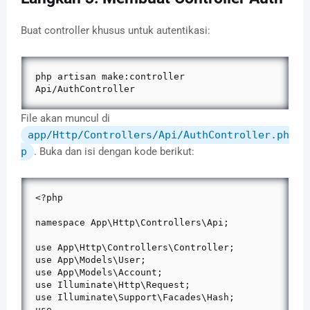
Buat controller khusus untuk autentikasi:
php artisan make:controller 
Api/AuthController
File akan muncul di
app/Http/Controllers/Api/AuthController.ph
p
. Buka dan isi dengan kode berikut:
<?php

namespace App\Http\Controllers\Api;

use App\Http\Controllers\Controller;

use App\Models\User;

use App\Models\Account;

use Illuminate\Http\Request;

use Illuminate\Support\Facades\Hash;

use 