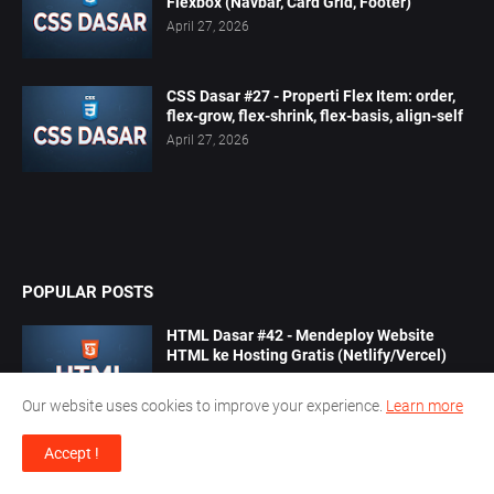
Flexbox (Navbar, Card Grid, Footer)
April 27, 2026
CSS Dasar #27 - Properti Flex Item: order,
flex-grow, flex-shrink, flex-basis, align-self
April 27, 2026
POPULAR POSTS
HTML Dasar #42 - Mendeploy Website
HTML ke Hosting Gratis (Netlify/Vercel)
April 17, 2026
Our website uses cookies to improve your experience.
Learn more
Tutorial Laravel & ReactJS #19: Laporan
Accept !
Transaksi (Admin) – Filter & Export
Maret 06, 2026