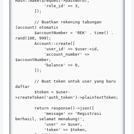
Hash::make($request->password),

            'role_id' => 3,

        ]);

        // Buatkan rekening tabungan 
(account) otomatis

        $accountNumber = 'REK' . time() . 
rand(100, 999);

        Account::create([

            'user_id' => $user->id,

            'account_number' => 
$accountNumber,

            'balance' => 0,

        ]);

        // Buat token untuk user yang baru 
daftar

        $token = $user-
>createToken('auth_token')->plainTextToken;

        return response()->json([

            'message' => 'Registrasi 
berhasil, selamat menabung!',

            'user' => $user,

            'token' => $token,
