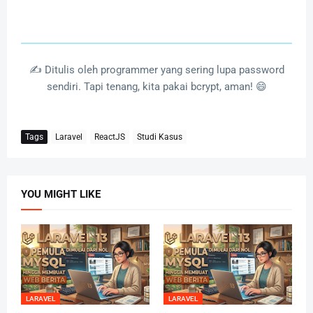
✍️ Ditulis oleh programmer yang sering lupa password
sendiri. Tapi tenang, kita pakai bcrypt, aman! 😄
Tags
Laravel
ReactJS
Studi Kasus
YOU MIGHT LIKE
LARAVEL
LARAVEL