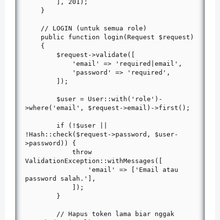
        ], 201);

    }

    // LOGIN (untuk semua role)

    public function login(Request $request)

    {

        $request->validate([

            'email' => 'required|email',

            'password' => 'required',

        ]);

        $user = User::with('role')-
>where('email', $request->email)->first();

        if (!$user || 
!Hash::check($request->password, $user-
>password)) {

            throw 
ValidationException::withMessages([

                'email' => ['Email atau 
password salah.'],

            ]);

        }

        // Hapus token lama biar nggak 