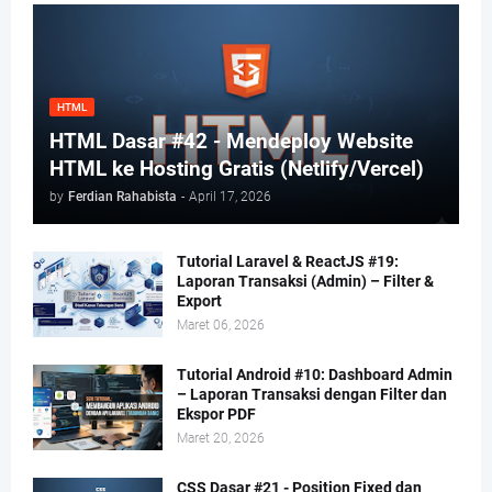
HTML
HTML Dasar #42 - Mendeploy Website
HTML ke Hosting Gratis (Netlify/Vercel)
by
Ferdian Rahabista
-
April 17, 2026
Tutorial Laravel & ReactJS #19:
Laporan Transaksi (Admin) – Filter &
Export
Maret 06, 2026
Tutorial Android #10: Dashboard Admin
– Laporan Transaksi dengan Filter dan
Ekspor PDF
Maret 20, 2026
CSS Dasar #21 - Position Fixed dan