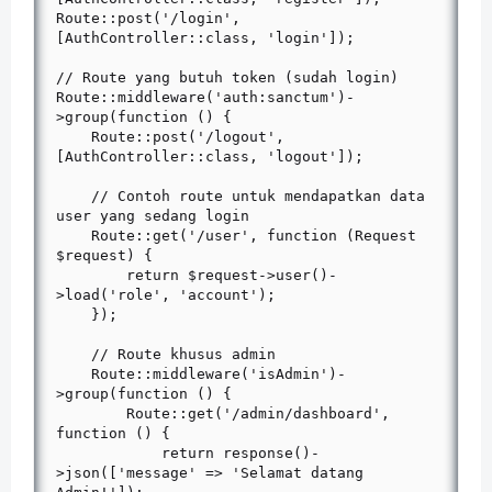
Route::post('/login', 
[AuthController::class, 'login']);

// Route yang butuh token (sudah login)

Route::middleware('auth:sanctum')-
>group(function () {

    Route::post('/logout', 
[AuthController::class, 'logout']);

    // Contoh route untuk mendapatkan data 
user yang sedang login

    Route::get('/user', function (Request 
$request) {

        return $request->user()-
>load('role', 'account');

    });

    // Route khusus admin

    Route::middleware('isAdmin')-
>group(function () {

        Route::get('/admin/dashboard', 
function () {

            return response()-
>json(['message' => 'Selamat datang 