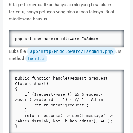
Kita perlu memastikan hanya admin yang bisa akses
tertentu, hanya petugas yang bisa akses lainnya. Buat
middleware khusus.
php artisan make:middleware IsAdmin
Buka file
app/Http/Middleware/IsAdmin.php
, isi
method
handle
:
public function handle(Request $request, 
Closure $next)

{

    if ($request->user() && $request-
>user()->role_id == 1) { // 1 = Admin

        return $next($request);

    }

    return response()->json(['message' => 
'Akses ditolak, kamu bukan admin'], 403);

}