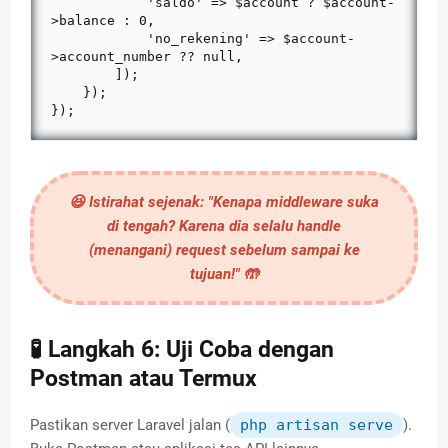
            'saldo' => $account ? $account-
>balance : 0,

            'no_rekening' => $account-
>account_number ?? null,

        ]);

    });

});
😆
Istirahat sejenak:
"Kenapa middleware suka
di tengah? Karena dia selalu
handle
(menangani) request sebelum sampai ke
tujuan!" 🤲
🧪 Langkah 6: Uji Coba dengan
Postman atau Termux
Pastikan server Laravel jalan (
php artisan serve
).