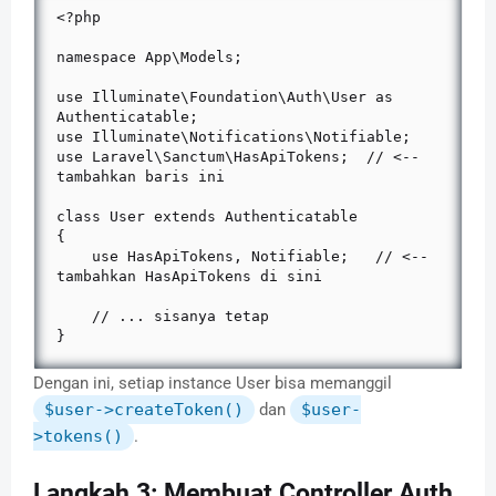
<?php

namespace App\Models;

use Illuminate\Foundation\Auth\User as 
Authenticatable;

use Illuminate\Notifications\Notifiable;

use Laravel\Sanctum\HasApiTokens;  // <-- 
tambahkan baris ini

class User extends Authenticatable

{

    use HasApiTokens, Notifiable;   // <-- 
tambahkan HasApiTokens di sini

    // ... sisanya tetap

}
Dengan ini, setiap instance User bisa memanggil
$user->createToken()
dan
$user-
>tokens()
.
Langkah 3: Membuat Controller Auth