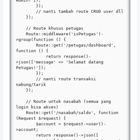
Admin!']);

        });

        // nanti tambah route CRUD user dll

    });

    // Route khusus petugas

    Route::middleware('isPetugas')-
>group(function () {

        Route::get('/petugas/dashboard', 
function () {

            return response()-
>json(['message' => 'Selamat datang 
Petugas!']);

        });

        // nanti route transaksi 
nabung/tarik

    });

    // Route untuk nasabah (semua yang 
login bisa akses)

    Route::get('/nasabah/saldo', function 
(Request $request) {

        $account = $request->user()-
>account;

        return response()->json([
