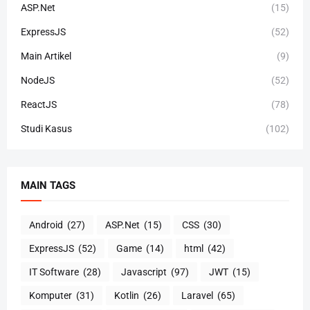
ASP.Net
(15)
ExpressJS
(52)
Main Artikel
(9)
NodeJS
(52)
ReactJS
(78)
Studi Kasus
(102)
MAIN TAGS
Android
(27)
ASP.Net
(15)
CSS
(30)
ExpressJS
(52)
Game
(14)
html
(42)
IT Software
(28)
Javascript
(97)
JWT
(15)
Komputer
(31)
Kotlin
(26)
Laravel
(65)