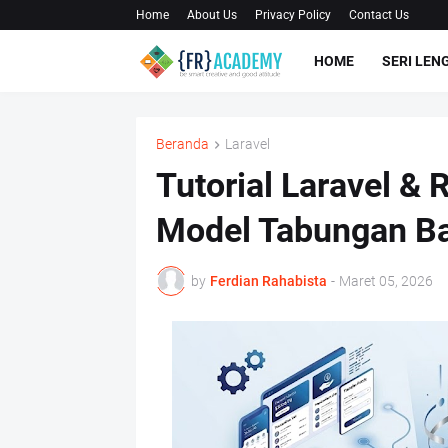
Home
About Us
Privacy Policy
Contact Us
HOME
SERI LEN
Beranda
Laravel
Tutorial Laravel &
Model Tabungan B
by
Ferdian Rahabista
-
Maret 05, 2026