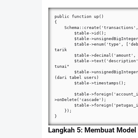
public function up()

{

    Schema::create('transactions', function (Blueprint $table) {

        $table->id();

        $table->unsignedBigInteger('account_id'); // rekening yang bertransaksi

        $table->enum('type', ['debit', 'kredit']); // debit = setor, kredit = 
tarik

        $table->decimal('amount', 15, 2);

        $table->text('description')->nullable(); // keterangan, misal "Setor 
tunai"

        $table->unsignedBigInteger('petugas_id'); // id petugas yang memproses 
(dari tabel users)

        $table->timestamps();

        $table->foreign('account_id')->references('id')->on('accounts')-
>onDelete('cascade');

        $table->foreign('petugas_id')->references('id')->on('users');

    });

}
Langkah 5: Membuat Model 