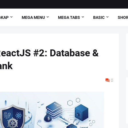
GKAP
MEGA MENU
MEGA TABS
BASIC
SHO
 ReactJS #2: Database &
ank
0