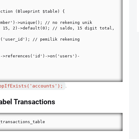
opIfExists('accounts');
.
abel Transactions
_transactions_table