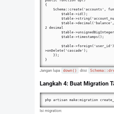
public function up()

{

    Schema::create('accounts', function (Blueprint $table) {

        $table->id();

        $table->string('account_number')->unique(); // no rekening unik

        $table->decimal('balance', 15, 2)->default(0); // saldo, 15 digit total, 
2 desimal

        $table->unsignedBigInteger('user_id'); // pemilik rekening

        $table->timestamps();

        $table->foreign('user_id')->references('id')->on('users')-
>onDelete('cascade');

    });

}
Jangan lupa
down()
diisi
Schema::dr
Langkah 4: Buat Migration T
php artisan make:migration create
Isi migration: