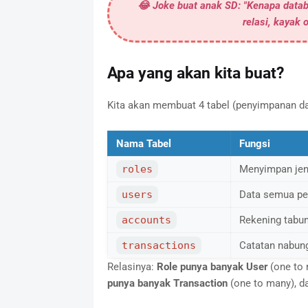
😂
Joke buat anak SD:
"Kenapa datab
relasi, kayak
Apa yang akan kita buat?
Kita akan membuat 4 tabel (penyimpanan da
Nama Tabel
Fungsi
roles
Menyimpan jen
users
Data semua pen
accounts
Rekening tabun
transactions
Catatan nabung/
Relasinya:
Role punya banyak User
(one to 
punya banyak Transaction
(one to many), d