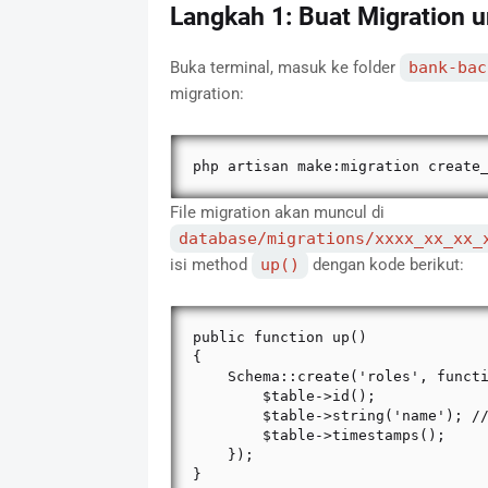
Langkah 1: Buat Migration u
Buka terminal, masuk ke folder
bank-bac
migration:
php artisan make:migration create
File migration akan muncul di
database/migrations/xxxx_xx_xx_
isi method
up()
dengan kode berikut:
public function up()

{

    Schema::create('roles', function (Blueprint $table) {

        $table->id();

        $table->string('name'); // contoh: admin, petugas, nasabah

        $table->timestamps();

    });

}