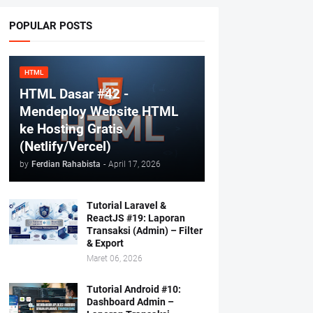
POPULAR POSTS
HTML
HTML Dasar #42 -
Mendeploy Website HTML
ke Hosting Gratis
(Netlify/Vercel)
by
Ferdian Rahabista
-
April 17, 2026
Tutorial Laravel &
ReactJS #19: Laporan
Transaksi (Admin) – Filter
& Export
Maret 06, 2026
Tutorial Android #10:
Dashboard Admin –