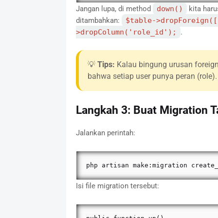
Jangan lupa, di method
down()
kita haru
ditambahkan:
$table->dropForeign([
>dropColumn('role_id');
.
💡
Tips:
Kalau bingung urusan foreign
bahwa setiap user punya peran (role).
Langkah 3: Buat Migration 
Jalankan perintah:
php artisan make:migration create
Isi file migration tersebut: