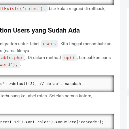
IfExists('roles');
biar kalau migrasi di-rollback,
ation Users yang Sudah Ada
migration untuk tabel
users
. Kita tinggal menambahkan
rs (nama filenya
table.php
). Di dalam method
up()
, tambahkan baris
word');
:
id')->default(3); // default nasabah
terhubung ke tabel roles. Setelah semua kolom,
ences('id')->on('roles')->onDelete('cascade');