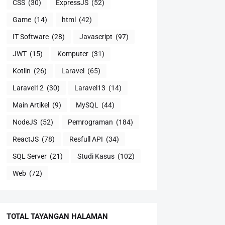
CSS
(30)
ExpressJS
(52)
Game
(14)
html
(42)
IT Software
(28)
Javascript
(97)
JWT
(15)
Komputer
(31)
Kotlin
(26)
Laravel
(65)
Laravel12
(30)
Laravel13
(14)
Main Artikel
(9)
MySQL
(44)
NodeJS
(52)
Pemrograman
(184)
ReactJS
(78)
Resfull API
(34)
SQL Server
(21)
Studi Kasus
(102)
Web
(72)
TOTAL TAYANGAN HALAMAN