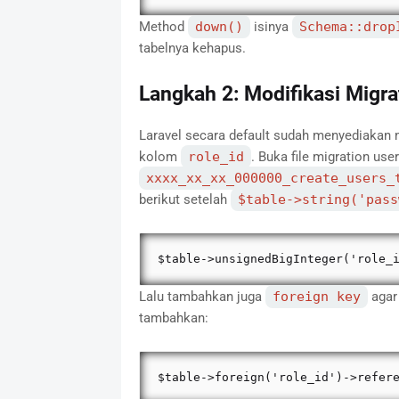
Method
down()
isinya
Schema::drop
tabelnya kehapus.
Langkah 2: Modifikasi Migr
Laravel secara default sudah menyediakan 
kolom
role_id
. Buka file migration use
xxxx_xx_xx_000000_create_users_
berikut setelah
$table->string('pass
$table->unsignedBigInteger('role_
Lalu tambahkan juga
foreign key
agar 
tambahkan:
$table->foreign('role_id')->refer