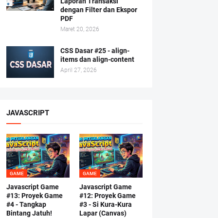
Laporan Transaksi
dengan Filter dan Ekspor
PDF
Maret 20, 2026
CSS Dasar #25 - align-
items dan align-content
April 27, 2026
JAVASCRIPT
GAME
GAME
Javascript Game
Javascript Game
#13: Proyek Game
#12: Proyek Game
#4 - Tangkap
#3 - Si Kura-Kura
Bintang Jatuh!
Lapar (Canvas)