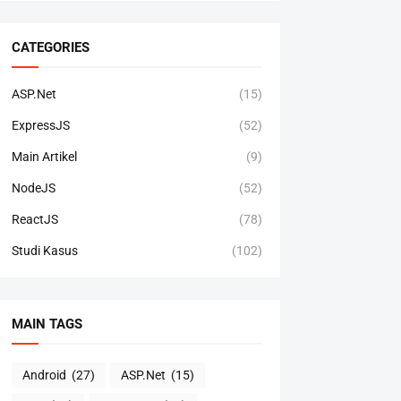
CATEGORIES
ASP.Net
(15)
ExpressJS
(52)
Main Artikel
(9)
NodeJS
(52)
ReactJS
(78)
Studi Kasus
(102)
MAIN TAGS
Android
(27)
ASP.Net
(15)