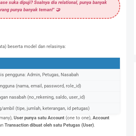
ase suka dipuji? Soalnya dia
relational
, punya banyak
 orang punya banyak teman!" 🤝
ta) beserta model dan relasinya:
is pengguna: Admin, Petugas, Nasabah
gguna (nama, email, password, role_id)
gan nasabah (no_rekening, saldo, user_id)
ambil (tipe, jumlah, keterangan, id petugas)
many),
User punya satu Account
(one to one),
Account
an
Transaction dibuat oleh satu Petugas (User)
.