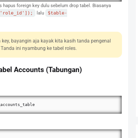
s hapus foreign key dulu sebelum drop tabel. Biasanya
'role_id']);
lalu
$table-
 key, bayangin aja kayak kita kasih tanda pengenal
 Tanda ini nyambung ke tabel roles.
Tabel Accounts (Tabungan)
_accounts_table