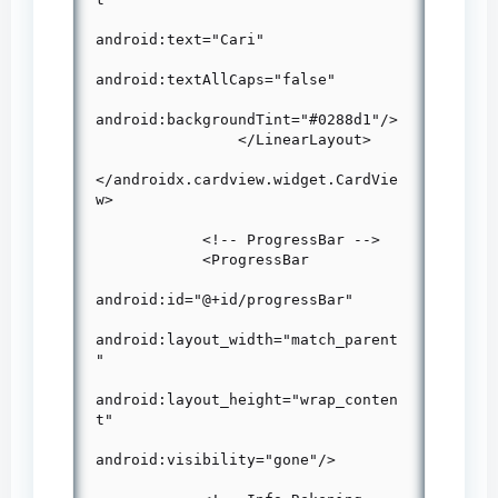
android:text="Cari"

android:textAllCaps="false"

android:backgroundTint="#0288d1"/>

                </LinearLayout>

</androidx.cardview.widget.CardVie
w>

            <!-- ProgressBar -->

            <ProgressBar

android:id="@+id/progressBar"

android:layout_width="match_parent
"

android:layout_height="wrap_conten
t"

android:visibility="gone"/>
