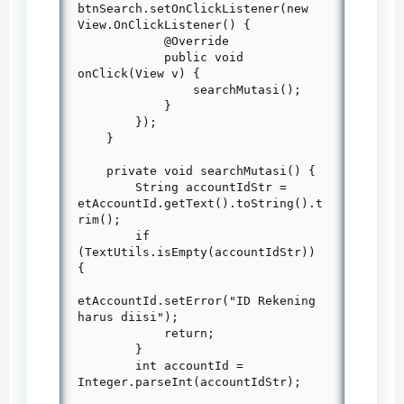
btnSearch.setOnClickListener(new 
View.OnClickListener() {

            @Override

            public void 
onClick(View v) {

                searchMutasi();

            }

        });

    }

    private void searchMutasi() {

        String accountIdStr = 
etAccountId.getText().toString().t
rim();

        if 
(TextUtils.isEmpty(accountIdStr)) 
{

etAccountId.setError("ID Rekening 
harus diisi");

            return;

        }

        int accountId = 
Integer.parseInt(accountIdStr);
