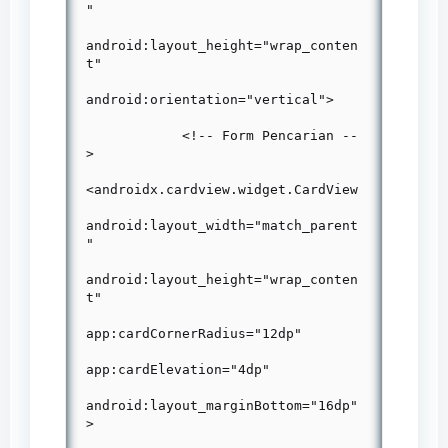
"

android:layout_height="wrap_conten
t"

android:orientation="vertical">

            <!-- Form Pencarian --
>

<androidx.cardview.widget.CardView

android:layout_width="match_parent
"

android:layout_height="wrap_conten
t"

app:cardCornerRadius="12dp"

app:cardElevation="4dp"

android:layout_marginBottom="16dp"
>
