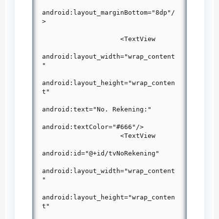
android:layout_marginBottom="8dp"/
>

                    <TextView

android:layout_width="wrap_content
"

android:layout_height="wrap_conten
t"

android:text="No. Rekening:"

android:textColor="#666"/>

                    <TextView

android:id="@+id/tvNoRekening"

android:layout_width="wrap_content
"

android:layout_height="wrap_conten
t"
