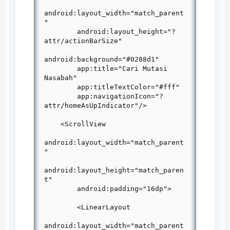
android:layout_width="match_parent
"

        android:layout_height="?
attr/actionBarSize"

android:background="#0288d1"

        app:title="Cari Mutasi 
Nasabah"

        app:titleTextColor="#fff"

        app:navigationIcon="?
attr/homeAsUpIndicator"/>

    <ScrollView

android:layout_width="match_parent
"

android:layout_height="match_paren
t"

        android:padding="16dp">

        <LinearLayout

android:layout_width="match_parent