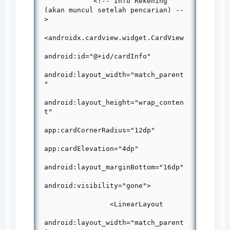
            <!-- Info Rekening 
(akan muncul setelah pencarian) --
>

<androidx.cardview.widget.CardView

android:id="@+id/cardInfo"

android:layout_width="match_parent
"

android:layout_height="wrap_conten
t"

app:cardCornerRadius="12dp"

app:cardElevation="4dp"

android:layout_marginBottom="16dp"

android:visibility="gone">

                <LinearLayout

android:layout_width="match_parent