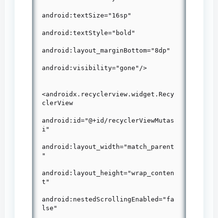
android:textSize="16sp"

android:textStyle="bold"

android:layout_marginBottom="8dp"

android:visibility="gone"/>

<androidx.recyclerview.widget.Recy
clerView

android:id="@+id/recyclerViewMutas
i"

android:layout_width="match_parent
"

android:layout_height="wrap_conten
t"

android:nestedScrollingEnabled="fa
lse"
