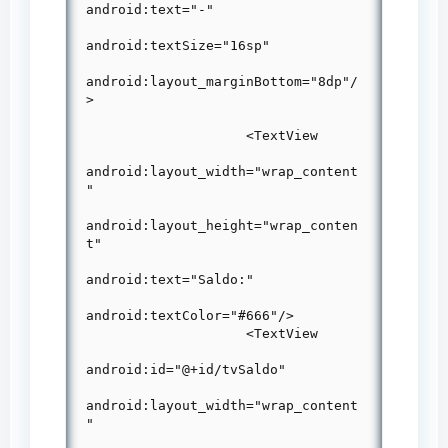
android:text="-"

android:textSize="16sp"

android:layout_marginBottom="8dp"/
>

                    <TextView

android:layout_width="wrap_content
"

android:layout_height="wrap_conten
t"

android:text="Saldo:"

android:textColor="#666"/>

                    <TextView

android:id="@+id/tvSaldo"

android:layout_width="wrap_content
"
