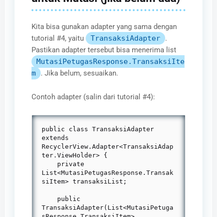
Kita bisa gunakan adapter yang sama dengan
tutorial #4, yaitu
TransaksiAdapter
.
Pastikan adapter tersebut bisa menerima list
MutasiPetugasResponse.TransaksiIte
m
. Jika belum, sesuaikan.
Contoh adapter (salin dari tutorial #4):
public class TransaksiAdapter 
extends 
RecyclerView.Adapter<TransaksiAdap
ter.ViewHolder> {

    private 
List<MutasiPetugasResponse.Transak
siItem> transaksiList;

    public 
TransaksiAdapter(List<MutasiPetuga
sResponse.TransaksiItem> 