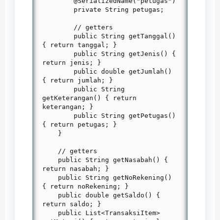
        @SerializedName("petugas")

        private String petugas;

        // getters

        public String getTanggal() 
{ return tanggal; }

        public String getJenis() { 
return jenis; }

        public double getJumlah() 
{ return jumlah; }

        public String 
getKeterangan() { return 
keterangan; }

        public String getPetugas() 
{ return petugas; }

    }

    // getters

    public String getNasabah() { 
return nasabah; }

    public String getNoRekening() 
{ return noRekening; }

    public double getSaldo() { 
return saldo; }

    public List<TransaksiItem> 