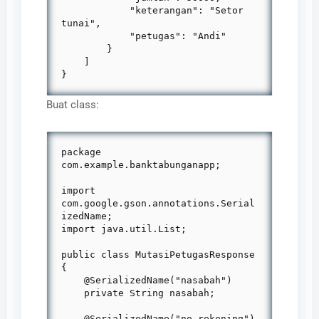
            "keterangan": "Setor 
tunai",

            "petugas": "Andi"

        }

    ]

}
Buat class:
package 
com.example.banktabunganapp;

import 
com.google.gson.annotations.Serial
izedName;

import java.util.List;

public class MutasiPetugasResponse 
{

    @SerializedName("nasabah")

    private String nasabah;

    @SerializedName("no_rekening")
