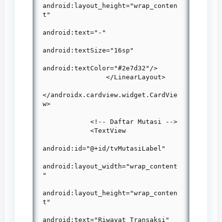
android:layout_height="wrap_conten
t"

android:text="-"

android:textSize="16sp"

android:textColor="#2e7d32"/>

                </LinearLayout>

</androidx.cardview.widget.CardVie
w>

            <!-- Daftar Mutasi -->

            <TextView

android:id="@+id/tvMutasiLabel"

android:layout_width="wrap_content
"

android:layout_height="wrap_conten
t"

android:text="Riwayat Transaksi"
