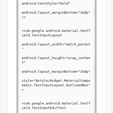
android:textStyle="bold"

android:layout_marginBottom="16dp"
/>

<com.google.android.material.textf
ield.TextInputLayout

android:layout_width="match_parent
"

android:layout_height="wrap_conten
t"

android:layout_marginBottom="16dp"

style="@style/Widget.MaterialCompo
nents.TextInputLayout.OutlinedBox"
>

<com.google.android.material.textf
ield.TextInputEditText
