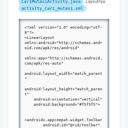
CariMutasiActivity.java
. Layoutnya
activity_cari_mutasi.xml
:
<?xml version="1.0" encoding="utf-
8"?>

<LinearLayout 
xmlns:android="http://schemas.andr
oid.com/apk/res/android"

xmlns:app="http://schemas.android.
com/apk/res-auto"

android:layout_width="match_parent
"

android:layout_height="match_paren
t"

    android:orientation="vertical"

    android:background="#f5f5f5">

<androidx.appcompat.widget.Toolbar

        android:id="@+id/toolbar"
