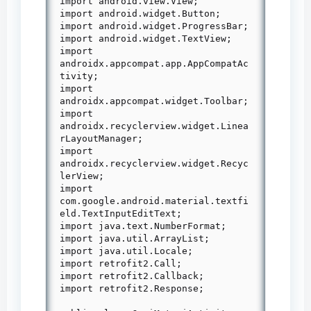
import android.view.View;

import android.widget.Button;

import android.widget.ProgressBar;

import android.widget.TextView;

import 
androidx.appcompat.app.AppCompatAc
tivity;

import 
androidx.appcompat.widget.Toolbar;

import 
androidx.recyclerview.widget.Linea
rLayoutManager;

import 
androidx.recyclerview.widget.Recyc
lerView;

import 
com.google.android.material.textfi
eld.TextInputEditText;

import java.text.NumberFormat;

import java.util.ArrayList;

import java.util.Locale;

import retrofit2.Call;

import retrofit2.Callback;

import retrofit2.Response;
