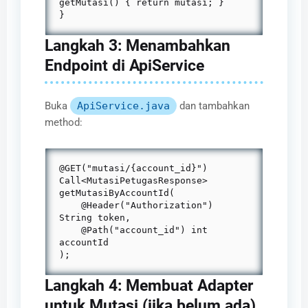
getMutasi() { return mutasi; }

}
Langkah 3: Menambahkan
Endpoint di ApiService
Buka
ApiService.java
dan tambahkan
method:
@GET("mutasi/{account_id}")

Call<MutasiPetugasResponse> 
getMutasiByAccountId(

    @Header("Authorization") 
String token,

    @Path("account_id") int 
accountId

);
Langkah 4: Membuat Adapter
untuk Mutasi (jika belum ada)