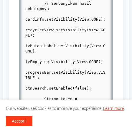
        // Sembunyikan hasil 
sebelumnya

cardInfo.setVisibility(View.GONE);

recyclerView.setVisibility(View.GO
NE);

tvMutasiLabel.setVisibility(View.G
ONE);

tvEmpty.setVisibility(View.GONE);

progressBar.setVisibility(View.VIS
IBLE);

btnSearch.setEnabled(false);

        String token = 
sessionManager.getToken();

Our website uses cookies to improve your experience.
Learn more
        String authHeader = 
"Bearer " + token;

Accept !
        Call
 call = 
apiService.getMutasiByAccountId(au