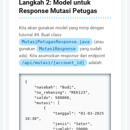
Langkah 2: Model untuk
Response Mutasi Petugas
Kita akan gunakan model yang mirip dengan
tutorial #4. Buat class
MutasiPetugasResponse.java
(atau
gunakan
MutasiResponse
yang sudah
ada). Kita asumsikan response dari endpoint
/api/mutasi/{account_id}
adalah:
{

    "nasabah": "Budi",

    "no_rekening": "REK123",

    "saldo": 500000,

    "mutasi": [

        {

            "tanggal": "01-03-2025 
10:30",

            "jenis": "Setor",

            "jumlah": 50000,
