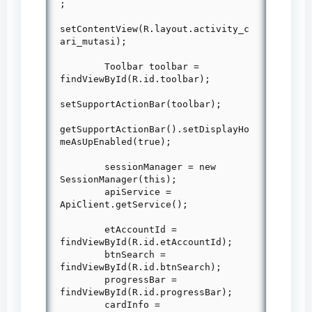
;

setContentView(R.layout.activity_c
ari_mutasi);

        Toolbar toolbar = 
findViewById(R.id.toolbar);

setSupportActionBar(toolbar);

getSupportActionBar().setDisplayHo
meAsUpEnabled(true);

        sessionManager = new 
SessionManager(this);

        apiService = 
ApiClient.getService();

        etAccountId = 
findViewById(R.id.etAccountId);

        btnSearch = 
findViewById(R.id.btnSearch);

        progressBar = 
findViewById(R.id.progressBar);

        cardInfo = 