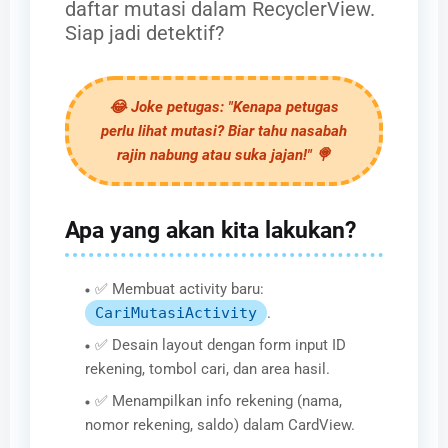
daftar mutasi dalam RecyclerView.
Siap jadi detektif?
😂
Joke petugas:
"Kenapa petugas
perlu lihat mutasi? Biar tahu nasabah
rajin nabung atau suka jajan!" 🍭
Apa yang akan kita lakukan?
✅ Membuat activity baru:
CariMutasiActivity
.
✅ Desain layout dengan form input ID
rekening, tombol cari, dan area hasil.
✅ Menampilkan info rekening (nama,
nomor rekening, saldo) dalam CardView.