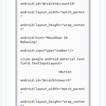
android:id="@+id/etAccountId"

android:layout_width="match_parent
"

android:layout_height="wrap_conten
t"

android:hint="Masukkan ID 
Rekening"

android:inputType="number"/>

</com.google.android.material.text
field.TextInputLayout>

                    <Button

android:id="@+id/btnSearch"

android:layout_width="match_parent
"

android:layout_height="wrap_conten
t"
