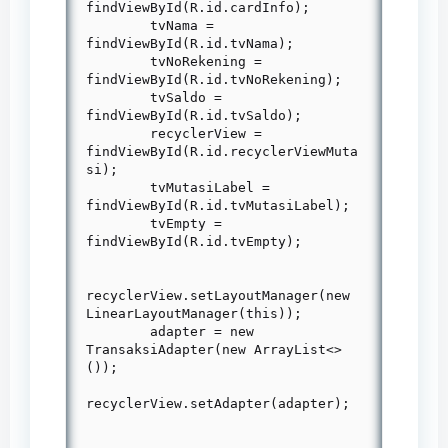
findViewById(R.id.cardInfo);

        tvNama = 
findViewById(R.id.tvNama);

        tvNoRekening = 
findViewById(R.id.tvNoRekening);

        tvSaldo = 
findViewById(R.id.tvSaldo);

        recyclerView = 
findViewById(R.id.recyclerViewMuta
si);

        tvMutasiLabel = 
findViewById(R.id.tvMutasiLabel);

        tvEmpty = 
findViewById(R.id.tvEmpty);

recyclerView.setLayoutManager(new 
LinearLayoutManager(this));

        adapter = new 
TransaksiAdapter(new ArrayList<>
());

recyclerView.setAdapter(adapter);
