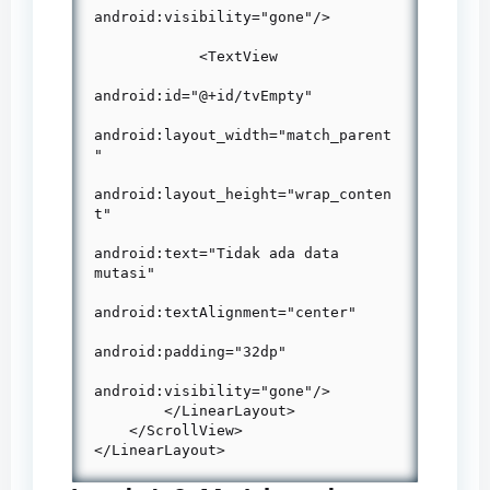
android:visibility="gone"/>

            <TextView

android:id="@+id/tvEmpty"

android:layout_width="match_parent
"

android:layout_height="wrap_conten
t"

android:text="Tidak ada data 
mutasi"

android:textAlignment="center"

android:padding="32dp"

android:visibility="gone"/>

        </LinearLayout>

    </ScrollView>

</LinearLayout>