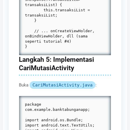
transaksiList) {

        this.transaksiList = 
transaksiList;

    }

    // ... onCreateViewHolder, 
onBindViewHolder, dll (sama 
seperti tutorial #4)

}
Langkah 5: Implementasi
CariMutasiActivity
Buka
CariMutasiActivity.java
:
package 
com.example.banktabunganapp;

import android.os.Bundle;

import android.text.TextUtils;
