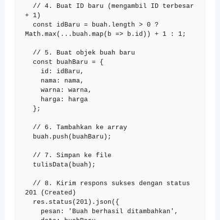
  // 4. Buat ID baru (mengambil ID terbesar 
+ 1)

  const idBaru = buah.length > 0 ? 
Math.max(...buah.map(b => b.id)) + 1 : 1;

  // 5. Buat objek buah baru

  const buahBaru = {

    id: idBaru,

    nama: nama,

    warna: warna,

    harga: harga

  };

  // 6. Tambahkan ke array

  buah.push(buahBaru);

  // 7. Simpan ke file

  tulisData(buah);

  // 8. Kirim respons sukses dengan status 
201 (Created)

  res.status(201).json({

    pesan: 'Buah berhasil ditambahkan',
