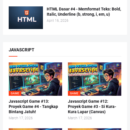
HTML Dasar #4 - Memformat Teks: Bold,
Italic, Underline (b, strong, i, em, u)
April 16, 2026
JAVASCRIPT
GAME
GAME
Javascript Game #13:
Javascript Game #12:
Proyek Game #4 - Tangkap
Proyek Game #3 - Si Kura-
Bintang Jatuh!
Kura Lapar (Canvas)
March 17, 2026
March 17, 2026