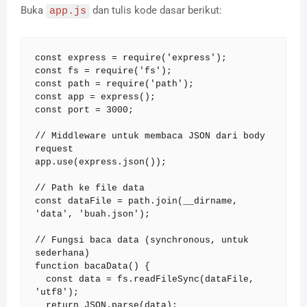
Buka
dan tulis kode dasar berikut:
app.js
const express = require('express');

const fs = require('fs');

const path = require('path');

const app = express();

const port = 3000;

// Middleware untuk membaca JSON dari body 
request

app.use(express.json());

// Path ke file data

const dataFile = path.join(__dirname, 
'data', 'buah.json');

// Fungsi baca data (synchronous, untuk 
sederhana)

function bacaData() {

  const data = fs.readFileSync(dataFile, 
'utf8');

  return JSON.parse(data);
