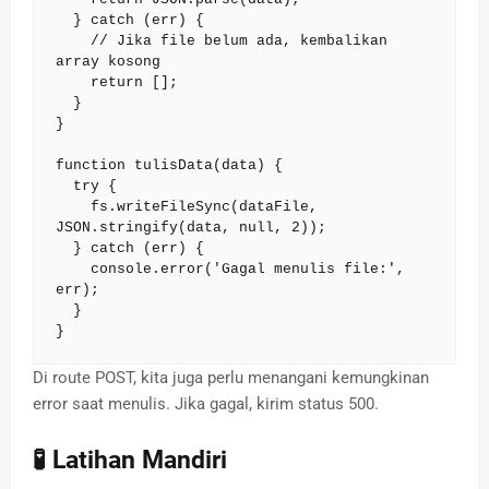
  } catch (err) {

    // Jika file belum ada, kembalikan 
array kosong

    return [];

  }

}

function tulisData(data) {

  try {

    fs.writeFileSync(dataFile, 
JSON.stringify(data, null, 2));

  } catch (err) {

    console.error('Gagal menulis file:', 
err);

  }

}
Di route POST, kita juga perlu menangani kemungkinan
error saat menulis. Jika gagal, kirim status 500.
🧪 Latihan Mandiri