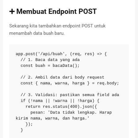
➕ Membuat Endpoint POST
Sekarang kita tambahkan endpoint POST untuk
menambah data buah baru.
app.post('/api/buah', (req, res) => {

  // 1. Baca data yang ada

  const buah = bacaData();

  // 2. Ambil data dari body request

  const { nama, warna, harga } = req.body;

  // 3. Validasi: pastikan semua field ada

  if (!nama || !warna || !harga) {

    return res.status(400).json({ 

      pesan: 'Data tidak lengkap. Harap 
kirim nama, warna, dan harga.' 

    });

  }
