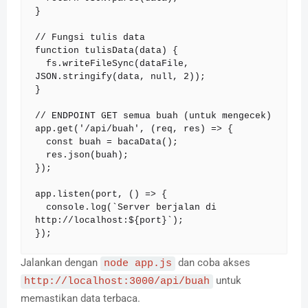
}

// Fungsi tulis data

function tulisData(data) {

  fs.writeFileSync(dataFile, 
JSON.stringify(data, null, 2));

}

// ENDPOINT GET semua buah (untuk mengecek)

app.get('/api/buah', (req, res) => {

  const buah = bacaData();

  res.json(buah);

});

app.listen(port, () => {

  console.log(`Server berjalan di 
http://localhost:${port}`);

});
Jalankan dengan
dan coba akses
node app.js
untuk
http://localhost:3000/api/buah
memastikan data terbaca.