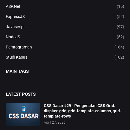
ASP.Net
(15)
ExpressJS
(52)
Javascript
(97)
NodeJS
(52)
Pemrograman
(184)
Studi Kasus
(102)
MAIN TAGS
LATEST POSTS
CSS Dasar #29 - Pengenalan CSS Grid:
display: grid, grid-template-columns, grid-
template-rows
April 27, 2026