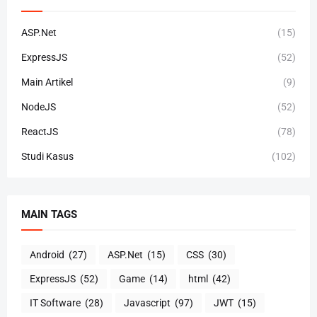
ASP.Net
(15)
ExpressJS
(52)
Main Artikel
(9)
NodeJS
(52)
ReactJS
(78)
Studi Kasus
(102)
MAIN TAGS
Android
(27)
ASP.Net
(15)
CSS
(30)
ExpressJS
(52)
Game
(14)
html
(42)
IT Software
(28)
Javascript
(97)
JWT
(15)