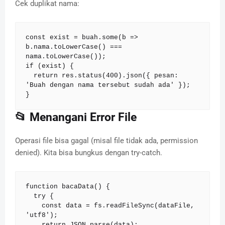
Cek duplikat nama:
const exist = buah.some(b => 
b.nama.toLowerCase() === 
nama.toLowerCase());

if (exist) {

  return res.status(400).json({ pesan: 
'Buah dengan nama tersebut sudah ada' });

}
📂 Menangani Error File
Operasi file bisa gagal (misal file tidak ada, permission
denied). Kita bisa bungkus dengan try-catch.
function bacaData() {

  try {

    const data = fs.readFileSync(dataFile, 
'utf8');

    return JSON.parse(data);
