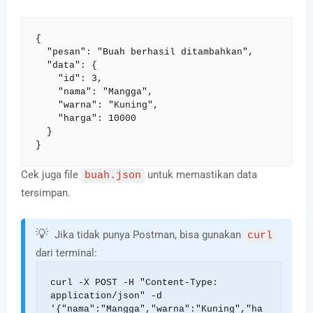
{

  "pesan": "Buah berhasil ditambahkan",

  "data": {

    "id": 3,

    "nama": "Mangga",

    "warna": "Kuning",

    "harga": 10000

  }

}
Cek juga file
untuk memastikan data
buah.json
tersimpan.
💡
Jika tidak punya Postman, bisa gunakan
curl
dari terminal:
curl -X POST -H "Content-Type: 
application/json" -d 
'{"nama":"Mangga","warna":"Kuning","ha