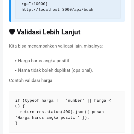
rga":10000}' 
http://localhost:3000/api/buah
🛡️ Validasi Lebih Lanjut
Kita bisa menambahkan validasi lain, misalnya:
Harga harus angka positif.
Nama tidak boleh duplikat (opsional).
Contoh validasi harga:
if (typeof harga !== 'number' || harga <= 
0) {

  return res.status(400).json({ pesan: 
'Harga harus angka positif' });

}