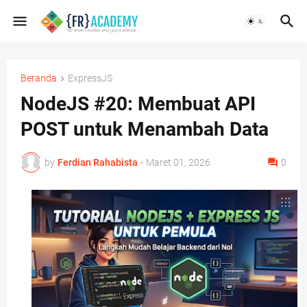
Beranda
ExpressJS
NodeJS #20: Membuat API
POST untuk Menambah Data
by
Ferdian Rahabista
-
Maret 01, 2026
0