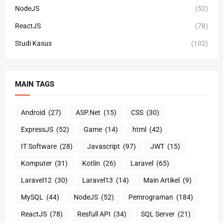
NodeJS
(52)
ReactJS
(78)
Studi Kasus
(102)
MAIN TAGS
Android
(27)
ASP.Net
(15)
CSS
(30)
ExpressJS
(52)
Game
(14)
html
(42)
IT Software
(28)
Javascript
(97)
JWT
(15)
Komputer
(31)
Kotlin
(26)
Laravel
(65)
Laravel12
(30)
Laravel13
(14)
Main Artikel
(9)
MySQL
(44)
NodeJS
(52)
Pemrograman
(184)
ReactJS
(78)
Resfull API
(34)
SQL Server
(21)