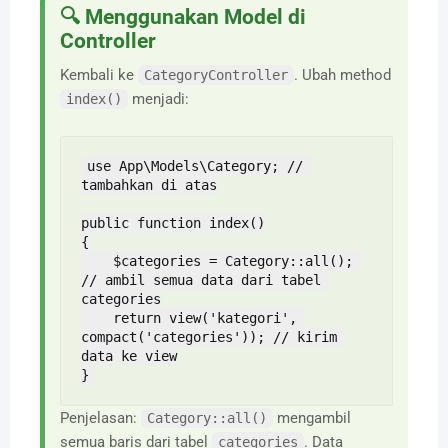
🔍 Menggunakan Model di
Controller
Kembali ke
. Ubah method
CategoryController
menjadi:
index()
use App\Models\Category; // 
tambahkan di atas

public function index()

{

    $categories = Category::all(); 
// ambil semua data dari tabel 
categories

    return view('kategori', 
compact('categories')); // kirim 
data ke view

}
Penjelasan:
mengambil
Category::all()
semua baris dari tabel
. Data
categories