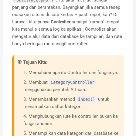
, file itu akan menjadi sangat
routes/web.php
panjang dan berantakan. Bayangkan jika semua resep
masakan ditulis di satu kertas – pasti repot, kan? Di
Laravel, kita punya
Controller
sebagai "rumah" tempat
kita menulis semua logika aplikasi. Controller akan
mengatur alur data dari database ke tampilan, dan rute
hanya bertugas memanggil controller.
🎯 Tujuan Kita:
Memahami apa itu Controller dan fungsinya.
Membuat
CategoryController
menggunakan perintah Artisan.
Menambahkan method
untuk
index()
menampilkan daftar kategori.
Menghubungkan rute ke controller, bukan ke
fungsi anonim.
Menampilkan data kategori dari database ke