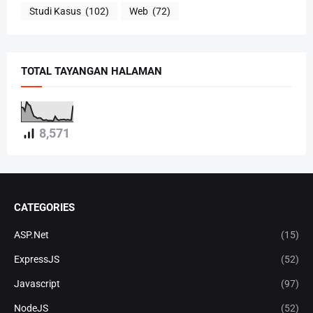
Studi Kasus
(102)
Web
(72)
TOTAL TAYANGAN HALAMAN
8,571
CATEGORIES
ASP.Net
(15)
ExpressJS
(52)
Javascript
(97)
NodeJS
(52)