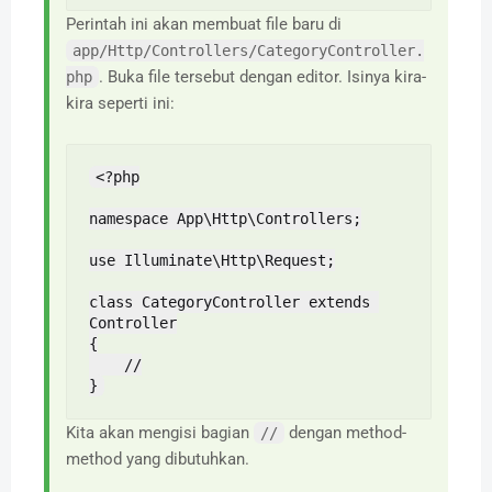
Perintah ini akan membuat file baru di
app/Http/Controllers/CategoryController.
. Buka file tersebut dengan editor. Isinya kira-
php
kira seperti ini:
<?php

namespace App\Http\Controllers;

use Illuminate\Http\Request;

class CategoryController extends 
Controller

{

    //

}
Kita akan mengisi bagian
dengan method-
//
method yang dibutuhkan.