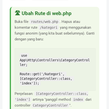
🛣️ Ubah Rute di web.php
Buka file
. Hapus atau
routes/web.php
komentar rute
yang menggunakan
/kategori
fungsi anonim (yang kita buat sebelumnya). Ganti
dengan yang baru:
use 
App\Http\Controllers\CategoryControl
ler;

Route::get('/kategori', 
[CategoryController::class, 
'index']);
Penjelasan:
[CategoryController::class,
artinya "panggil method
dari
'index']
index
controller
".
CategoryController