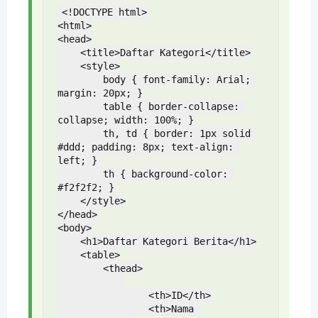
<!DOCTYPE html>

<html>

<head>

    <title>Daftar Kategori</title>

    <style>

        body { font-family: Arial; 
margin: 20px; }

        table { border-collapse: 
collapse; width: 100%; }

        th, td { border: 1px solid 
#ddd; padding: 8px; text-align: 
left; }

        th { background-color: 
#f2f2f2; }

    </style>

</head>

<body>

    <h1>Daftar Kategori Berita</h1>

    <table>

        <thead>

                <th>ID</th>

                <th>Nama 