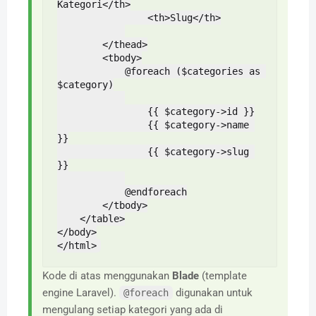
Kategori</th>

                <th>Slug</th>

        </thead>

        <tbody>

            @foreach ($categories as 
$category)

                {{ $category->id }}

                {{ $category->name 
}}

                {{ $category->slug 
}}

            @endforeach

        </tbody>

    </table>

</body>

</html>
Kode di atas menggunakan
Blade
(template
engine Laravel).
digunakan untuk
@foreach
mengulang setiap kategori yang ada di