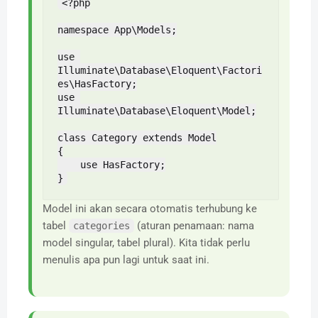
<?php

namespace App\Models;

use 
Illuminate\Database\Eloquent\Factori
es\HasFactory;

use 
Illuminate\Database\Eloquent\Model;

class Category extends Model

{

    use HasFactory;

}
Model ini akan secara otomatis terhubung ke
tabel
(aturan penamaan: nama
categories
model singular, tabel plural). Kita tidak perlu
menulis apa pun lagi untuk saat ini.