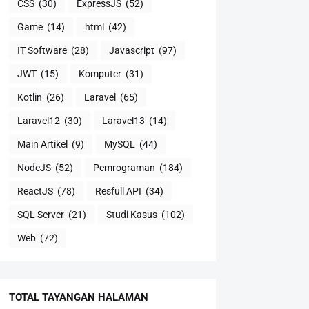
CSS
(30)
ExpressJS
(52)
Game
(14)
html
(42)
IT Software
(28)
Javascript
(97)
JWT
(15)
Komputer
(31)
Kotlin
(26)
Laravel
(65)
Laravel12
(30)
Laravel13
(14)
Main Artikel
(9)
MySQL
(44)
NodeJS
(52)
Pemrograman
(184)
ReactJS
(78)
Resfull API
(34)
SQL Server
(21)
Studi Kasus
(102)
Web
(72)
TOTAL TAYANGAN HALAMAN