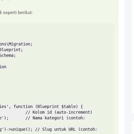
 seperti berikut:
ns\Migration;

lueprint;

chema;

on
