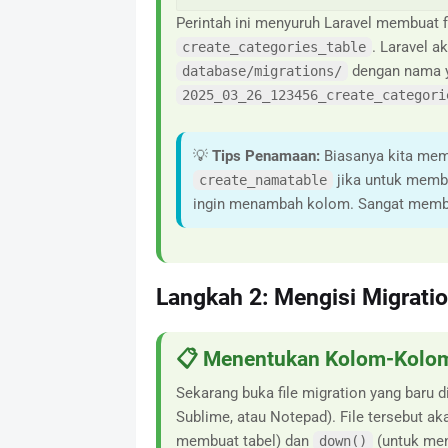
Perintah ini menyuruh Laravel membuat f
. Laravel a
create_categories_table
dengan nama ya
database/migrations/
2025_03_26_123456_create_categori
💡
Tips Penamaan:
Biasanya kita mem
jika untuk membu
create_namatable
ingin menambah kolom. Sangat memb
Langkah 2: Mengisi Migratio
📋 Menentukan Kolom-Kolom
Sekarang buka file migration yang baru 
Sublime, atau Notepad). File tersebut a
membuat tabel) dan
(untuk men
down()