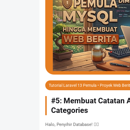
Tutorial Laravel 13 Pemula • Proyek Web Beri
#5: Membuat Catatan Aj
Categories
Halo, Penyihir Database! 🧙‍♂️