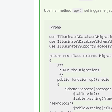
Ubah isi method
sehingga menjadi
up()
<?php

use Illuminate\Database\Migratio
use Illuminate\Database\Schema\B
use Illuminate\Support\Facades\S
return new class extends Migrati
{

    /**

     * Run the migrations.

     */

    public function up(): void

    {

        Schema::create('categories', function (Blueprint $table) {

            $table->id();                 // Kolom id (auto-increment)

            $table->string('name');       // Nama kategori (contoh: 
"Teknologi")

            $table->string('slug')->unique(); // Slug untuk URL (contoh: 