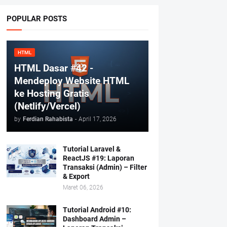
POPULAR POSTS
HTML
HTML Dasar #42 -
Mendeploy Website HTML
ke Hosting Gratis
(Netlify/Vercel)
by
Ferdian Rahabista
-
April 17, 2026
Tutorial Laravel &
ReactJS #19: Laporan
Transaksi (Admin) – Filter
& Export
Maret 06, 2026
Tutorial Android #10:
Dashboard Admin –