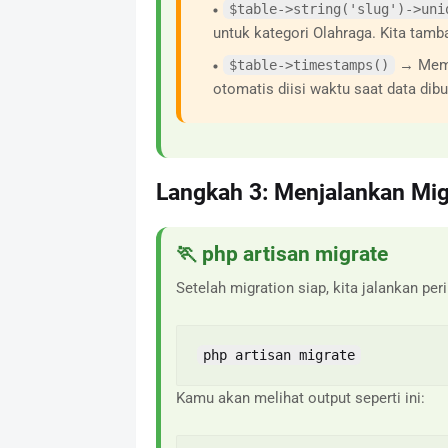
$table->string('slug')->uni
untuk kategori Olahraga. Kita tam
→ Memb
$table->timestamps()
otomatis diisi waktu saat data dibu
Langkah 3: Menjalankan Mi
🏃 php artisan migrate
Setelah migration siap, kita jalankan peri
php artisan migrate
Kamu akan melihat output seperti ini: