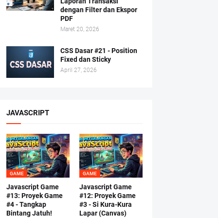
Laporan Transaksi
dengan Filter dan Ekspor
PDF
Maret 20, 2026
CSS Dasar #21 - Position
Fixed dan Sticky
April 27, 2026
JAVASCRIPT
GAME
GAME
Javascript Game
Javascript Game
#13: Proyek Game
#12: Proyek Game
#4 - Tangkap
#3 - Si Kura-Kura
Bintang Jatuh!
Lapar (Canvas)