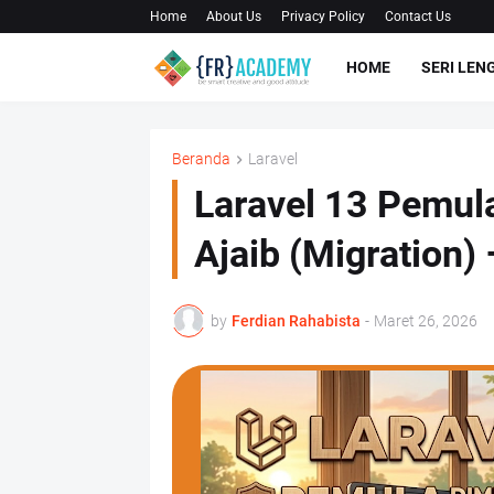
Home
About Us
Privacy Policy
Contact Us
HOME
SERI LEN
Beranda
Laravel
Laravel 13 Pemul
Ajaib (Migration) 
by
Ferdian Rahabista
-
Maret 26, 2026