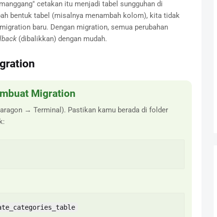
emanggang" cetakan itu menjadi tabel sungguhan di
bah bentuk tabel (misalnya menambah kolom), kita tidak
 migration baru. Dengan migration, semua perubahan
llback
(dibalikkan) dengan mudah.
gration
embuat Migration
Laragon → Terminal). Pastikan kamu berada di folder
k:
ate_categories_table