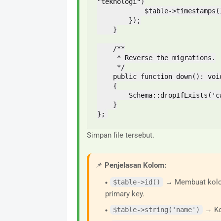
"teknologi")

            $table->timestamps();         // created_at dan updated_at

        });

    }

    /**

     * Reverse the migrations.

     */

    public function down(): void

    {

        Schema::dropIfExists('categories');

    }

};
Simpan file tersebut.
📌
Penjelasan Kolom:
→ Membuat ko
$table->id()
primary key.
→ Kol
$table->string('name')