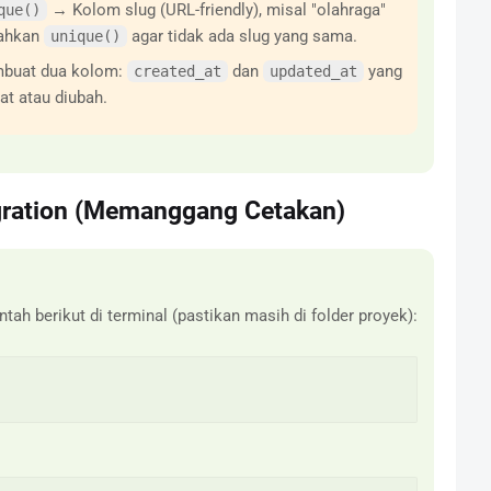
→ Kolom slug (URL-friendly), misal "olahraga"
que()
bahkan
agar tidak ada slug yang sama.
unique()
uat dua kolom:
dan
yang
created_at
updated_at
at atau diubah.
gration (Memanggang Cetakan)
ntah berikut di terminal (pastikan masih di folder proyek):