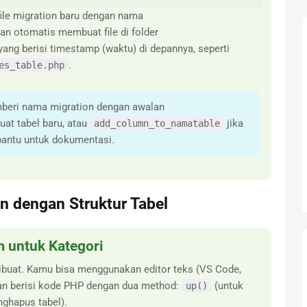
ile migration baru dengan nama
kan otomatis membuat file di folder
ng berisi timestamp (waktu) di depannya, seperti
.
es_table.php
beri nama migration dengan awalan
at tabel baru, atau
jika
add_column_to_namatable
antu untuk dokumentasi.
n dengan Struktur Tabel
 untuk Kategori
dibuat. Kamu bisa menggunakan editor teks (VS Code,
kan berisi kode PHP dengan dua method:
(untuk
up()
ghapus tabel).