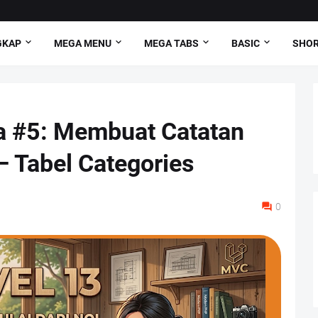
GKAP
MEGA MENU
MEGA TABS
BASIC
SHO
a #5: Membuat Catatan
– Tabel Categories
0