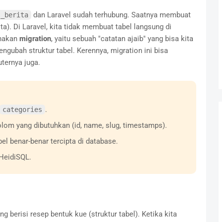
dan Laravel sudah terhubung. Saatnya membuat
s_berita
ta). Di Laravel, kita tidak membuat tabel langsung di
unakan
migration
, yaitu sebuah "catatan ajaib" yang bisa kita
gubah struktur tabel. Kerennya, migration ini bisa
ternya juga.
.
categories
om yang dibutuhkan (id, name, slug, timestamps).
l benar-benar tercipta di database.
HeidiSQL.
g berisi resep bentuk kue (struktur tabel). Ketika kita