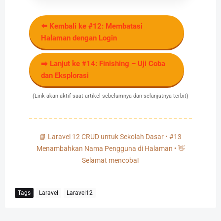
⬅️ Kembali ke #12: Membatasi
Halaman dengan Login
➡️ Lanjut ke #14: Finishing – Uji Coba
dan Eksplorasi
(Link akan aktif saat artikel sebelumnya dan selanjutnya terbit)
📘 Laravel 12 CRUD untuk Sekolah Dasar • #13
Menambahkan Nama Pengguna di Halaman • 👋
Selamat mencoba!
Tags
Laravel
Laravel12