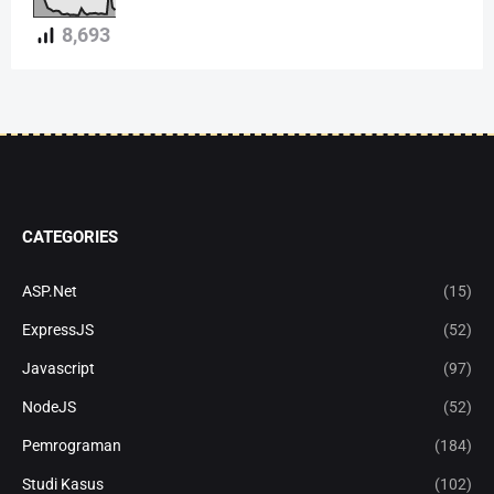
8,693
CATEGORIES
ASP.Net
(15)
ExpressJS
(52)
Javascript
(97)
NodeJS
(52)
Pemrograman
(184)
Studi Kasus
(102)