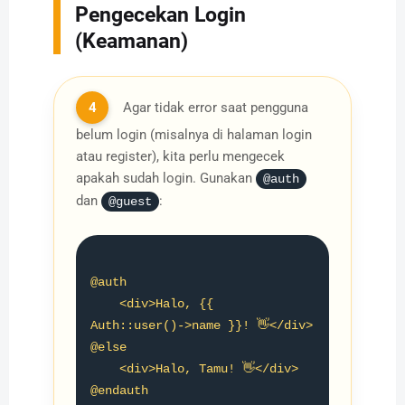
Pengecekan Login
(Keamanan)
4
Agar tidak error saat pengguna
belum login (misalnya di halaman login
atau register), kita perlu mengecek
apakah sudah login. Gunakan
@auth
dan
:
@guest
@auth

    <div>Halo, {{ 
Auth::user()->name }}! 👋</div>

@else

    <div>Halo, Tamu! 👋</div>

@endauth
