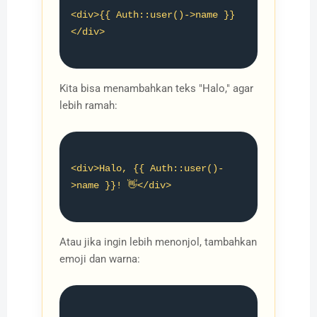
<div>{{ Auth::user()->name }}
</div>

Kita bisa menambahkan teks "Halo," agar
lebih ramah:
<div>Halo, {{ Auth::user()-
>name }}! 👋</div>

Atau jika ingin lebih menonjol, tambahkan
emoji dan warna: