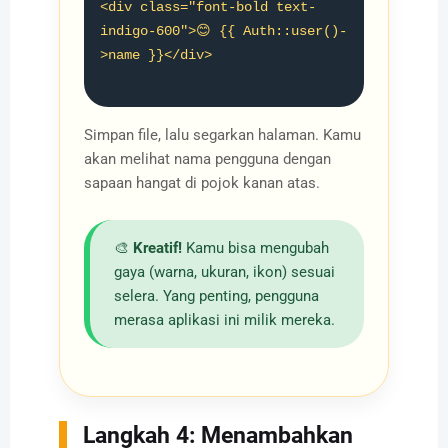
<div class="font-bold text-
indigo-600">😊 {{ Auth::user()-
>name }}</div>

Simpan file, lalu segarkan halaman. Kamu
akan melihat nama pengguna dengan
sapaan hangat di pojok kanan atas.
🎨
Kreatif!
Kamu bisa mengubah
gaya (warna, ukuran, ikon) sesuai
selera. Yang penting, pengguna
merasa aplikasi ini milik mereka.
Langkah 4: Menambahkan