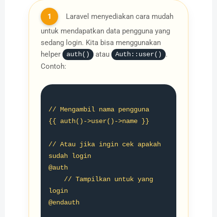
1
Laravel menyediakan cara mudah
untuk mendapatkan data pengguna yang
sedang login. Kita bisa menggunakan
helper
atau
.
auth()
Auth::user()
Contoh:
// Mengambil nama pengguna

{{ auth()->user()->name }}

// Atau jika ingin cek apakah 
sudah login

@auth

    // Tampilkan untuk yang 
login

@endauth
