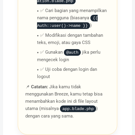
ation.blade.php
✅ Cari bagian yang menampilkan
nama pengguna (biasanya
{{
)
Auth::user()->name }}
✅ Modifikasi dengan tambahan
teks, emoji, atau gaya CSS
✅ Gunakan
jika perlu
@auth
mengecek login
✅ Uji coba dengan login dan
logout
📌
Catatan:
Jika kamu tidak
menggunakan Breeze, kamu tetap bisa
menambahkan kode ini di file layout
utama (misalnya
)
app.blade.php
dengan cara yang sama.