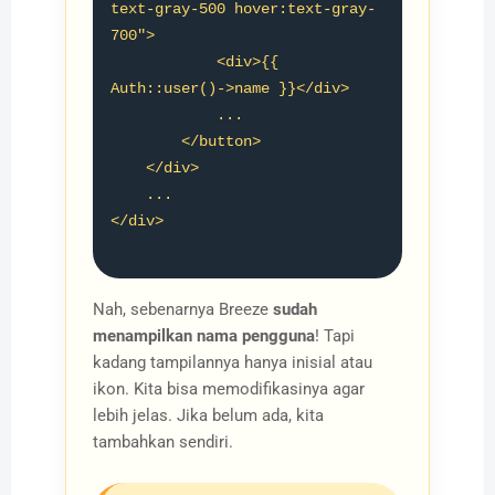
text-gray-500 hover:text-gray-
700">

            <div>{{ 
Auth::user()->name }}</div>

            ...

        </button>

    </div>

    ...

</div>

Nah, sebenarnya Breeze
sudah
menampilkan nama pengguna
! Tapi
kadang tampilannya hanya inisial atau
ikon. Kita bisa memodifikasinya agar
lebih jelas. Jika belum ada, kita
tambahkan sendiri.