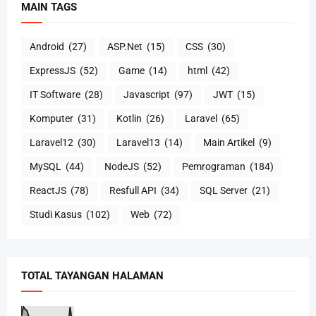
MAIN TAGS
Android
(27)
ASP.Net
(15)
CSS
(30)
ExpressJS
(52)
Game
(14)
html
(42)
IT Software
(28)
Javascript
(97)
JWT
(15)
Komputer
(31)
Kotlin
(26)
Laravel
(65)
Laravel12
(30)
Laravel13
(14)
Main Artikel
(9)
MySQL
(44)
NodeJS
(52)
Pemrograman
(184)
ReactJS
(78)
Resfull API
(34)
SQL Server
(21)
Studi Kasus
(102)
Web
(72)
TOTAL TAYANGAN HALAMAN