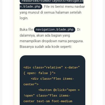
resources/views/layouts/navigatio
. File ini berisi menu navbar
n.blade.php
yang muncul di semua halaman setelah
login.
Buka file
. Di
navigation.blade.php
dalamnya, akan ada bagian yang
menampilkan dropdown nama pengguna.
Biasanya sudah ada kode seperti:
<div class="relative" x-data="
{ open: false }">

    <div class="flex items-
center">

        <button @click="open = 
!open" class="flex items-
center text-sm font-medium 