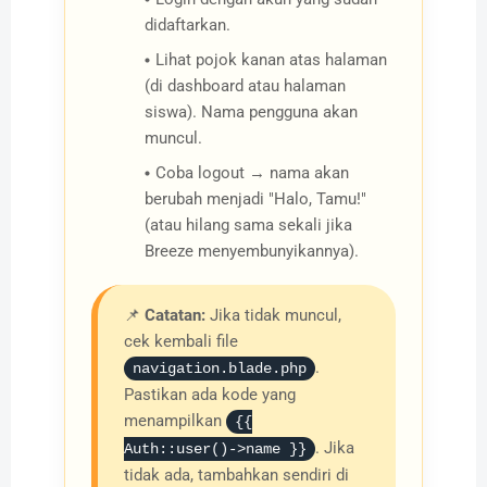
didaftarkan.
Lihat pojok kanan atas halaman
(di dashboard atau halaman
siswa). Nama pengguna akan
muncul.
Coba logout → nama akan
berubah menjadi "Halo, Tamu!"
(atau hilang sama sekali jika
Breeze menyembunyikannya).
📌
Catatan:
Jika tidak muncul,
cek kembali file
.
navigation.blade.php
Pastikan ada kode yang
menampilkan
{{
. Jika
Auth::user()->name }}
tidak ada, tambahkan sendiri di