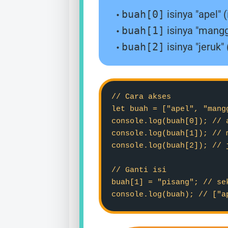
buah[0]
isinya "apel" 
buah[1]
isinya "mangg
buah[2]
isinya "jeruk"
// Cara akses
let buah = ["apel", "mang
console.log(buah[0]); // 
console.log(buah[1]); // 
console.log(buah[2]); // 
// Ganti isi
buah[1] = "pisang"; // se
console.log(buah); // ["a