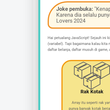
Joke pembuka:
"Kenap
Karena dia selalu pun
Lovers 2024
Hai petualang JavaScript! Sejauh ini 
(variabel). Tapi bagaimana kalau ki
daftar belanja, daftar musuh di game, 
📦
📦
Rak Kotak
Array itu seperti rak ya
punya banyak kotak berja