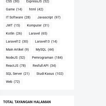
CSS
(30)
ExpressJS
(52)
Game
(14)
html
(42)
IT Software
(28)
Javascript
(97)
JWT
(15)
Komputer
(31)
Kotlin
(26)
Laravel
(65)
Laravel12
(30)
Laravel13
(14)
Main Artikel
(9)
MySQL
(44)
NodeJS
(52)
Pemrograman
(184)
ReactJS
(78)
Resfull API
(34)
SQL Server
(21)
Studi Kasus
(102)
Web
(72)
TOTAL TAYANGAN HALAMAN