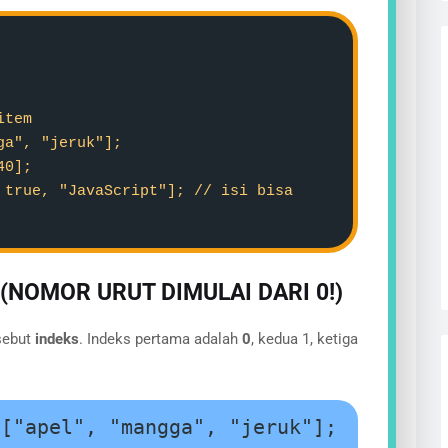
item
ga", "jeruk"];
40];
 true, "JavaScript"]; // isi bisa
(NOMOR URUT DIMULAI DARI 0!)
sebut
indeks
. Indeks pertama adalah
0
, kedua 1, ketiga
 ["apel", "mangga", "jeruk"];