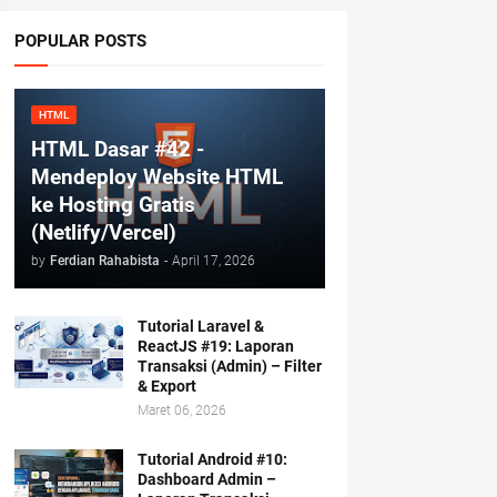
POPULAR POSTS
HTML
HTML Dasar #42 -
Mendeploy Website HTML
ke Hosting Gratis
(Netlify/Vercel)
by
Ferdian Rahabista
-
April 17, 2026
Tutorial Laravel &
ReactJS #19: Laporan
Transaksi (Admin) – Filter
& Export
Maret 06, 2026
Tutorial Android #10:
Dashboard Admin –