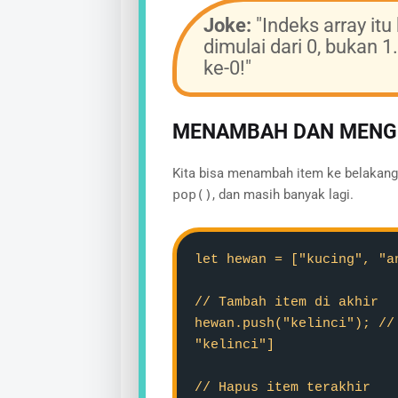
Joke:
"Indeks array itu
dimulai dari 0, bukan 1
ke-0!"
MENAMBAH DAN MENG
Kita bisa menambah item ke belakan
pop()
, dan masih banyak lagi.
let hewan = ["kucing", "a
// Tambah item di akhir
hewan.push("kelinci"); //
"kelinci"]
// Hapus item terakhir