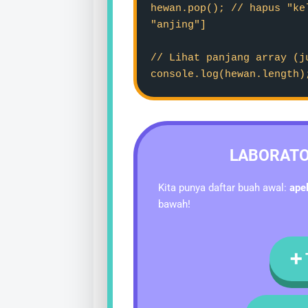
hewan.pop(); // hapus "ke
"anjing"]
// Lihat panjang array (j
console.log(hewan.length)
LABORATO
Kita punya daftar buah awal:
ape
bawah!
➕ 