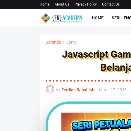
Home
About Us
Privacy Policy
Contact Us
HOME
SERI LEN
Beranda
Game
Javascript Game
Belanja
by
Ferdian Rahabista
-
Maret 17, 2026