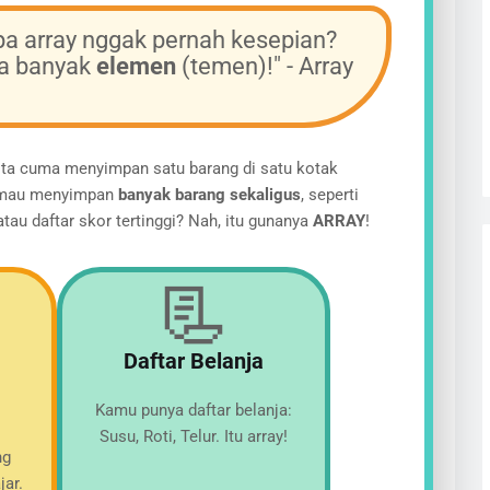
a array nggak pernah kesepian?
ya banyak
elemen
(temen)!" - Array
kita cuma menyimpan satu barang di satu kotak
ta mau menyimpan
banyak barang sekaligus
, seperti
atau daftar skor tertinggi? Nah, itu gunanya
ARRAY
!

📃
Daftar Belanja
Kamu punya daftar belanja:
Susu, Roti, Telur. Itu array!
ng
jar.