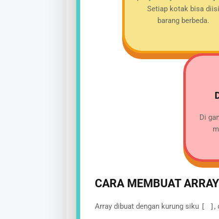
Setiap kotak bisa diis
barang berbeda.
Di ga
m
CARA MEMBUAT ARRAY 
Array dibuat dengan kurung siku
[ ]
,