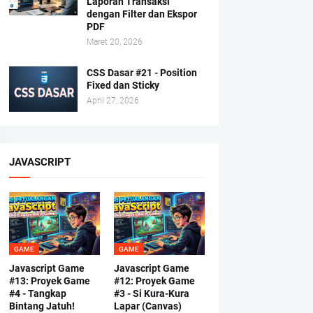
Laporan Transaksi
dengan Filter dan Ekspor
PDF
Maret 20, 2026
CSS Dasar #21 - Position
Fixed dan Sticky
April 27, 2026
JAVASCRIPT
GAME
GAME
Javascript Game
Javascript Game
#13: Proyek Game
#12: Proyek Game
#4 - Tangkap
#3 - Si Kura-Kura
Bintang Jatuh!
Lapar (Canvas)