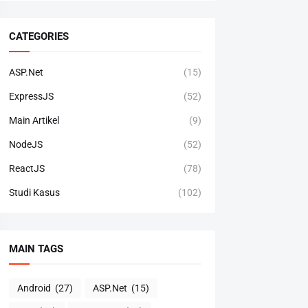
CATEGORIES
ASP.Net
(15)
ExpressJS
(52)
Main Artikel
(9)
NodeJS
(52)
ReactJS
(78)
Studi Kasus
(102)
MAIN TAGS
Android
(27)
ASP.Net
(15)