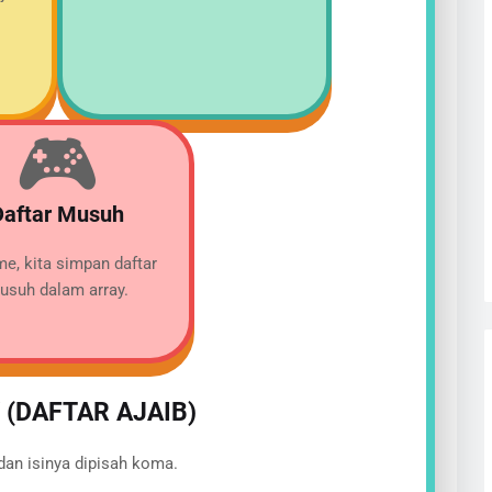
i
🎮
Daftar Musuh
me, kita simpan daftar
usuh dalam array.
(DAFTAR AJAIB)
 dan isinya dipisah koma.