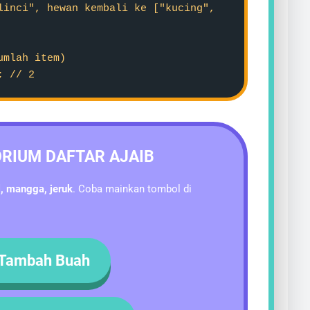
linci", hewan kembali ke ["kucing",
umlah item)
; // 2
RIUM DAFTAR AJAIB
l, mangga, jeruk
. Coba mainkan tombol di
Tambah Buah