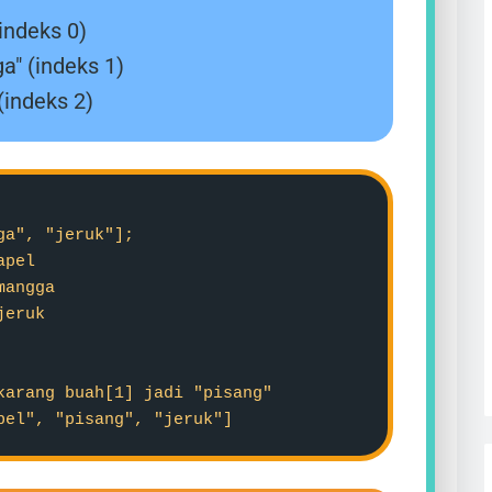
(indeks 0)
a" (indeks 1)
 (indeks 2)
ga", "jeruk"];
apel
mangga
jeruk
karang buah[1] jadi "pisang"
pel", "pisang", "jeruk"]