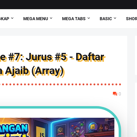
GKAP
MEGA MENU
MEGA TABS
BASIC
SHO
 #7: Jurus #5 - Daftar
 Ajaib (Array)
0