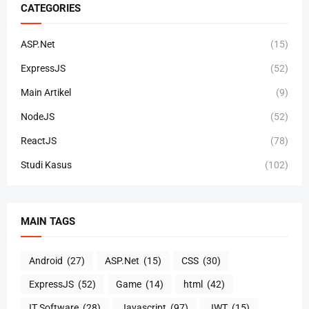
CATEGORIES
ASP.Net
(15)
ExpressJS
(52)
Main Artikel
(9)
NodeJS
(52)
ReactJS
(78)
Studi Kasus
(102)
MAIN TAGS
Android
(27)
ASP.Net
(15)
CSS
(30)
ExpressJS
(52)
Game
(14)
html
(42)
IT Software
(28)
Javascript
(97)
JWT
(15)