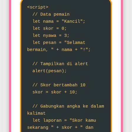
<script>
// Data pemain
let nama = "Kancil";
let skor = 0;
let nyawa = 3;
let pesan = "Selamat
bermain, " + nama + "!";
// Tampilkan di alert
alert(pesan);
// Skor bertambah 10
skor = skor + 10;
// Gabungkan angka ke dalam
kalimat
let laporan = "Skor kamu
sekarang " + skor + " dan