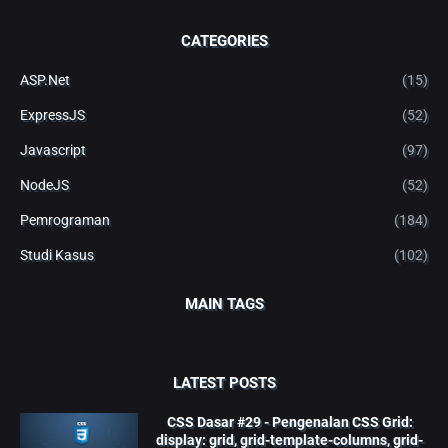
CATEGORIES
ASP.Net
(15)
ExpressJS
(52)
Javascript
(97)
NodeJS
(52)
Pemrograman
(184)
Studi Kasus
(102)
MAIN TAGS
LATEST POSTS
CSS Dasar #29 - Pengenalan CSS Grid:
display: grid, grid-template-columns, grid-