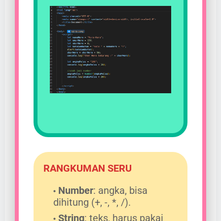
RANGKUMAN SERU
Number
: angka, bisa
dihitung (+, -, *, /).
String
: teks, harus pakai