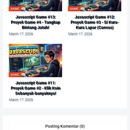
GAME
GAME
Javascript Game #13:
Javascript Game #12:
Proyek Game #4 - Tangkap
Proyek Game #3 - Si Kura-
Bintang Jatuh!
Kura Lapar (Canvas)
March 17, 2026
March 17, 2026
GAME
Javascript Game #11:
Proyek Game #2 - Klik Koin
Sebanyak-banyaknya!
March 17, 2026
Posting Komentar (0)