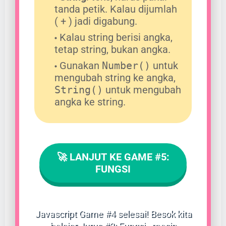
tanda petik. Kalau dijumlah
( + ) jadi digabung.
Kalau string berisi angka,
tetap string, bukan angka.
Gunakan
Number()
untuk
mengubah string ke angka,
String()
untuk mengubah
angka ke string.
🚀 LANJUT KE GAME #5:
FUNGSI
Javascript Game #4 selesai! Besok kita
belajar Jurus #3: Fungsi - mesin