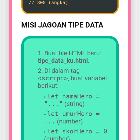
// 300 (angka)
MISI JAGOAN TIPE DATA
Buat file HTML baru:
tipe_data_ku.html
.
Di dalam tag
<script>
, buat variabel
berikut:
let namaHero =
"..."
(string)
let umurHero =
...
(number)
let skorHero = 0
(number)