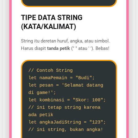
TIPE DATA STRING
(KATA/KALIMAT)
String itu deretan huruf, angka, atau simbol.
Harus diapit
tanda petik
(" " atau ' '). Bebas!
// Contoh String
let namaPemain = "Budi";
let pesan = 'Selamat datang
di game!';
let kombinasi = "Skor: 100";
// ini tetap string karena
ada petik
let angkaJadiString = "123";
// ini string, bukan angka!