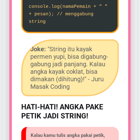
console.log(namaPemain + " "
+ pesan); // menggabung
string
Joke:
"String itu kayak
permen yupi, bisa digabung-
gabung jadi panjang. Kalau
angka kayak coklat, bisa
dimakan (dihitung)!" - Juru
Masak Coding
HATI-HATI! ANGKA PAKE
PETIK JADI STRING!
Kalau kamu tulis angka pakai petik,