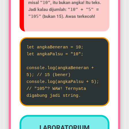
misal
"10"
, itu bukan angka! Itu teks.
Jadi kalau dijumlah:
"10" + "5" =
"105"
(bukan 15). Awas terkecoh!
let angkaBeneran = 10;
let angkaPalsu = "10";
console.log(angkaBeneran +
5); // 15 (bener)
console.log(angkaPalsu + 5);
// "105"? WAW! Ternyata
digabung jadi string.
LABORATORIUM