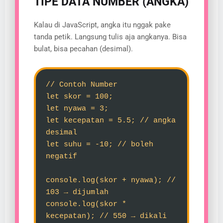
TIPE DATA NUMBER (ANGKA)
Kalau di JavaScript, angka itu nggak pake
tanda petik. Langsung tulis aja angkanya. Bisa
bulat, bisa pecahan (desimal).
// Contoh Number
let skor = 100;
let nyawa = 3;
let kecepatan = 5.5; // angka
desimal
let suhu = -10; // boleh
negatif
console.log(skor + nyawa); //
103 → dijumlah
console.log(skor *
kecepatan); // 550 → dikali