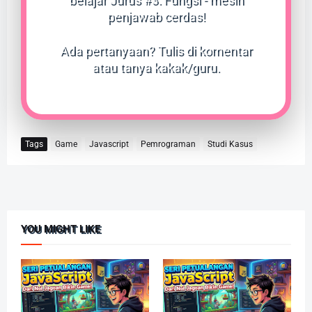
penjawab cerdas!
Ada pertanyaan? Tulis di komentar
atau tanya kakak/guru.
Tags
Game
Javascript
Pemrograman
Studi Kasus
YOU MIGHT LIKE