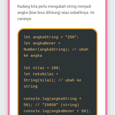
Kadang kita perlu mengubah string menjadi
angka (biar bisa dihitung) atau sebaliknya. Ini
caranya:
let angkaString = "250";
let angkaBener =
Number(angkaString); // ubah
ke angka
let nilai = 100;
let teksNilai =
String(nilai); // ubah ke
string
console.log(angkaString +
50); // "25050" (string)
console.log(angkaBener + 50);