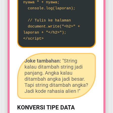
nyawa " + nyawa;
console.log(laporan);
// Tulis ke halaman
document.write("<h2>" +
laporan + "</h2>");
</script>
Joke tambahan:
"String
kalau ditambah string jadi
panjang. Angka kalau
ditambah angka jadi besar.
Tapi string ditambah angka?
Jadi kode rahasia alien !"
KONVERSI TIPE DATA