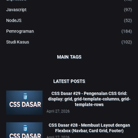
Javascript
(97)
NodeJS
(52)
Pemrograman
(184)
Studi Kasus
(102)
MAIN TAGS
LATEST POSTS
CSS Dasar #29 - Pengenalan CSS Grid:
display: grid, grid-template-columns, grid-
template-rows
April 27, 2026
CSS Dasar #28 - Membuat Layout dengan
Flexbox (Navbar, Card Grid, Footer)
April 27, 2026