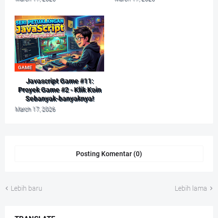
GAME
Javascript Game #11:
Proyek Game #2 - Klik Koin
Sebanyak-banyaknya!
March 17, 2026
Posting Komentar (0)
Lebih baru
Lebih lama