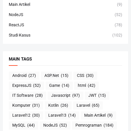
Main Artikel
(9)
NodeJS
(52)
ReactJS
(78)
Studi Kasus
(102)
MAIN TAGS
Android
(27)
ASP.Net
(15)
CSS
(30)
ExpressJS
(52)
Game
(14)
html
(42)
IT Software
(28)
Javascript
(97)
JWT
(15)
Komputer
(31)
Kotlin
(26)
Laravel
(65)
Laravel12
(30)
Laravel13
(14)
Main Artikel
(9)
MySQL
(44)
NodeJS
(52)
Pemrograman
(184)