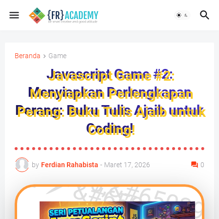
Beranda
Game
Javascript Game #2:
Menyiapkan Perlengkapan
Perang: Buku Tulis Ajaib untuk
Coding!
by
Ferdian Rahabista
-
Maret 17, 2026
0