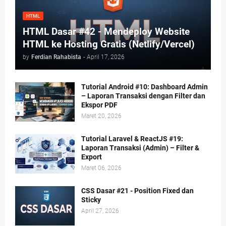
HTML
HTML Dasar #42 - Mendeploy Website
HTML ke Hosting Gratis (Netlify/Vercel)
by
Ferdian Rahabista
-
April 17, 2026
Tutorial Android #10: Dashboard Admin
– Laporan Transaksi dengan Filter dan
Ekspor PDF
Maret 20, 2026
Tutorial Laravel & ReactJS #19:
Laporan Transaksi (Admin) – Filter &
Export
Maret 06, 2026
CSS Dasar #21 - Position Fixed dan
Sticky
April 27, 2026