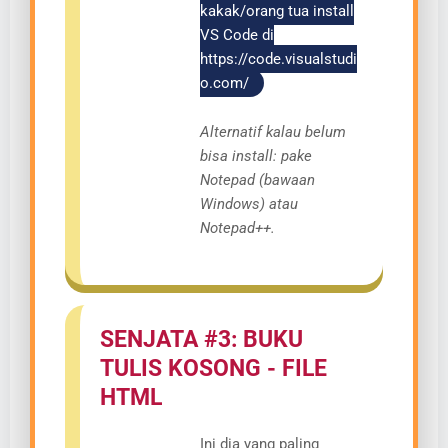
kakak/orang tua install
VS Code di
https://code.visualstudi
o.com/
Alternatif kalau belum
bisa install: pake
Notepad (bawaan
Windows) atau
Notepad++.
SENJATA #3: BUKU
TULIS KOSONG - FILE
HTML
Ini dia yang paling