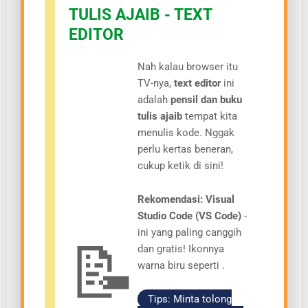
TULIS AJAIB - TEXT
EDITOR
Nah kalau browser itu
TV-nya,
text editor
ini
adalah
pensil dan buku
tulis ajaib
tempat kita
menulis kode. Nggak
perlu kertas beneran,
cukup ketik di sini!
Rekomendasi: Visual
Studio Code (VS Code)
-
ini yang paling canggih
📝
dan gratis! Ikonnya
warna biru seperti .
Tips: Minta tolong