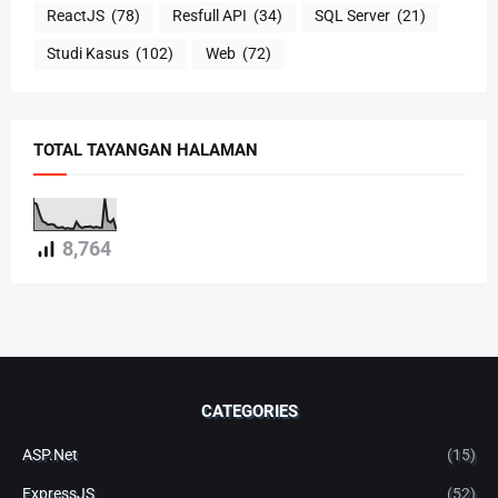
ReactJS
(78)
Resfull API
(34)
SQL Server
(21)
Studi Kasus
(102)
Web
(72)
TOTAL TAYANGAN HALAMAN
8,764
CATEGORIES
ASP.Net
(15)
ExpressJS
(52)