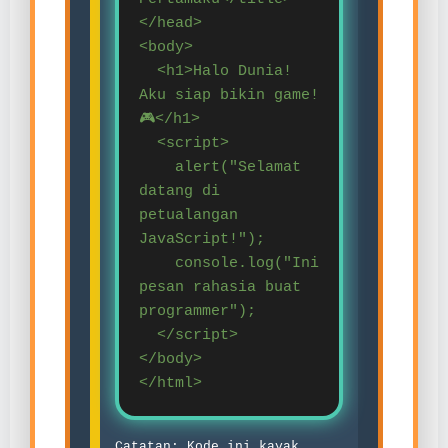
</head>
<body>
<h1>Halo Dunia!
Aku siap bikin game!
🎮</h1>
<script>
alert("Selamat
datang di
petualangan
JavaScript!");
console.log("Ini
pesan rahasia buat
programmer");
</script>
</body>
</html>
Catatan: Kode ini kayak