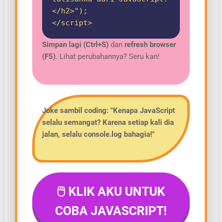
</h2>");
</script>
Simpan lagi (Ctrl+S)
dan
refresh browser
(F5)
. Lihat perubahannya? Seru kan!
Joke sambil coding:
"Kenapa JavaScript
selalu semangat? Karena setiap kali dia
jalan, selalu
console.log
bahagia!"
🖱️ KLIK AKU UNTUK
COBA JAVASCRIPT!