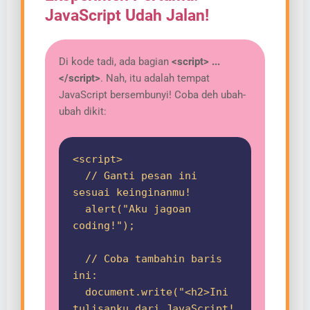
JavaScript Udah Jalan!
Di kode tadi, ada bagian
<script> ...
</script>
. Nah, itu adalah tempat
JavaScript bersembunyi! Coba deh ubah-
ubah dikit:
<script>
// Ganti pesan ini
sesuai keinginanmu!
alert("Aku jagoan
coding!");
// Coba tambahin baris
ini:
document.write("<h2>Ini
tulisanku dari JavaScript!