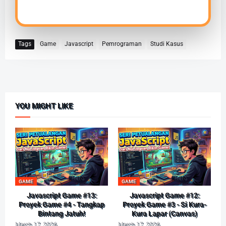
Tags
Game
Javascript
Pemrograman
Studi Kasus
YOU MIGHT LIKE
GAME
GAME
Javascript Game #13:
Javascript Game #12:
Proyek Game #4 - Tangkap
Proyek Game #3 - Si Kura-
Bintang Jatuh!
Kura Lapar (Canvas)
March 17, 2026
March 17, 2026