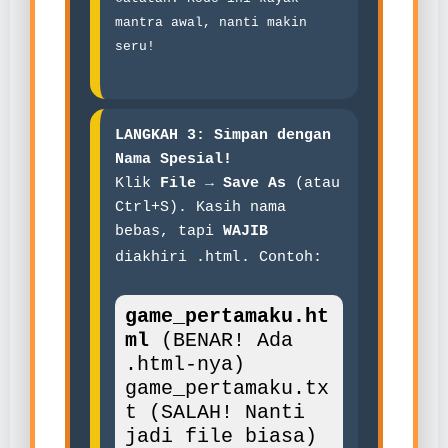
mantra awal, nanti makin
seru!
LANGKAH 3: Simpan dengan
Nama Spesial!
Klik
File → Save As
(atau
Ctrl+S). Kasih nama
bebas, tapi
WAJIB
.html
diakhiri
. Contoh:
game_pertamaku.ht
ml
(BENAR! Ada
.html-nya)
game_pertamaku.tx
t (SALAH! Nanti
jadi file biasa)