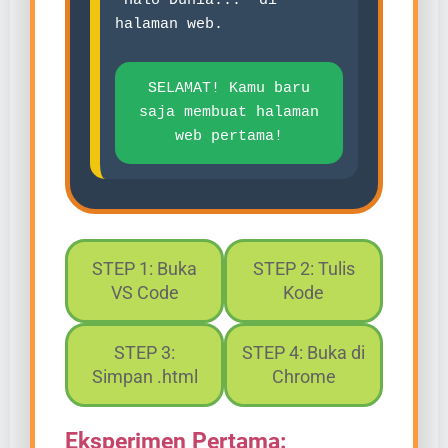
"Halo Dunia..." di
halaman web.
SELAMAT! Kamu baru
saja membuat halaman
web pertama!
STEP 1: Buka
STEP 2: Tulis
VS Code
Kode
STEP 3:
STEP 4: Buka di
Simpan .html
Chrome
Eksperimen Pertama: