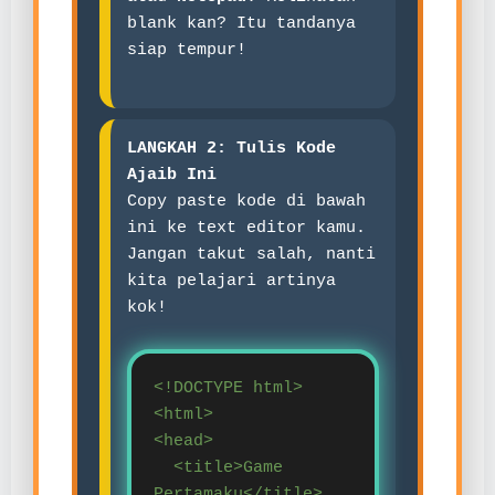
blank kan? Itu tandanya
siap tempur!
LANGKAH 2: Tulis Kode
Ajaib Ini
Copy paste kode di bawah
ini ke text editor kamu.
Jangan takut salah, nanti
kita pelajari artinya
kok!
<!DOCTYPE html>
<html>
<head>
<title>Game
Pertamaku</title>