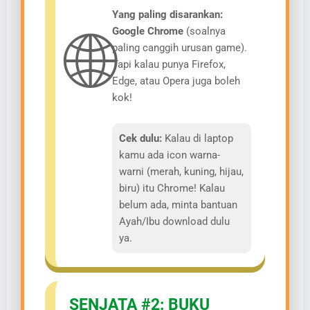
Yang paling disarankan:
🌐
Google Chrome
(soalnya
paling canggih urusan game).
Tapi kalau punya Firefox,
Edge, atau Opera juga boleh
kok!
Cek dulu:
Kalau di laptop
kamu ada icon warna-
warni (merah, kuning, hijau,
biru) itu Chrome! Kalau
belum ada, minta bantuan
Ayah/Ibu download dulu
ya.
SENJATA #2: BUKU