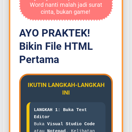
Word nanti malah jadi surat
cinta, bukan game!
AYO PRAKTEK!
Bikin File HTML
Pertama
IKUTIN LANGKAH-LANGKAH
INI
LANGKAH 1: Buka Text
Editor
Buka
Visual Studio Code
atau
Notepad
. Kelihatan