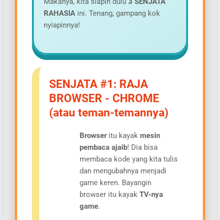
Makanya, kita siapin dulu
3 SENJATA
RAHASIA
ini. Tenang, gampang kok
nyiapinnya!
SENJATA #1: RAJA
BROWSER - CHROME
(atau teman-temannya)
Browser
itu kayak
mesin
pembaca ajaib
! Dia bisa
membaca kode yang kita tulis
dan mengubahnya menjadi
game keren. Bayangin
browser itu kayak
TV-nya
game
.