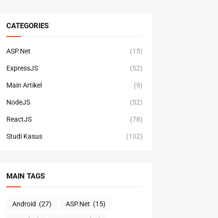
CATEGORIES
ASP.Net
(15)
ExpressJS
(52)
Main Artikel
(9)
NodeJS
(52)
ReactJS
(78)
Studi Kasus
(102)
MAIN TAGS
Android
(27)
ASP.Net
(15)