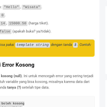
h:
,
.
"Hello"
"Wisata"
,
.
0
,
(harga tiket).
.14
15000.50
(apakah buka? ya/tidak).
false
isa pakai
dengan tanda
. Contoh:
template string
$
i Error Kosong
 kosong (null)
. Ini untuk mencegah error yang sering terjadi
tuh variable yang bisa kosong, misalnya karena data dari
tanda
tanya (?)
setelah tipe data.
boleh kosong
