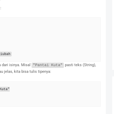
:
diubah
a dari isinya. Misal
pasti teks (String),
"Pantai Kuta"
 jelas, kita bisa tulis tipenya:
uta"
