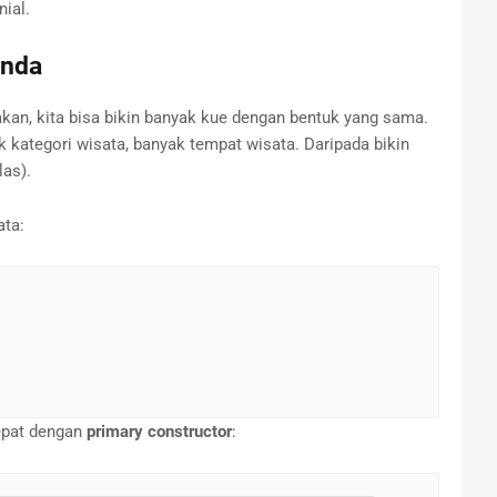
ial.
enda
takan, kita bisa bikin banyak kue dengan bentuk yang sama.
ak kategori wisata, banyak tempat wisata. Daripada bikin
las).
ata:
cepat dengan
primary constructor
: