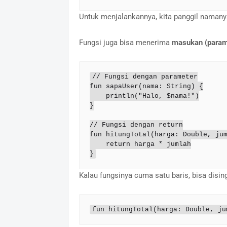
Untuk menjalankannya, kita panggil naman
Fungsi juga bisa menerima
masukan (param
// Fungsi dengan parameter

fun sapaUser(nama: String) {

    println("Halo, $nama!")

}

// Fungsi dengan return

fun hitungTotal(harga: Double, jum
    return harga * jumlah

}
Kalau fungsinya cuma satu baris, bisa disi
fun hitungTotal(harga: Double, ju