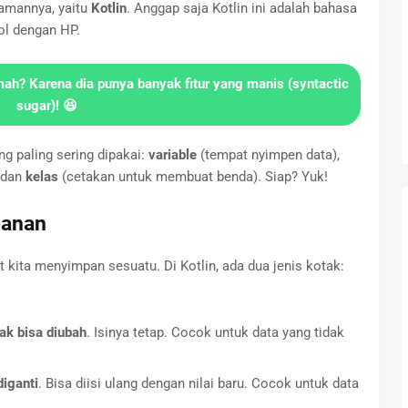
ramannya, yaitu
Kotlin
. Anggap saja Kotlin ini adalah bahasa
ol dengan HP.
mah? Karena dia punya banyak fitur yang
manis
(syntactic
sugar)! 😆
ang paling sering dipakai:
variable
(tempat nyimpen data),
 dan
kelas
(cetakan untuk membuat benda). Siap? Yuk!
panan
 kita menyimpan sesuatu. Di Kotlin, ada dua jenis kotak:
idak bisa diubah
. Isinya tetap. Cocok untuk data yang tidak
diganti
. Bisa diisi ulang dengan nilai baru. Cocok untuk data
.