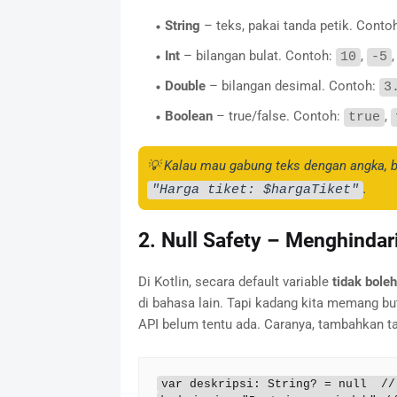
String
– teks, pakai tanda petik. Conto
Int
– bilangan bulat. Contoh:
,
10
-5
Double
– bilangan desimal. Contoh:
3
Boolean
– true/false. Contoh:
,
true
💡 Kalau mau gabung teks dengan angka, b
.
"Harga tiket: $hargaTiket"
2. Null Safety – Menghindar
Di Kotlin, secara default variable
tidak boleh
di bahasa lain. Tapi kadang kita memang bu
API belum tentu ada. Caranya, tambahkan 
var deskripsi: String? = null  // 