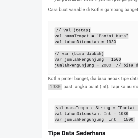
Cara buat variable di Kotlin gampang banget
// val (tetap)

val namaTempat = "Pantai Kuta"

val tahunDitemukan = 1930

// var (bisa diubah)

var jumlahPengunjung = 1500

jumlahPengunjung = 2000  // bisa 
Kotlin pinter banget, dia bisa nebak tipe dat
pasti angka bulat (Int). Tapi kalau mau
1930
val namaTempat: String = "Pantai K
val tahunDitemukan: Int = 1930

var jumlahPengunjung: Int = 1500
Tipe Data Sederhana