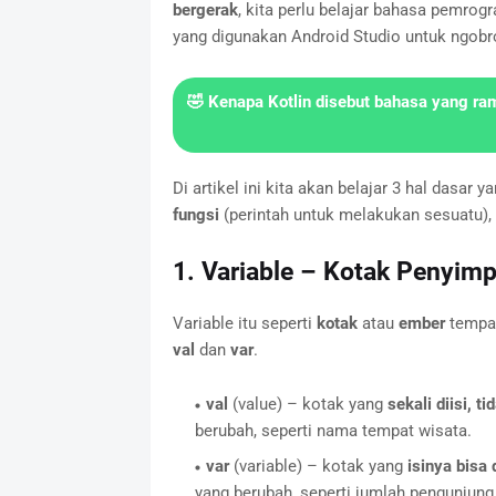
bergerak
, kita perlu belajar bahasa pemrog
yang digunakan Android Studio untuk ngobr
🤣 Kenapa Kotlin disebut bahasa yang ra
Di artikel ini kita akan belajar 3 hal dasar y
fungsi
(perintah untuk melakukan sesuatu),
1. Variable – Kotak Penyim
Variable itu seperti
kotak
atau
ember
tempat
val
dan
var
.
val
(value) – kotak yang
sekali diisi, t
berubah, seperti nama tempat wisata.
var
(variable) – kotak yang
isinya bisa 
yang berubah, seperti jumlah pengunjung