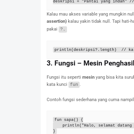
deskripsi = "Pantai yang indah" /
Kalau mau akses variable yang mungkin null
assertion)
kalau yakin tidak null. Tapi hati-h
pakai
?.
println(deskripsi?.length)  // ka
3. Fungsi – Mesin Penghasil
Fungsi itu seperti
mesin
yang bisa kita suru
kata kunci
.
fun
Contoh fungsi sederhana yang cuma nampili
fun sapa() {

    println("Halo, selamat datang di aplikasi wisata!")

}