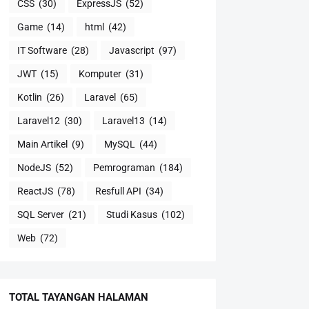
CSS
(30)
ExpressJS
(52)
Game
(14)
html
(42)
IT Software
(28)
Javascript
(97)
JWT
(15)
Komputer
(31)
Kotlin
(26)
Laravel
(65)
Laravel12
(30)
Laravel13
(14)
Main Artikel
(9)
MySQL
(44)
NodeJS
(52)
Pemrograman
(184)
ReactJS
(78)
Resfull API
(34)
SQL Server
(21)
Studi Kasus
(102)
Web
(72)
TOTAL TAYANGAN HALAMAN