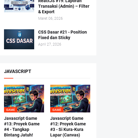
ReactJS #19: Laporan
Transaksi (Admin) – Filter
& Export
Maret 06, 2026
CSS Dasar #21 - Position
Fixed dan Sticky
April 27, 2026
JAVASCRIPT
GAME
GAME
Javascript Game
Javascript Game
#13: Proyek Game
#12: Proyek Game
#4 - Tangkap
#3 - Si Kura-Kura
Bintang Jatuh!
Lapar (Canvas)