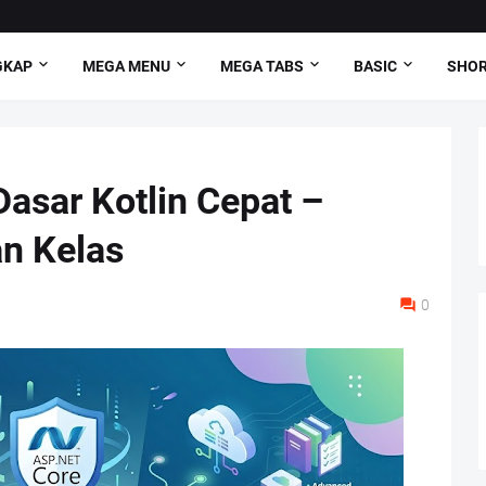
GKAP
MEGA MENU
MEGA TABS
BASIC
SHO
Dasar Kotlin Cepat –
an Kelas
0