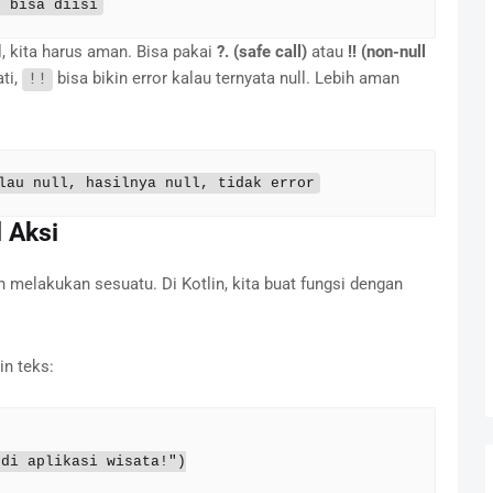
/ bisa diisi
, kita harus aman. Bisa pakai
?. (safe call)
atau
!! (non-null
ati,
bisa bikin error kalau ternyata null. Lebih aman
!!
lau null, hasilnya null, tidak error
 Aksi
h melakukan sesuatu. Di Kotlin, kita buat fungsi dengan
n teks: