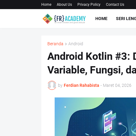
Home
About Us
Privacy Policy
Contact Us
HOME
SERI LEN
Beranda
Android
Android Kotlin #3: 
Variable, Fungsi, d
by
Ferdian Rahabista
-
Maret 04, 2026