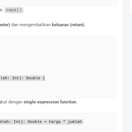
ya:
.
sapa()
eter)
dan mengembalikan
keluaran (return)
.
lah: Int): Double {

ngkat dengan
single-expression function
:
mlah: Int): Double = harga * jumlah