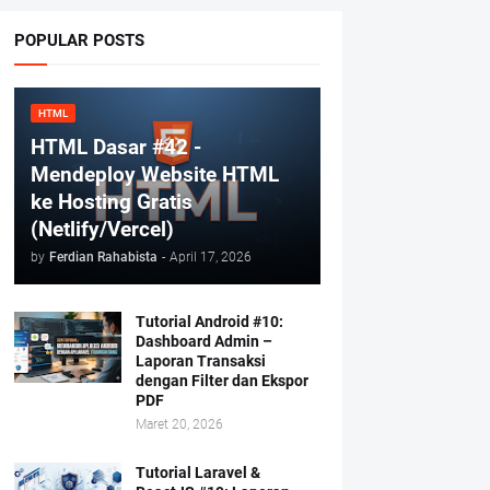
POPULAR POSTS
HTML
HTML Dasar #42 -
Mendeploy Website HTML
ke Hosting Gratis
(Netlify/Vercel)
by
Ferdian Rahabista
-
April 17, 2026
Tutorial Android #10:
Dashboard Admin –
Laporan Transaksi
dengan Filter dan Ekspor
PDF
Maret 20, 2026
Tutorial Laravel &