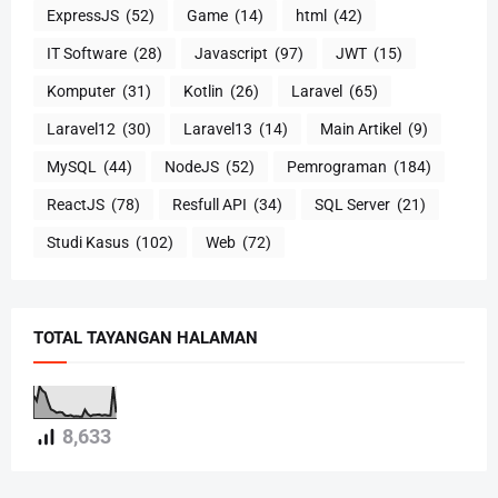
ExpressJS
(52)
Game
(14)
html
(42)
IT Software
(28)
Javascript
(97)
JWT
(15)
Komputer
(31)
Kotlin
(26)
Laravel
(65)
Laravel12
(30)
Laravel13
(14)
Main Artikel
(9)
MySQL
(44)
NodeJS
(52)
Pemrograman
(184)
ReactJS
(78)
Resfull API
(34)
SQL Server
(21)
Studi Kasus
(102)
Web
(72)
TOTAL TAYANGAN HALAMAN
8,633