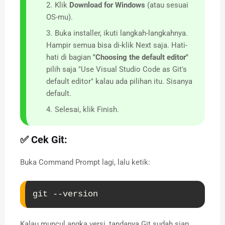
Klik
Download for Windows
(atau sesuai
OS-mu).
Buka installer, ikuti langkah-langkahnya.
Hampir semua bisa di-klik Next saja. Hati-
hati di bagian
"Choosing the default editor"
pilih saja "Use Visual Studio Code as Git's
default editor" kalau ada pilihan itu. Sisanya
default.
Selesai, klik Finish.
✅ Cek Git:
Buka Command Prompt lagi, lalu ketik:
git --version
Kalau muncul angka versi, tandanya Git sudah siap