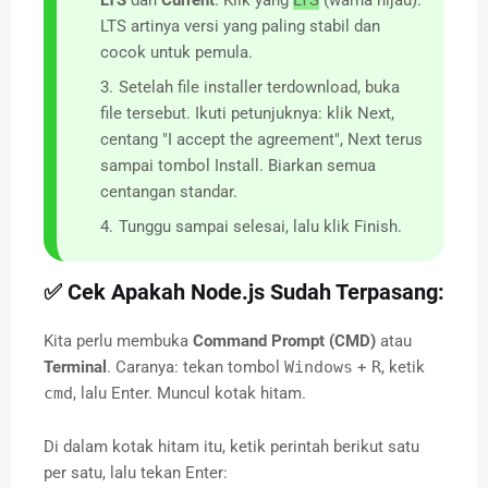
LTS
dan
Current
. Klik yang
LTS
(warna hijau).
LTS artinya versi yang paling stabil dan
cocok untuk pemula.
Setelah file installer terdownload, buka
file tersebut. Ikuti petunjuknya: klik Next,
centang "I accept the agreement", Next terus
sampai tombol Install. Biarkan semua
centangan standar.
Tunggu sampai selesai, lalu klik Finish.
✅ Cek Apakah Node.js Sudah Terpasang:
Kita perlu membuka
Command Prompt (CMD)
atau
Terminal
. Caranya: tekan tombol
Windows
+
R
, ketik
cmd
, lalu Enter. Muncul kotak hitam.
Di dalam kotak hitam itu, ketik perintah berikut satu
per satu, lalu tekan Enter: