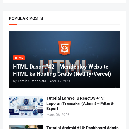
POPULAR POSTS
HTML
HTML Dasar #42 - Mendeploy Website
HTML ke Hosting Gratis (Netlify/Vercel)
by
Ferdian Rahabista
-
April 17, 2026
Tutorial Laravel & ReactJS #19:
Laporan Transaksi (Admin) – Filter &
Export
Maret 06, 2026
Tutorial Android #10: Dashboard Admin