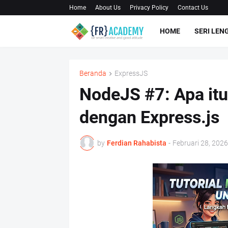
Home
About Us
Privacy Policy
Contact Us
HOME
SERI LEN
Beranda
ExpressJS
NodeJS #7: Apa it
dengan Express.js
by
Ferdian Rahabista
-
Februari 28, 2026