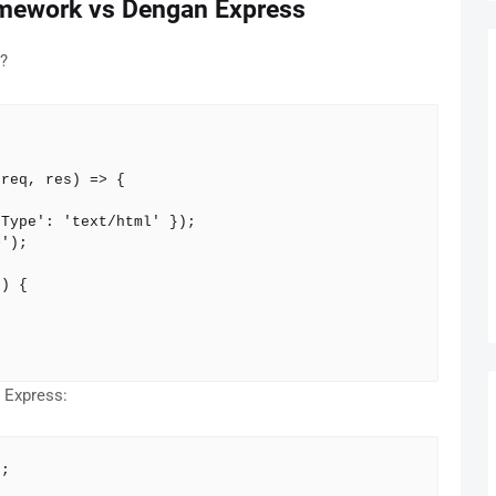
amework vs Dengan Express
?
req, res) => {

 Express:
;
