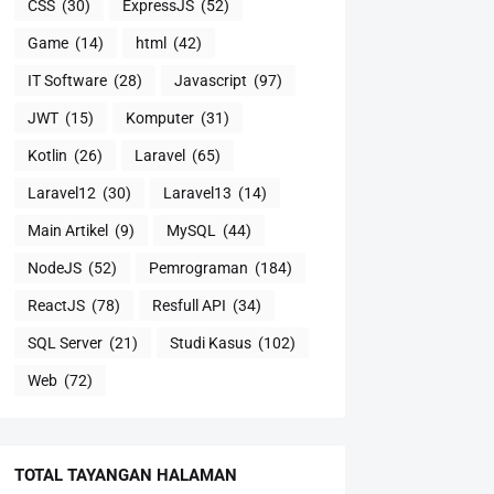
CSS
(30)
ExpressJS
(52)
Game
(14)
html
(42)
IT Software
(28)
Javascript
(97)
JWT
(15)
Komputer
(31)
Kotlin
(26)
Laravel
(65)
Laravel12
(30)
Laravel13
(14)
Main Artikel
(9)
MySQL
(44)
NodeJS
(52)
Pemrograman
(184)
ReactJS
(78)
Resfull API
(34)
SQL Server
(21)
Studi Kasus
(102)
Web
(72)
TOTAL TAYANGAN HALAMAN