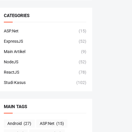
CATEGORIES
ASP.Net
(15)
ExpressJS
(52)
Main Artikel
(9)
NodeJS
(52)
ReactJS
(78)
Studi Kasus
(102)
MAIN TAGS
Android
(27)
ASP.Net
(15)