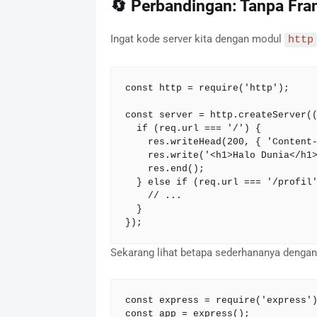
🔄 Perbandingan: Tanpa Fr
Ingat kode server kita dengan modul
http
const http = require('http');

const server = http.createServer((
  if (req.url === '/') {

    res.writeHead(200, { 'Content-Type': 'text/html' });

    res.write('<h1>Halo Dunia</h1>');

    res.end();

  } else if (req.url === '/profil') {

    // ...

  }

});
Sekarang lihat betapa sederhananya dengan
const express = require('express')
const app = express();
