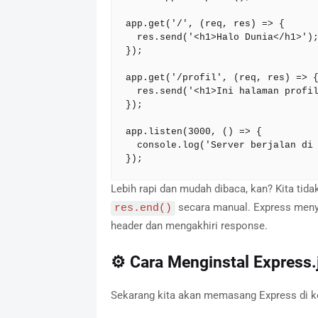
app.get('/', (req, res) => {

  res.send('<h1>Halo Dunia</h1>');

});

app.get('/profil', (req, res) => {
  res.send('<h1>Ini halaman profil</h1>');

});

app.listen(3000, () => {

  console.log('Server berjalan di port 3000');

});
Lebih rapi dan mudah dibaca, kan? Kita tida
secara manual. Express meny
res.end()
header dan mengakhiri response.
⚙️ Cara Menginstal Express.
Sekarang kita akan memasang Express di ko