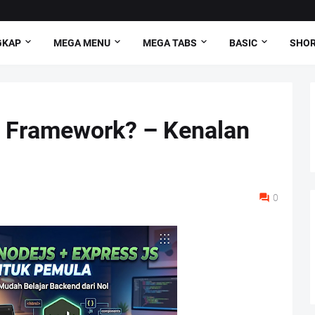
GKAP
MEGA MENU
MEGA TABS
BASIC
SHO
u Framework? – Kenalan
0