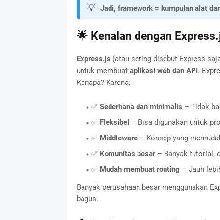
💡
Jadi, framework = kumpulan alat d
🌟 Kenalan dengan Express.
Express.js
(atau sering disebut Express sa
untuk membuat
aplikasi web dan API
. Expr
Kenapa? Karena:
✅
Sederhana dan minimalis
– Tidak ban
✅
Fleksibel
– Bisa digunakan untuk pro
✅
Middleware
– Konsep yang memudahk
✅
Komunitas besar
– Banyak tutorial, 
✅
Mudah membuat routing
– Jauh lebi
Banyak perusahaan besar menggunakan Expres
bagus.