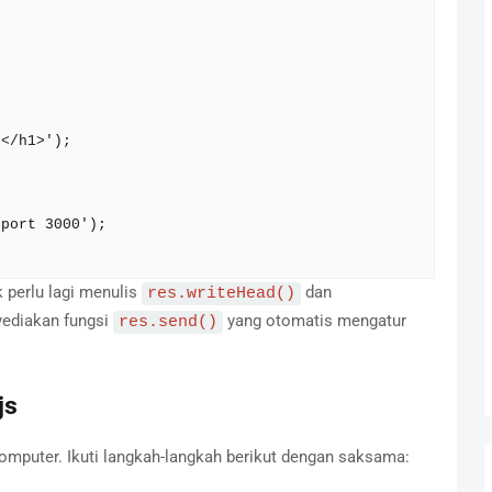


k perlu lagi menulis
dan
res.writeHead()
ediakan fungsi
yang otomatis mengatur
res.send()
js
mputer. Ikuti langkah-langkah berikut dengan saksama: