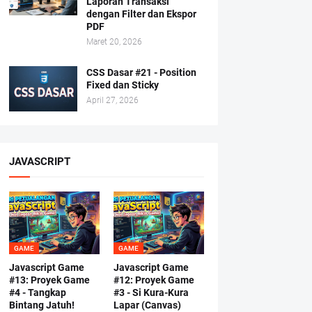
Laporan Transaksi
dengan Filter dan Ekspor
PDF
Maret 20, 2026
CSS Dasar #21 - Position
Fixed dan Sticky
April 27, 2026
JAVASCRIPT
GAME
GAME
Javascript Game
Javascript Game
#13: Proyek Game
#12: Proyek Game
#4 - Tangkap
#3 - Si Kura-Kura
Bintang Jatuh!
Lapar (Canvas)