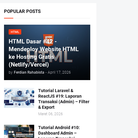
POPULAR POSTS
HTML
HTML Dasar #42 -
Mendeploy Website HTML
ke Hosting Gratis
(Netlify/Vercel)
by
Ferdian Rahabista
-
April 17, 2026
Tutorial Laravel &
ReactJS #19: Laporan
Transaksi (Admin) – Filter
& Export
Maret 06, 2026
Tutorial Android #10:
Dashboard Admin –