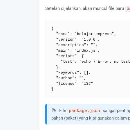
Setelah dijalankan, akan muncul file baru
p
{

  "name": "belajar-express",

  "version": "1.0.0",

  "description": "",

  "main": "index.js",

  "scripts": {

    "test": "echo \"Error: no test specified\" && exit 1"

  },

  "keywords": [],

  "author": "",

  "license": "ISC"

}
📝
File
sangat penting
package.json
bahan (paket) yang kita gunakan dalam p