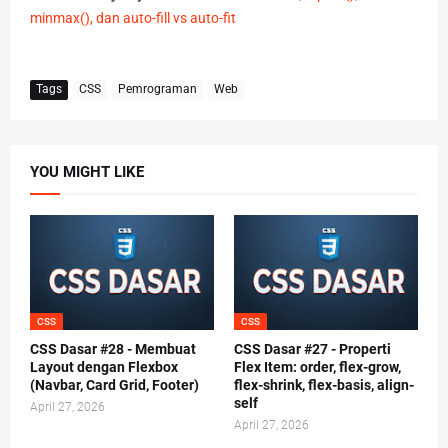
minmax(), dan auto-fill vs auto-fit
Tags
CSS
Pemrograman
Web
YOU MIGHT LIKE
CSS
CSS
CSS Dasar #28 - Membuat
CSS Dasar #27 - Properti
Layout dengan Flexbox
Flex Item: order, flex-grow,
(Navbar, Card Grid, Footer)
flex-shrink, flex-basis, align-
self
April 27, 2026
April 27, 2026