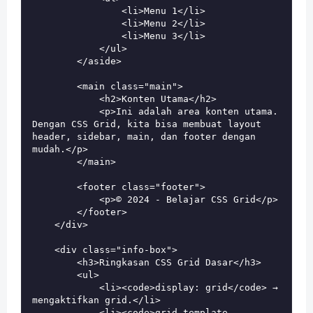
                <li>Menu 1</li>

                <li>Menu 2</li>

                <li>Menu 3</li>

            </ul>

        </aside>

        <main class="main">

            <h2>Konten Utama</h2>

            <p>Ini adalah area konten utama. 
Dengan CSS Grid, kita bisa membuat layout 
header, sidebar, main, dan footer dengan 
mudah.</p>

        </main>

        <footer class="footer">

            <p>© 2024 - Belajar CSS Grid</p>

        </footer>

    </div>

    <div class="info-box">

        <h3>Ringkasan CSS Grid Dasar</h3>

        <ul>

            <li><code>display: grid</code> → 
mengaktifkan grid.</li>

            <li><code>grid-template-