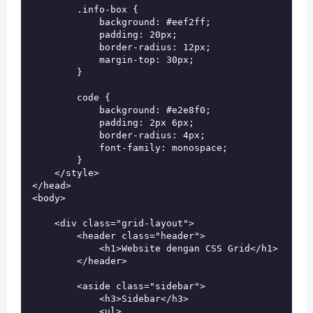
        .info-box {

            background: #eef2ff;

            padding: 20px;

            border-radius: 12px;

            margin-top: 30px;

        }

        code {

            background: #e2e8f0;

            padding: 2px 6px;

            border-radius: 4px;

            font-family: monospace;

        }

    </style>

</head>

<body>

    <div class="grid-layout">

        <header class="header">

            <h1>Website dengan CSS Grid</h1>

        </header>

        <aside class="sidebar">

            <h3>Sidebar</h3>

            <ul>
