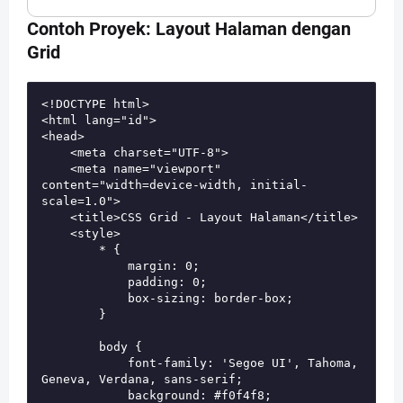
Contoh Proyek: Layout Halaman dengan
Grid
<!DOCTYPE html>

<html lang="id">

<head>

    <meta charset="UTF-8">

    <meta name="viewport" 
content="width=device-width, initial-
scale=1.0">

    <title>CSS Grid - Layout Halaman</title>

    <style>

        * {

            margin: 0;

            padding: 0;

            box-sizing: border-box;

        }

        body {

            font-family: 'Segoe UI', Tahoma, 
Geneva, Verdana, sans-serif;

            background: #f0f4f8;
