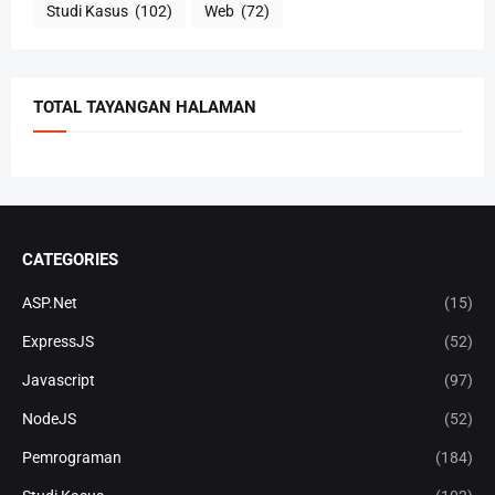
Studi Kasus
(102)
Web
(72)
TOTAL TAYANGAN HALAMAN
CATEGORIES
ASP.Net
(15)
ExpressJS
(52)
Javascript
(97)
NodeJS
(52)
Pemrograman
(184)