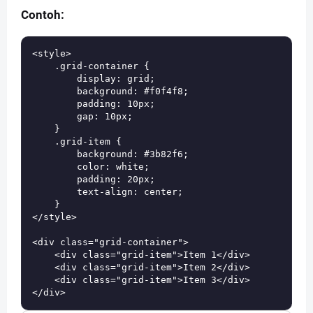
Contoh:
<style>

    .grid-container {

        display: grid;

        background: #f0f4f8;

        padding: 10px;

        gap: 10px;

    }

    .grid-item {

        background: #3b82f6;

        color: white;

        padding: 20px;

        text-align: center;

    }

</style>

<div class="grid-container">

    <div class="grid-item">Item 1</div>

    <div class="grid-item">Item 2</div>

    <div class="grid-item">Item 3</div>
