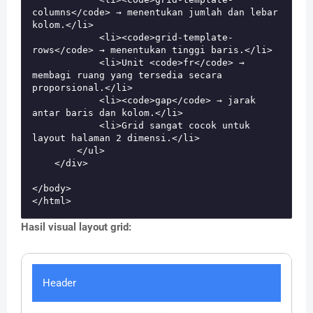
columns</code> → menentukan jumlah dan lebar 
kolom.</li>

            <li><code>grid-template-
rows</code> → menentukan tinggi baris.</li>

            <li>Unit <code>fr</code> → 
membagi ruang yang tersedia secara 
proporsional.</li>

            <li><code>gap</code> → jarak 
antar baris dan kolom.</li>

            <li>Grid sangat cocok untuk 
layout halaman 2 dimensi.</li>

        </ul>

    </div>

</body>

Hasil visual layout grid:
Header