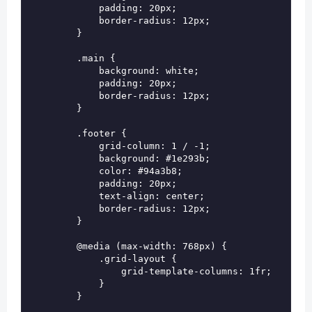
            padding: 20px;

            border-radius: 12px;

        }

        .main {

            background: white;

            padding: 20px;

            border-radius: 12px;

        }

        .footer {

            grid-column: 1 / -1;

            background: #1e293b;

            color: #94a3b8;

            padding: 20px;

            text-align: center;

            border-radius: 12px;

        }

        @media (max-width: 768px) {

            .grid-layout {

                grid-template-columns: 1fr;

            }

        }
