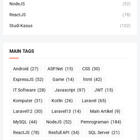
NodeJS
(52)
ReactJS
(78)
Studi Kasus
(102)
MAIN TAGS
Android
(27)
ASP.Net
(15)
CSS
(30)
ExpressJS
(52)
Game
(14)
html
(42)
IT Software
(28)
Javascript
(97)
JWT
(15)
Komputer
(31)
Kotlin
(26)
Laravel
(65)
Laravel12
(30)
Laravel13
(14)
Main Artikel
(9)
MySQL
(44)
NodeJS
(52)
Pemrograman
(184)
ReactJS
(78)
Resfull API
(34)
SQL Server
(21)