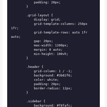
            padding: 20px;

        }

        .grid-layout {

            display: grid;

            grid-template-columns: 250px 
1fr;

            grid-template-rows: auto 1fr 
auto;

            gap: 20px;

            max-width: 1200px;

            margin: 0 auto;

            min-height: 100vh;

        }

        .header {

            grid-column: 1 / -1;

            background: #3b82f6;

            color: white;

            padding: 20px;

            border-radius: 12px;

        }

        .sidebar {

            background: #f8fafc;
