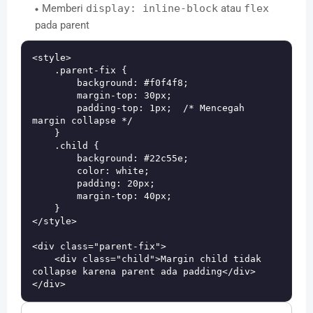
Memberi
display: inline-block
atau
flex
pada parent
<style>

    .parent-fix {

        background: #f0f4f8;

        margin-top: 30px;

        padding-top: 1px;  /* Mencegah 
margin collapse */

    }

    .child {

        background: #22c55e;

        color: white;

        padding: 20px;

        margin-top: 40px;

    }

</style>

<div class="parent-fix">

    <div class="child">Margin child tidak 
collapse karena parent ada padding</div>
