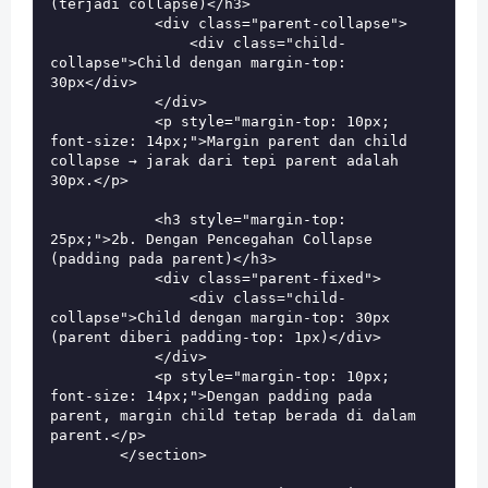
(terjadi collapse)</h3>

            <div class="parent-collapse">

                <div class="child-
collapse">Child dengan margin-top: 
30px</div>

            </div>

            <p style="margin-top: 10px; 
font-size: 14px;">Margin parent dan child 
collapse → jarak dari tepi parent adalah 
30px.</p>

            <h3 style="margin-top: 
25px;">2b. Dengan Pencegahan Collapse 
(padding pada parent)</h3>

            <div class="parent-fixed">

                <div class="child-
collapse">Child dengan margin-top: 30px 
(parent diberi padding-top: 1px)</div>

            </div>

            <p style="margin-top: 10px; 
font-size: 14px;">Dengan padding pada 
parent, margin child tetap berada di dalam 
parent.</p>

        </section>
