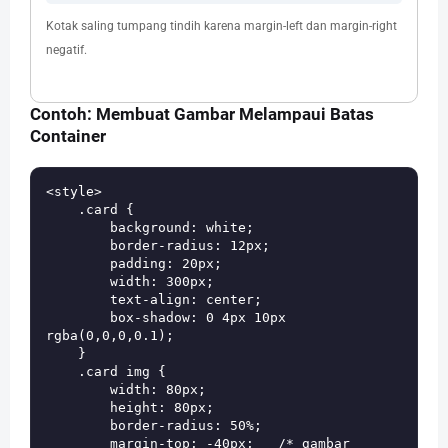
Kotak saling tumpang tindih karena margin-left dan margin-right
negatif.
Contoh: Membuat Gambar Melampaui Batas
Container
<style>

    .card {

        background: white;

        border-radius: 12px;

        padding: 20px;

        width: 300px;

        text-align: center;

        box-shadow: 0 4px 10px 
rgba(0,0,0,0.1);

    }

    .card img {

        width: 80px;

        height: 80px;

        border-radius: 50%;

        margin-top: -40px;   /* gambar 