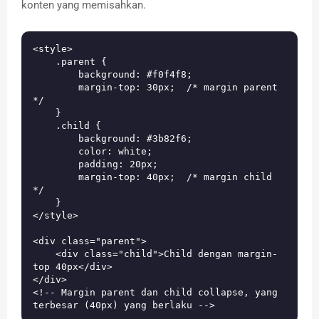
konten yang memisahkan.
<style>

    .parent {

        background: #f0f4f8;

        margin-top: 30px;  /* margin parent 
*/

    }

    .child {

        background: #3b82f6;

        color: white;

        padding: 20px;

        margin-top: 40px;  /* margin child 
*/

    }

</style>

<div class="parent">

    <div class="child">Child dengan margin-
top 40px</div>

</div>

<!-- Margin parent dan child collapse, yang 