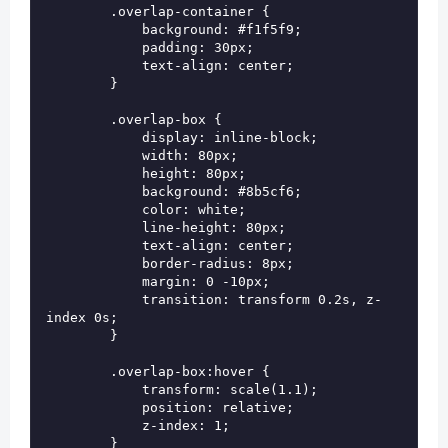
        .overlap-container {

            background: #f1f5f9;

            padding: 30px;

            text-align: center;

        }

        .overlap-box {

            display: inline-block;

            width: 80px;

            height: 80px;

            background: #8b5cf6;

            color: white;

            line-height: 80px;

            text-align: center;

            border-radius: 8px;

            margin: 0 -10px;

            transition: transform 0.2s, z-
index 0s;

        }

        .overlap-box:hover {

            transform: scale(1.1);

            position: relative;

            z-index: 1;

        }
