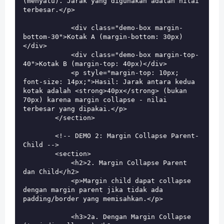
(menyatu). Jarak yang digunakan adalah nilai 
terbesar.</p>

            <div class="demo-box margin-
bottom-30">Kotak A (margin-bottom: 30px)
</div>

            <div class="demo-box margin-top-
40">Kotak B (margin-top: 40px)</div>

            <p style="margin-top: 10px; 
font-size: 14px;">Hasil: Jarak antara kedua 
kotak adalah <strong>40px</strong> (bukan 
70px) karena margin collapse - nilai 
terbesar yang dipakai.</p>

        </section>

        <!-- DEMO 2: Margin Collapse Parent-
Child -->

        <section>

            <h2>2. Margin Collapse Parent 
dan Child</h2>

            <p>Margin child dapat collapse 
dengan margin parent jika tidak ada 
padding/border yang memisahkan.</p>

            <h3>2a. Dengan Margin Collapse 