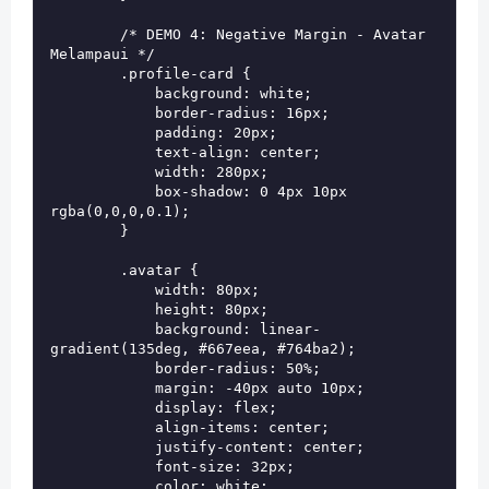
        /* DEMO 4: Negative Margin - Avatar 
Melampaui */

        .profile-card {

            background: white;

            border-radius: 16px;

            padding: 20px;

            text-align: center;

            width: 280px;

            box-shadow: 0 4px 10px 
rgba(0,0,0,0.1);

        }

        .avatar {

            width: 80px;

            height: 80px;

            background: linear-
gradient(135deg, #667eea, #764ba2);

            border-radius: 50%;

            margin: -40px auto 10px;

            display: flex;

            align-items: center;

            justify-content: center;

            font-size: 32px;

            color: white;
