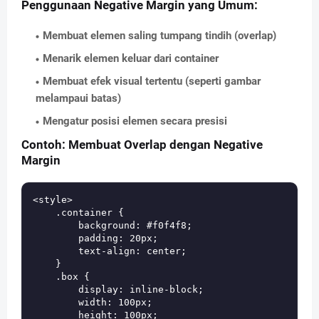
Penggunaan Negative Margin yang Umum:
Membuat elemen saling tumpang tindih (overlap)
Menarik elemen keluar dari container
Membuat efek visual tertentu (seperti gambar
melampaui batas)
Mengatur posisi elemen secara presisi
Contoh: Membuat Overlap dengan Negative
Margin
<style>

    .container {

        background: #f0f4f8;

        padding: 20px;

        text-align: center;

    }

    .box {

        display: inline-block;

        width: 100px;

        height: 100px;
