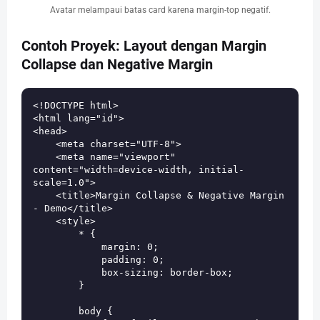
Avatar melampaui batas card karena margin-top negatif.
Contoh Proyek: Layout dengan Margin
Collapse dan Negative Margin
<!DOCTYPE html>

<html lang="id">

<head>

    <meta charset="UTF-8">

    <meta name="viewport" 
content="width=device-width, initial-
scale=1.0">

    <title>Margin Collapse & Negative Margin 
- Demo</title>

    <style>

        * {

            margin: 0;

            padding: 0;

            box-sizing: border-box;

        }

        body {
