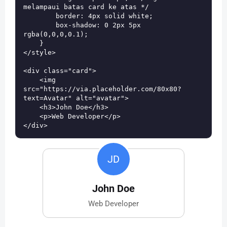
melampaui batas card ke atas */

        border: 4px solid white;

        box-shadow: 0 2px 5px 
rgba(0,0,0,0.1);

    }

</style>

<div class="card">

    <img 
src="https://via.placeholder.com/80x80?
text=Avatar" alt="avatar">

    <h3>John Doe</h3>

    <p>Web Developer</p>

JD
John Doe
Web Developer