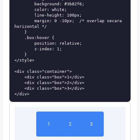
        background: #3b82f6;

        color: white;

        line-height: 100px;

        margin: 0 -10px;  /* overlap secara 
horizontal */

    }

    .box:hover {

        position: relative;

        z-index: 1;

    }

</style>

<div class="container">

    <div class="box">1</div>

    <div class="box">2</div>

    <div class="box">3</div>

1
2
3