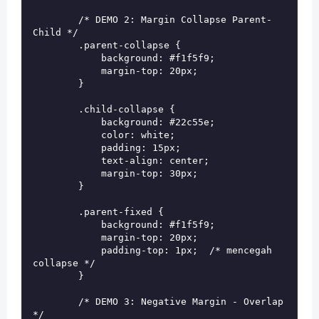
        /* DEMO 2: Margin Collapse Parent-
Child */

        .parent-collapse {

            background: #f1f5f9;

            margin-top: 20px;

        }

        .child-collapse {

            background: #22c55e;

            color: white;

            padding: 15px;

            text-align: center;

            margin-top: 30px;

        }

        .parent-fixed {

            background: #f1f5f9;

            margin-top: 20px;

            padding-top: 1px;  /* mencegah 
collapse */

        }

        /* DEMO 3: Negative Margin - Overlap 
*/
