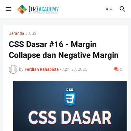
Beranda
CSS
CSS Dasar #16 - Margin
Collapse dan Negative Margin
by
Ferdian Rahabista
-
April 27, 2026
0