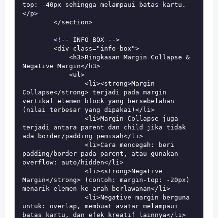
top: -40px
 sehingga melampaui batas kartu.
</p>

        </section>

        <!-- INFO BOX -->

        <div class="info-box">

            <h3>Ringkasan Margin Collapse & 
Negative Margin</h3>

            <ul>

                <li><strong>Margin 
Collapse</strong> terjadi pada margin 
vertikal elemen block yang bersebelahan 
(nilai terbesar yang dipakai)</li>

                <li>Margin Collapse juga 
terjadi antara parent dan child jika tidak 
ada border/padding pemisah</li>

                <li>Cara mencegah: beri 
padding/border pada parent, atau gunakan 
overflow: auto/hidden</li>

                <li><strong>Negative 
Margin</strong> (contoh: margin-top: -20px) 
menarik elemen ke arah berlawanan</li>

                <li>Negative margin berguna 
untuk: overlap, membuat avatar melampaui 
batas kartu, dan efek kreatif lainnya</li>
