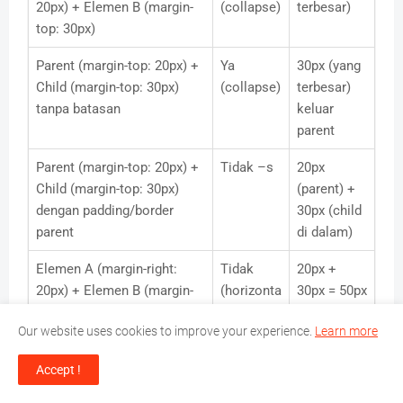
20px) + Elemen B (margin-
(collapse)
terbesar)
top: 30px)
Parent (margin-top: 20px) +
Ya
30px (yang
Child (margin-top: 30px)
(collapse)
terbesar)
tanpa batasan
keluar
parent
Parent (margin-top: 20px) +
Tidak –s
20px
Child (margin-top: 30px)
(parent) +
dengan padding/border
30px (child
parent
di dalam)
Elemen A (margin-right:
Tidak
20px +
20px) + Elemen B (margin-
(horizonta
30px = 50px
left: 30px) horizontal
l tidak
(dijumlahka
Our website uses cookies to improve your experience.
Learn more
collapse)
n)
Accept !
Kesalahan Umum Pemula