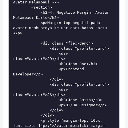
Avatar Melampaui -->

        <section>

            <h2>4. Negative Margin: Avatar 
Melampaui Kartu</h2>

            <p>Margin-top negatif pada 
avatar membuatnya keluar dari batas kartu.
</p>

            <div class="flex-demo">

                <div class="profile-card">

                    <div 
class="avatar">JD</div>

                    <h3>John Doe</h3>

                    <p>Frontend 
Developer</p>

                </div>

                <div class="profile-card">

                    <div 
class="avatar">JS</div>

                    <h3>Jane Smith</h3>

                    <p>UI/UX Designer</p>

                </div>

            </div>

            <p style="margin-top: 10px; 
font-size: 14px;">Avatar memiliki 
margin-