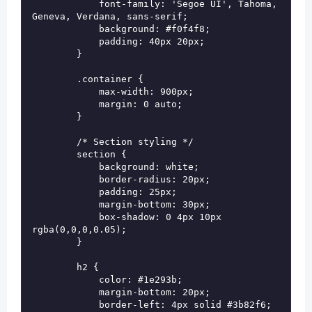
            font-family: 'Segoe UI', Tahoma, 
Geneva, Verdana, sans-serif;

            background: #f0f4f8;

            padding: 40px 20px;

        }

        .container {

            max-width: 900px;

            margin: 0 auto;

        }

        /* Section styling */

        section {

            background: white;

            border-radius: 20px;

            padding: 25px;

            margin-bottom: 30px;

            box-shadow: 0 4px 10px 
rgba(0,0,0,0.05);

        }

        h2 {

            color: #1e293b;

            margin-bottom: 20px;

            border-left: 4px solid #3b82f6;
