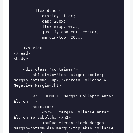
        .flex-demo {

            display: flex;

            gap: 20px;

            flex-wrap: wrap;

            justify-content: center;

            margin-top: 20px;

        }

    </style>

</head>

<body>

    <div class="container">

        <h1 style="text-align: center; 
margin-bottom: 30px;">Margin Collapse & 
Negative Margin</h1>

        <!-- DEMO 1: Margin Collapse Antar 
Elemen -->

        <section>

            <h2>1. Margin Collapse Antar 
Elemen Bersebelahan</h2>

            <p>Dua elemen block dengan 
margin-bottom dan margin-top akan collapse 