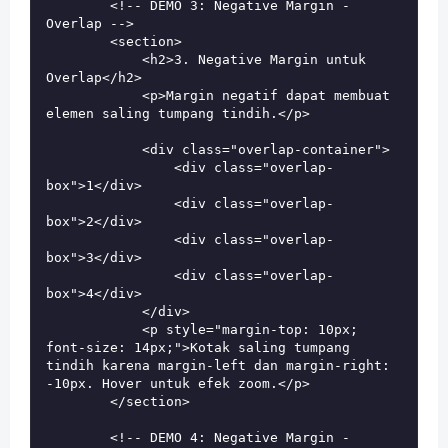
        <!-- DEMO 3: Negative Margin - 
Overlap -->

        <section>

            <h2>3. Negative Margin untuk 
Overlap</h2>

            <p>Margin negatif dapat membuat 
elemen saling tumpang tindih.</p>

            <div class="overlap-container">

                <div class="overlap-
box">1</div>

                <div class="overlap-
box">2</div>

                <div class="overlap-
box">3</div>

                <div class="overlap-
box">4</div>

            </div>

            <p style="margin-top: 10px; 
font-size: 14px;">Kotak saling tumpang 
tindih karena margin-left dan margin-right: 
-10px. Hover untuk efek zoom.</p>

        </section>

        <!-- DEMO 4: Negative Margin - 