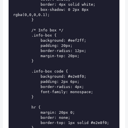
            border: 4px solid white;

            box-shadow: 0 2px 8px 
rgba(0,0,0,0.1);

        }

        /* Info box */

        .info-box {

            background: #eef2ff;

            padding: 20px;

            border-radius: 12px;

            margin-top: 20px;

        }

        .info-box code {

            background: #e2e8f0;

            padding: 2px 6px;

            border-radius: 4px;

            font-family: monospace;

        }

        hr {

            margin: 20px 0;

            border: none;

            border-top: 1px solid #e2e8f0;

        }
