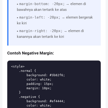
margin-bottom: -20px;
→ elemen di
bawahnya akan tertarik ke atas
margin-left: -20px;
→ elemen bergerak
ke kiri
margin-right: -20px;
→ elemen di
kanannya akan tertarik ke kiri
Contoh Negative Margin:
<style>

    .normal {

        background: #3b82f6;

        color: white;

        padding: 15px;

        margin: 10px;

    }

    .negative {

        background: #ef4444;

        color: white;
