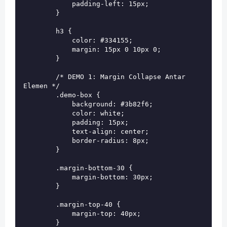
            padding-left: 15px;

        }

        h3 {

            color: #334155;

            margin: 15px 0 10px 0;

        }

        /* DEMO 1: Margin Collapse Antar 
Elemen */

        .demo-box {

            background: #3b82f6;

            color: white;

            padding: 15px;

            text-align: center;

            border-radius: 8px;

        }

        .margin-bottom-30 {

            margin-bottom: 30px;

        }

        .margin-top-40 {

            margin-top: 40px;

        }
