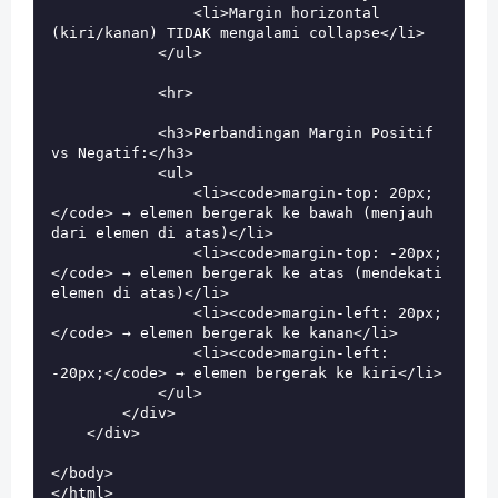
                <li>Margin horizontal 
(kiri/kanan) TIDAK mengalami collapse</li>

            </ul>

            <hr>

            <h3>Perbandingan Margin Positif 
vs Negatif:</h3>

            <ul>

                <li><code>margin-top: 20px;
</code> → elemen bergerak ke bawah (menjauh 
dari elemen di atas)</li>

                <li><code>margin-top: -20px;
</code> → elemen bergerak ke atas (mendekati 
elemen di atas)</li>

                <li><code>margin-left: 20px;
</code> → elemen bergerak ke kanan</li>

                <li><code>margin-left: 
-20px;</code> → elemen bergerak ke kiri</li>

            </ul>

        </div>

    </div>

</body>
