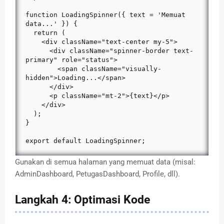
function LoadingSpinner({ text = 'Memuat 
data...' }) {

  return (

    <div className="text-center my-5">

      <div className="spinner-border text-
primary" role="status">

        <span className="visually-
hidden">Loading...</span>

      </div>

      <p className="mt-2">{text}</p>

    </div>

  );

}

export default LoadingSpinner;
Gunakan di semua halaman yang memuat data (misal:
AdminDashboard, PetugasDashboard, Profile, dll).
Langkah 4: Optimasi Kode