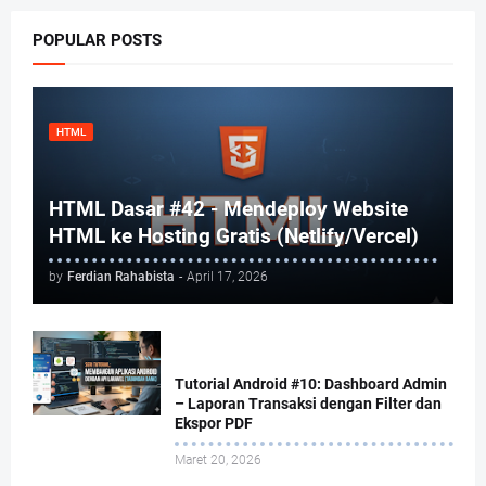
POPULAR POSTS
HTML
HTML Dasar #42 - Mendeploy Website
HTML ke Hosting Gratis (Netlify/Vercel)
by
Ferdian Rahabista
-
April 17, 2026
Tutorial Android #10: Dashboard Admin
– Laporan Transaksi dengan Filter dan
Ekspor PDF
Maret 20, 2026