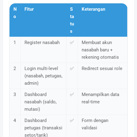
N
Fitur
S
Keterangan
o
ta
tu
s
1
Register nasabah
✅
Membuat akun
nasabah baru +
rekening otomatis
2
Login multi-level
✅
Redirect sesuai role
(nasabah, petugas,
admin)
3
Dashboard
✅
Menampilkan data
nasabah (saldo,
real-time
mutasi)
4
Dashboard
✅
Form dengan
petugas (transaksi
validasi
setor/tarik)