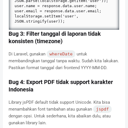
JSON.parse(localStorage.getItem('user'));

user.name = response.data.user.name;

user.email = response.data.user.email;

localStorage.setItem('user', 
JSON.stringify(user));
Bug 3: Filter tanggal di laporan tidak
konsisten (timezone)
Di Laravel, gunakan
whereDate
untuk
membandingkan tanggal tanpa waktu. Sudah kita lakukan.
Pastikan format tanggal dari frontend YYYY-MM-DD.
Bug 4: Export PDF tidak support karakter
Indonesia
Library jsPDF default tidak support Unicode. Kita bisa
menambahkan font tambahan atau gunakan
jspdf
dengan opsi. Untuk sederhana, kita abaikan dulu, atau
gunakan library lain.