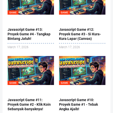
GAME
GAME
Javascript Game #13:
Javascript Game #12:
Proyek Game #4 - Tangkap
Proyek Game #3 - Si Kura-
Bintang Jatuh!
Kura Lapar (Canvas)
March 17, 2026
March 17, 2026
GAME
GAME
Javascript Game #11:
Javascript Game #10:
Proyek Game #2 - Klik Koin
Proyek Game #1 - Tebak
Sebanyak-banyaknya!
Angka Ajaib!