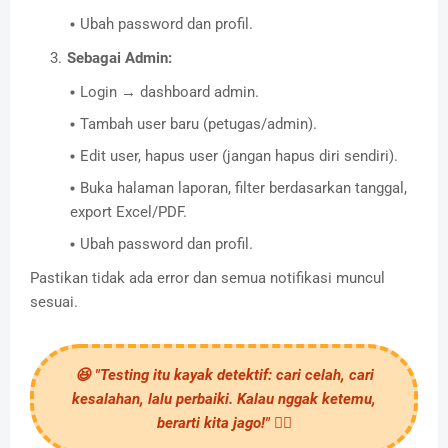
Ubah password dan profil.
Sebagai Admin:
Login → dashboard admin.
Tambah user baru (petugas/admin).
Edit user, hapus user (jangan hapus diri sendiri).
Buka halaman laporan, filter berdasarkan tanggal,
export Excel/PDF.
Ubah password dan profil.
Pastikan tidak ada error dan semua notifikasi muncul
sesuai.
😆 "Testing itu kayak detektif: cari celah, cari
kesalahan, lalu perbaiki. Kalau nggak ketemu,
berarti kita jago!" 🕵️‍♂️