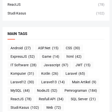
ReactJS
(78)
Studi Kasus
(102)
MAIN TAGS
Android
(27)
ASP.Net
(15)
CSS
(30)
ExpressJS
(52)
Game
(14)
html
(42)
IT Software
(28)
Javascript
(97)
JWT
(15)
Komputer
(31)
Kotlin
(26)
Laravel
(65)
Laravel12
(30)
Laravel13
(14)
Main Artikel
(9)
MySQL
(44)
NodeJS
(52)
Pemrograman
(184)
ReactJS
(78)
Resfull API
(34)
SQL Server
(21)
Studi Kasus
(102)
Web
(72)