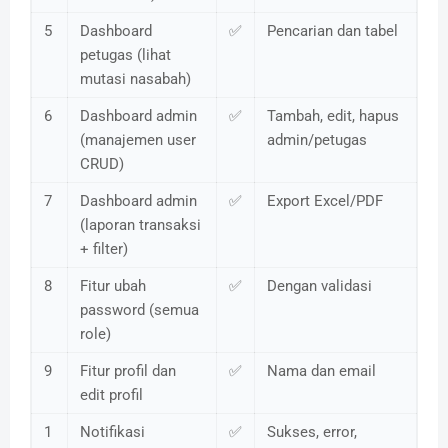
5
Dashboard
✅
Pencarian dan tabel
petugas (lihat
mutasi nasabah)
6
Dashboard admin
✅
Tambah, edit, hapus
(manajemen user
admin/petugas
CRUD)
7
Dashboard admin
✅
Export Excel/PDF
(laporan transaksi
+ filter)
8
Fitur ubah
✅
Dengan validasi
password (semua
role)
9
Fitur profil dan
✅
Nama dan email
edit profil
1
Notifikasi
✅
Sukses, error,