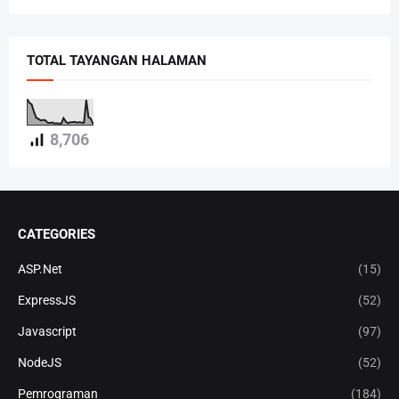
TOTAL TAYANGAN HALAMAN
8,706
CATEGORIES
ASP.Net
(15)
ExpressJS
(52)
Javascript
(97)
NodeJS
(52)
Pemrograman
(184)