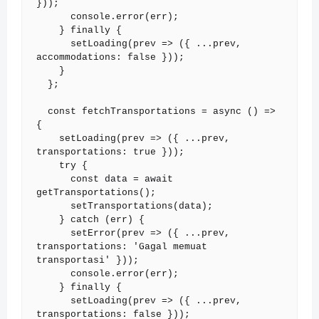
}));

      console.error(err);

    } finally {

      setLoading(prev => ({ ...prev, 
accommodations: false }));

    }

  };

  const fetchTransportations = async () => 
{

    setLoading(prev => ({ ...prev, 
transportations: true }));

    try {

      const data = await 
getTransportations();

      setTransportations(data);

    } catch (err) {

      setError(prev => ({ ...prev, 
transportations: 'Gagal memuat 
transportasi' }));

      console.error(err);

    } finally {

      setLoading(prev => ({ ...prev, 
transportations: false }));
