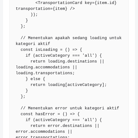
        <TransportationCard key={item.id} 
transportation={item} />

      ));

    }

  };

  // Menentukan apakah sedang loading untuk 
kategori aktif

  const isLoading = () => {

    if (activeCategory === 'all') {

      return loading.destinations || 
loading.accommodations || 
loading.transportations;

    } else {

      return loading[activeCategory];

    }

  };

  // Menentukan error untuk kategori aktif

  const hasError = () => {

    if (activeCategory === 'all') {

      return error.destinations || 
error.accommodations || 
error.transportations;
