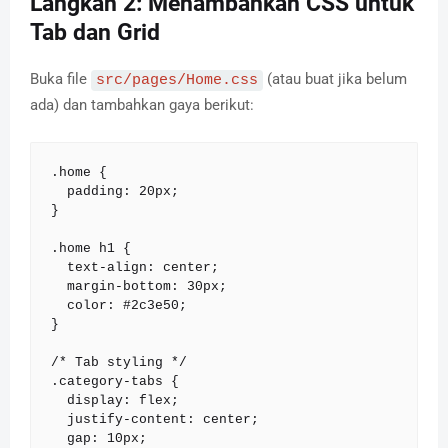
Langkah 2: Menambahkan CSS untuk
Tab dan Grid
Buka file
(atau buat jika belum
src/pages/Home.css
ada) dan tambahkan gaya berikut:
.home {

  padding: 20px;

}

.home h1 {

  text-align: center;

  margin-bottom: 30px;

  color: #2c3e50;

}

/* Tab styling */

.category-tabs {

  display: flex;

  justify-content: center;

  gap: 10px;
