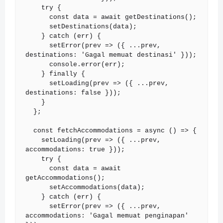
    try {

      const data = await getDestinations();

      setDestinations(data);

    } catch (err) {

      setError(prev => ({ ...prev, 
destinations: 'Gagal memuat destinasi' }));

      console.error(err);

    } finally {

      setLoading(prev => ({ ...prev, 
destinations: false }));

    }

  };

  const fetchAccommodations = async () => {

    setLoading(prev => ({ ...prev, 
accommodations: true }));

    try {

      const data = await 
getAccommodations();

      setAccommodations(data);

    } catch (err) {

      setError(prev => ({ ...prev, 
accommodations: 'Gagal memuat penginapan' 