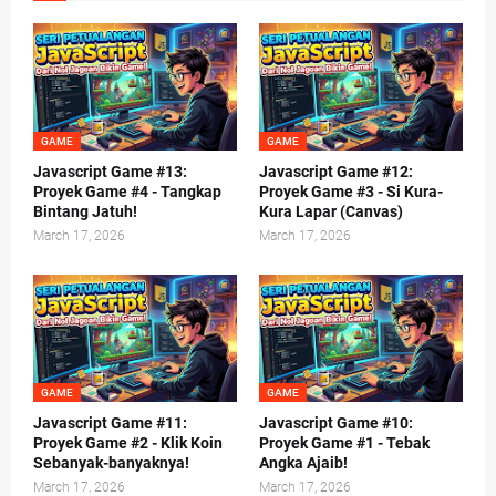
GAME
GAME
Javascript Game #13:
Javascript Game #12:
Proyek Game #4 - Tangkap
Proyek Game #3 - Si Kura-
Bintang Jatuh!
Kura Lapar (Canvas)
March 17, 2026
March 17, 2026
GAME
GAME
Javascript Game #11:
Javascript Game #10:
Proyek Game #2 - Klik Koin
Proyek Game #1 - Tebak
Sebanyak-banyaknya!
Angka Ajaib!
March 17, 2026
March 17, 2026