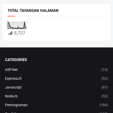
TOTAL TAYANGAN HALAMAN
8,727
CATEGORIES
ASP.Net
(15)
ExpressJS
(52)
Javascript
(97)
NodeJS
(52)
Pemrograman
(184)