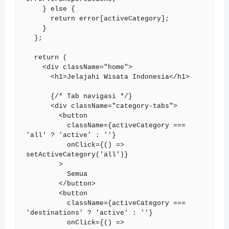
    } else {

      return error[activeCategory];

    }

  };

  return (

    <div className="home">

      <h1>Jelajahi Wisata Indonesia</h1>

      {/* Tab navigasi */}

      <div className="category-tabs">

        <button

          className={activeCategory === 
'all' ? 'active' : ''}

          onClick={() => 
setActiveCategory('all')}

        >

          Semua

        </button>

        <button

          className={activeCategory === 
'destinations' ? 'active' : ''}

          onClick={() => 