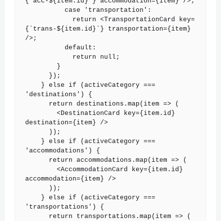
{`acc-${item.id}`} accommodation={item} />;

          case 'transportation':

            return <TransportationCard key=
{`trans-${item.id}`} transportation={item} 
/>;

          default:

            return null;

        }

      });

    } else if (activeCategory === 
'destinations') {

      return destinations.map(item => (

        <DestinationCard key={item.id} 
destination={item} />

      ));

    } else if (activeCategory === 
'accommodations') {

      return accommodations.map(item => (

        <AccommodationCard key={item.id} 
accommodation={item} />

      ));

    } else if (activeCategory === 
'transportations') {

      return transportations.map(item => (
