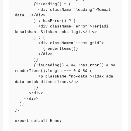
        {isLoading() ? (

          <div className="loading">Memuat 
data...</div>

        ) : hasError() ? (

          <div className="error">Terjadi 
kesalahan. Silakan coba lagi.</div>

        ) : (

          <div className="items-grid">

            {renderItems()}

          </div>

        )}

        {!isLoading() & && !hasError() & && 
renderItems().length === 0 & && (

          <p className="no-data">Tidak ada 
data untuk ditampilkan.</p>

        )}

      </div>

    </div>

  );

};

export default Home;