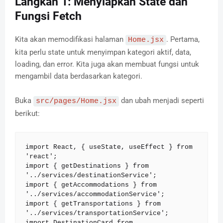
Langkah 1: Menyiapkan State dan
Fungsi Fetch
Kita akan memodifikasi halaman
. Pertama,
Home.jsx
kita perlu state untuk menyimpan kategori aktif, data,
loading, dan error. Kita juga akan membuat fungsi untuk
mengambil data berdasarkan kategori.
Buka
dan ubah menjadi seperti
src/pages/Home.jsx
berikut:
import React, { useState, useEffect } from 
'react';

import { getDestinations } from 
'../services/destinationService';

import { getAccommodations } from 
'../services/accommodationService';

import { getTransportations } from 
'../services/transportationService';

import DestinationCard from 