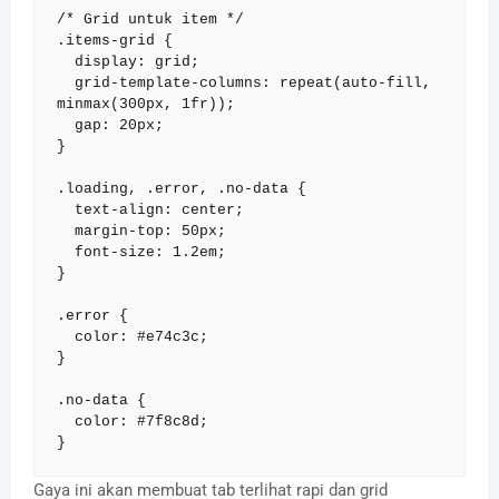
/* Grid untuk item */

.items-grid {

  display: grid;

  grid-template-columns: repeat(auto-fill, 
minmax(300px, 1fr));

  gap: 20px;

}

.loading, .error, .no-data {

  text-align: center;

  margin-top: 50px;

  font-size: 1.2em;

}

.error {

  color: #e74c3c;

}

.no-data {

  color: #7f8c8d;

}
Gaya ini akan membuat tab terlihat rapi dan grid