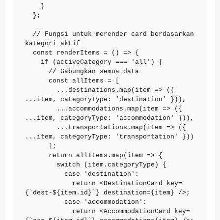
    }

  };

  // Fungsi untuk merender card berdasarkan 
kategori aktif

  const renderItems = () => {

    if (activeCategory === 'all') {

      // Gabungkan semua data

      const allItems = [

        ...destinations.map(item => ({ 
...item, categoryType: 'destination' })),

        ...accommodations.map(item => ({ 
...item, categoryType: 'accommodation' })),

        ...transportations.map(item => ({ 
...item, categoryType: 'transportation' }))

      ];

      return allItems.map(item => {

        switch (item.categoryType) {

          case 'destination':

            return <DestinationCard key=
{`dest-${item.id}`} destination={item} />;

          case 'accommodation':

            return <AccommodationCard key=