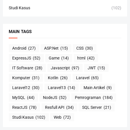
Studi Kasus
(102)
MAIN TAGS
Android
(27)
ASP.Net
(15)
CSS
(30)
ExpressJS
(52)
Game
(14)
html
(42)
IT Software
(28)
Javascript
(97)
JWT
(15)
Komputer
(31)
Kotlin
(26)
Laravel
(65)
Laravel12
(30)
Laravel13
(14)
Main Artikel
(9)
MySQL
(44)
NodeJS
(52)
Pemrograman
(184)
ReactJS
(78)
Resfull API
(34)
SQL Server
(21)
Studi Kasus
(102)
Web
(72)