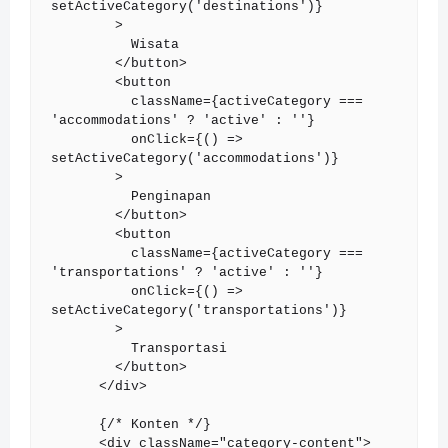
setActiveCategory('destinations')}

        >

          Wisata

        </button>

        <button

          className={activeCategory === 
'accommodations' ? 'active' : ''}

          onClick={() => 
setActiveCategory('accommodations')}

        >

          Penginapan

        </button>

        <button

          className={activeCategory === 
'transportations' ? 'active' : ''}

          onClick={() => 
setActiveCategory('transportations')}

        >

          Transportasi

        </button>

      </div>

      {/* Konten */}

      <div className="category-content">
