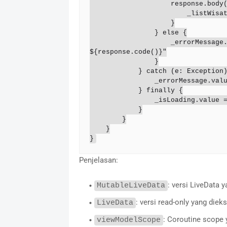
                    response.body()?.let {

                        _listWisata.value = it

                    }

                } else {

                    _errorMessage.value = "Gagal mengambil data: 
${response.code()}"

                }

            } catch (e: Exception) {

                _errorMessage.value = "Error: ${e.message}"

            } finally {

                _isLoading.value = false

            }

        }

    }

}
Penjelasan:
: versi LiveData 
MutableLiveData
: versi read-only yang dieks
LiveData
: Coroutine scope 
viewModelScope