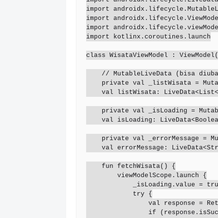
import androidx.lifecycle.MutableL
import androidx.lifecycle.ViewMode
import androidx.lifecycle.viewMode
import kotlinx.coroutines.launch

class WisataViewModel : ViewModel(
    // MutableLiveData (bisa diubah) vs LiveData (hanya dibaca)

    private val _listWisata = MutableLiveData<List<DaftarWisata>>()

    val listWisata: LiveData<List<DaftarWisata>> get() = _listWisata

    private val _isLoading = MutableLiveData<Boolean>()

    val isLoading: LiveData<Boolean> get() = _isLoading

    private val _errorMessage = MutableLiveData<String?>()

    val errorMessage: LiveData<String?> get() = _errorMessage

    fun fetchWisata() {

        viewModelScope.launch {

            _isLoading.value = true

            try {

                val response = RetrofitInstance.api.getWisata().execute()

                if (response.isSuccessful) {
