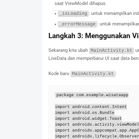
saat ViewModel dihapus.
: untuk menampilkan ind
_isLoading
: untuk menampilkan
_errorMessage
Langkah 3: Menggunakan Vi
Sekarang kita ubah
un
MainActivity.kt
LiveData dan memperbarui UI saat data ber
Kode baru
:
MainActivity.kt
package com.example.wisataapp

import android.content.Intent

import android.os.Bundle

import android.widget.Toast

import androidx.activity.viewModel
import androidx.appcompat.app.AppC
import androidx.lifecycle.Observer