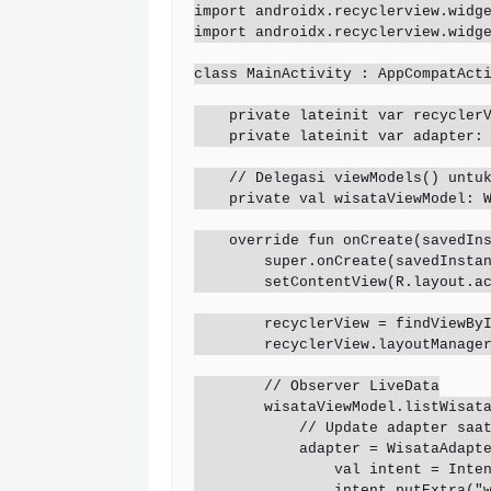
import androidx.recyclerview.widge
import androidx.recyclerview.widge
class MainActivity : AppCompatActi
    private lateinit var recyclerView: RecyclerView

    private lateinit var adapter: WisataAdapter

    // Delegasi viewModels() untuk mendapatkan instance ViewModel

    private val wisataViewModel: WisataViewModel by viewModels()

    override fun onCreate(savedInstanceState: Bundle?) {

        super.onCreate(savedInstanceState)

        setContentView(R.layout.activity_main)

        recyclerView = findViewById(R.id.recyclerViewKategori)

        recyclerView.layoutManager = LinearLayoutManager(this)

        // Observer LiveData

        wisataViewModel.listWisata.observe(this, Observer { listWisata ->

            // Update adapter saat data berubah

            adapter = WisataAdapter(listWisata) { wisata ->

                val intent = Intent(this, DetailActivity::class.java)

                intent.putExtra("wisata", wisata)
