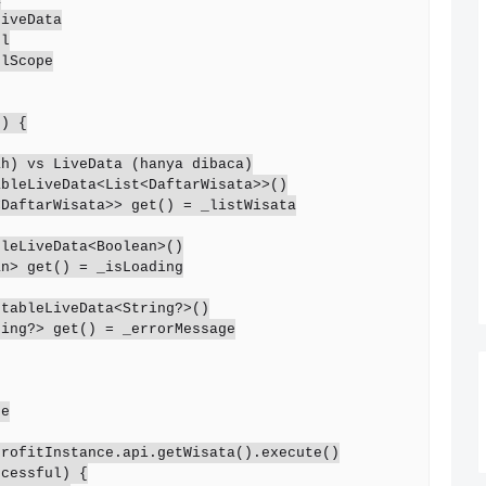
iveData

l

lScope

) {
