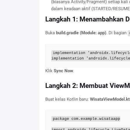
(biasanya Activity/Fragment) setiap kal
dalam keadaan aktif (STARTED/RESUME
Langkah 1: Menambahkan 
Buka
build.gradle (Module: app)
. Di bagian
implementation 'androidx.lifecycl
implementation 'androidx.lifecycl
Klik
Sync Now
.
Langkah 2: Membuat ViewMo
Buat kelas Kotlin baru:
WisataViewModel.kt
package com.example.wisataapp

import androidx.lifecycle.LiveData