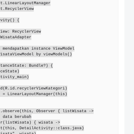
t.LinearLayoutManager

t.RecyclerView

vity() {
