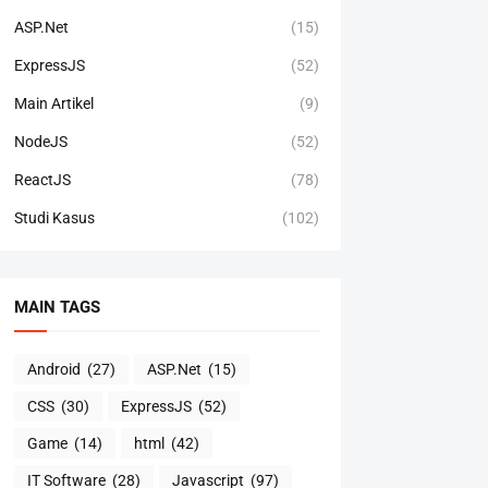
ASP.Net
(15)
ExpressJS
(52)
Main Artikel
(9)
NodeJS
(52)
ReactJS
(78)
Studi Kasus
(102)
MAIN TAGS
Android
(27)
ASP.Net
(15)
CSS
(30)
ExpressJS
(52)
Game
(14)
html
(42)
IT Software
(28)
Javascript
(97)