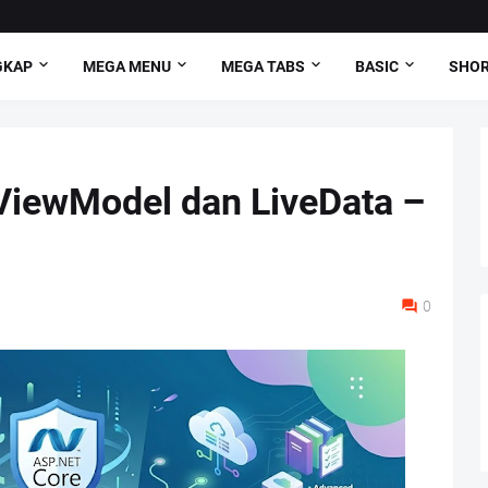
GKAP
MEGA MENU
MEGA TABS
BASIC
SHO
 ViewModel dan LiveData –
0