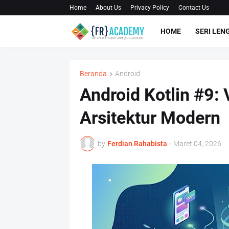
Home
About Us
Privacy Policy
Contact Us
HOME
SERI LEN
Beranda
Android
Android Kotlin #9:
Arsitektur Modern
by
Ferdian Rahabista
-
Maret 04, 2026