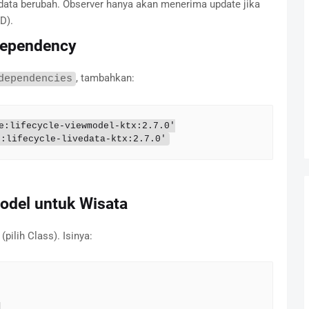
i data berubah. Observer hanya akan menerima update jika
D).
Dependency
, tambahkan:
dependencies
e:lifecycle-viewmodel-ktx:2.7.0'

e:lifecycle-livedata-ktx:2.7.0'
del untuk Wisata
(pilih Class). Isinya:

